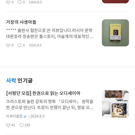
0
0
2026.8.5
좋
댓
작
대출금 압박이 들어오자 둘은 비어있는 방을 이용, 세
으로 붙인 두 권의 책 중 한 권인 [여름 편집 후기란]
아
글
성
입자를 들여 어려움을 해결하기로 한다.휘트니라 불
작품을 통해 로맨스 소설이 지닌 클리셰를 비롯해 출
요
일
린 여인과 함께 살기 시작한 그들, 그런데 하나둘씩
판계에 종사하는 두 남녀의 통통 튀는 대화를 통해 분
거장의 사생아들
블레이크의 눈살을 찌푸리게 하는 일들이 발생하고
위기를 느낄 수 있다.에이전트로서 자신의 작가 작품
휘트니와의 사이는 급격하게 나빠진다.급기야는 여
을 소개하는 로라는 편집자인 찰리에 대한 첫 만남이
***** 출판사 협찬으로 쓴 리뷰입니다.러시아 문학
러 가지 일들이 전부 휘트니의 소행으로 여길 수 있는
좋은 인상이 아닌 채 작품 출간은 불발, 이후 그 소
대문호라 칭송받은 톨스토이, 미술계의 대표적인 화
정황들이 있지만 정작 크리스타는 대출금을 생각하
설은 성공을 거둔다.자신이 밀고 있는 소설가가 쓴 배
가로 이름을 알린 르누아르의 숨겨진 이야기를 담아
0
0
2026.8.3
라며 둘 사이가 원만하게 풀어지길 바라는 상황들이
좋
댓
작
경이 된 션샤인 폴스에 딴지를 거는 남자, 아쉽게도
낸 세계문화전집 시리즈다.고전문학에서 톨스토이가
아
글
성
이어진다.그러던 차, 블레이크에게 닥친 불행을 넘어
불발이 된 후 몇 개월이 지난 뒤 출산을 앞둔 여동생
남긴 문학작품과 명문장으로 익히 알려진 그와 미술
요
일
선 기막힌 일들이 발생하는데 과연 그는 이 난관을 해
리비의 청으로 둘만이 떠나는 휴가를 가기로 결정하
계에서 남다른 활약을 했던 그들이 끝내 밝히지 않았
결할 수 있을까?사랑하는 연인에 대한 믿음이 배신으
는데 장소는 다름 아닌 션샤인 폴스다.동생이 계획
던 비밀은 무엇일까?그들이 남긴 사생아들이란 점에
로 이어질 때 이런 상황을 해결하는 방법에는 이성과
한 버킷리스트를 따라 하기로 결정한 두 자매 앞에 소
서 이 책에서 담고 있는 그들의 인생과 예술창작에 대
감정이 함께 곁들이면서 최대한 도출할 수 있는 해결
설 속에서 그려본 상상의 도시풍경과는 전혀 다른 곳
한 이야기가 독자들에게 남다른 사연에 대한 궁금증
사락
인기글
방안을 모색하게 되지만 한번 어긋난 금은 이어 붙인
인 그 장소에서 다시 만나게 된 찰리와의 만남은 이후
을 들게 하는데, 책의 구성이 톨스토이의 문학과 르누
다 한들 원래 대로의 모습으로 이어지긴 힘들다.블레
두 남녀의 타고난 직업정신과 함께 자연스럽게 션사
아르가 남긴 그림 중 캔버스에 여자아이들이 담겨 있
[서평단 모집] 한권으로 읽는 오디세이아
이크, 크리스타의 시선으로 그려진 사건의 흐름들이
인 폴스에 대한 생각을 바꾸게 된다.어린 시절 뉴욕에
다는 사실로 그들의 사적인 내밀한 인생들을 그려보
두 남녀 간의 감정의 성향도 그렇지만 자신이 저지른
크리스토퍼 놀란 감독의 영화 『오디세이』 원작을
정착하면서 엄마 없는 가장으로서 동생을 보살피며
게 한다.당시 시대적으로 어떤 사정으로 인해 자신의
죄에 대해 끝까지 타인들이 당한 일을 이해하지 못한
한 권으로 만난다. 트로이 전쟁이 끝난 뒤, 영웅 오디
성공하기 위해 무던히 애를 쓰던 로라 앞에 나타난 남
아이를 자식으로 인정하지 못했는지는 모르겠지만
블레이크의 모습도 답답했고, 두 여자 사이에 서로가
세우스는 고향 이타케로 돌아가기 위해 키클롭스, 마
자, 그러나 그 남자 또한 개인적인 삶에서 오는 갈등
그럼에도 톨스토이가 말년에 자신의 재산과 저작권
별
리뷰어클럽
2026.8.5
지닌 비밀들이 절정에 치달으면서 밝혀지는 마지막
녀 키르케, 세이렌의 노래, 포세이돈의 분노를 헤쳐
과 하고 싶은 일과 고향이란 둥지에서 살아가야 한다
을 농부들에게 남긴다는 것으로 아내와 심한 강등 상
명
작
반전은 인간의 이기심 내지는 원초적으로 보일 수 있
41
283
나간다. 그리스 철학 전공자인 옮긴이가 호메로스의
는 결정 앞에 고민하는 입장으로 서로에게 작품 출간
황을 겪었다고 하는데서 아마도 자신의 사생아인 아
좋
댓
작
성
는 나부터 살고 보자는 마음들을 엿볼 수 있다는 점이
아
글
성
방대한 24권 서사를 현대적이고 자연스러운 한국어
을 앞두고 날 선 비판과 공감대 형성, 그 안에서 오고
들에 대한 말 못할 어떤 마음을 대신 비춘 것은 아니
일