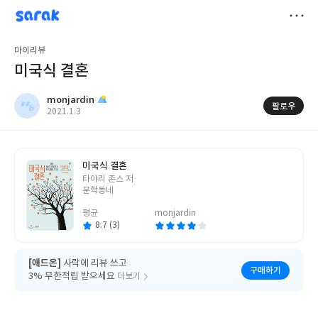
sarak
monjardin
저
마이리뷰
장
미국식 결혼
monjardin
팔로우
작
2021.1.3
성
일
미국식 결혼
글
타야리 존스 저
쓴
문학동네
이
평균
monjardin
8.7 (3)
[애드온]
사락에 리뷰 쓰고
구매하기
3% 무한적립 받으세요
더보기