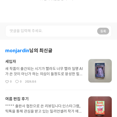
등록
monjardin
님의 최신글
세입자
새 작품이 출간되는 시기가 빨라도 너무 빨라 일명 AI
가 쓴 것이 아닌가 하는 의심이 들정도로 왕성한 필력
을 보이는 작가의 신작이다.고구마를 연상하듯 한 인
0
0
2026.8.6
좋
댓
작
물들 심리 설정 때문에 추리 소설의 끝장판으로서의
아
글
성
어떤 화끈한 결말을 보인 작품들이 드물다고 개인적
요
일
으로 생각하는데, 이번 신작은 나름대로 재미를 느끼
여름 편집 후기
며 읽은 책이다.부사장으로 승격한 블레이크는 약혼
녀 크리스타와 함께 살며 결혼을 준비하던 중 회사
***** 출판사 협찬으로 쓴 리뷰입니다.인스타그램,
기밀을 외부에 팔았다는 억울함을 당한 채 해고를 당
틱톡을 통해 관심을 받고 있는 밀리언셀러 작가 에밀
한다.뚜렷한 증거확보가 어려운 상태로 구직하던 중
리 헨리의 작품이 국내에 출간됐다.여름, 책이란 이름