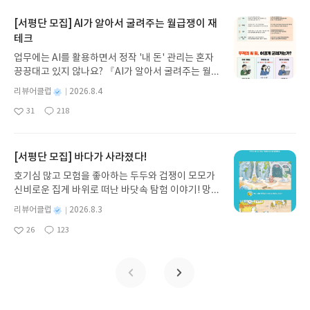
요
일
놀라웠다.처음이 무섭고 두렵지 그 이후 일들을 통해
로 풀어내, 고전이 낯선 독자도 이야기의 흐름을 놓치
가는 통통 튀는 순발력 대사 받아치는 아슬아슬한 경
었을까를 생각해 본다.문득 톨스토이와 아내의 삶을
저지른 행동을 보면 결코 올바른 정신을 가진 사람이
지 않고 끝까지 읽을 수 있다. 3천 년을 이어 온 귀향
계를 넘나드는 진행이 흥미롭게 펼쳐진다.자신에게
[서평단 모집] AI가 알아서 굴려주는 월급쟁이 재
그린 영화를 본 기억이 이 책을 읽으면서 기억났는데
라고 생각할 수 없는 범인의 모습도 충격이지만 만일
과 모험의 대서사시가 가장 읽기 편한 번역으로 새롭
주어진 기회를 놓칠 수 없는 워킹 걸의 사랑이냐 성공
그 당시 영화 속 장면에서도 부부간의 갈등들이 대문
테크
이 모든 것들이 계획 대로 실행되었더라면 죽은 이들
게 펼쳐진다.한권으로 읽는 오디세이아글쓴이호메로
이냐에 대한 갈등, 그런 그녀의 능력을 인정하는 남자
호라고 해서 여타 부부들 사이에서 오고 가는 갈등 못
업무에는 AI를 활용하면서 정작 '내 돈' 관리는 혼자
은 자신의 결백을 증명할 수없어 많은 억울함이 들었
스 저/육혜원 역출판사이화북스 예스24 바로가기 닫
의 응원들이 현대사회에서 남녀의 입장에서 바라보
지 않게 비슷하다는 것을 느꼈고 이는 톨스토이가 농
끙끙대고 있지 않나요? 『AI가 알아서 굴려주는 월급
을 것이란 생각마저 들게 한다.그럼에도 사랑이란 감
기모집인원 : 5명신청기간 : 2026.08.05 ~ 2026.08.
게 되는 우선순위에 있어 성공이 먼저인지 사랑이
부들에게 남길 자신의 유산에 대한 갈등도 포함되었
쟁이 재테크』는 챗GPT·클로드·제미나이·퍼플렉시
정을 포기하지 못한 남자의 감정(그러기에 처신 좀
09발표일자 : 2026.08.13리뷰 작성기한 : 도서/상품
우선인지에 대한 생각들을 해보게 된다.로맨스 소설
별
리뷰어클럽
2026.8.4
으리라 짐작된다.르누아르 또한 겉으로 딸을 내세우
티를 나만의 재테크 팀으로 만드는 실전 가이드입니
잘하시지...), 결국은 그 대가를 혹독히 치르는 과정을
받고 2주 이내 ▶ 주소/연락처 업데이트 : 신청 전 상
이라 클리셰의 분위기가 없을 수 없다는 전제 하에
명
작
지는 않았지만 딸이 결혼할 당시 지참금을 마련해주
31
218
다. 재무 진단부터 주식 투자, 부동산, 절세, 자산 관
통해 복수와 반전의 맛을 두루두루 맛볼 수 있는 저자
좋
댓
작
성
품 받으실 주소/연락처를 업데이트 해주세요! (선정
(바로 로라 자신이 인정했다.) 이들의 불꽃 튀는 감정
었다니 적어도 아버지로서의 도리는 자신이 할 수 있
아
글
성
리 자동화 루틴까지, 코딩 없이도 프롬프트 하나로 2
일
만이 추리물이라 작가의 작품을 좋아한다면 재밌게
후 수정 불가)▶ 서평단 신청 방법 : 기대평 댓글을 작
의 확인도 그렇고 가족애, 형제애, 성공과 사랑에 대
는 한 최대한 했던 것으로 보이는 바, 겉으로 보이는
요
일
0년 차 재무 전문가의 맞춤 조언을 받을 수 있습니다.
읽을 수 있을 것 같다.***** 출판사 협찬으로 쓴 리뷰
성해주세요! 먼저 작성한 리뷰를 올려주시면 당첨확
한 모든 것을 버무리면서 그린 내용들은 제목 그대로
어떤 명성에 버금가는 체면에 앞서 본 마음을 다해 자
좋은 정보를 찾는 시대는 끝났습니다. 이제는 좋은 질
[서평단 모집] 바다가 사라졌다!
입니다.
률이 올라갑니다!! ※ 신청 전, 꼭 확인해주세요!- '사
신간에 대한 여름 편집 후기이자 그들만의 사랑 일기
식에 대한 사랑을 표했음을 느끼게 한다.인상 깊었던
문을 던지는 사람이 돈을 법니다. 경제적 자유를 앞당
락' 개설 후, 이 글의 댓글로 신청해주세요.- 기존 YE
를 일구어 나가는 과정을 그린 내용이라 뜨겁게 타오
점은 책 앞부분에 책을 읽을 때 곁들이면 좋은 클래식
호기심 많고 모험을 좋아하는 두두와 겁쟁이 모모가
기고 싶은 월급쟁이라면, 이 책이 바로 그 시작입니
S블로그는 '사락'으로 개편되어 별도로 개설하지 않
르는 여름의 열기 속에 사랑 편집 후기로써 읽기에 좋
코너가 소개된 부분인데 책의 흐름상 함께 듣거나 이
신비로운 집게 바위로 떠난 바닷속 탐험 이야기! 망둥
다.AI가 알아서 굴려주는 월급쟁이 재테크글쓴이김
으셔도 됩니다. ▶ 도서/상품 발송- 도서/상품은 최근
은 소설이다.곧 영화로도 만나게 된다는 소식이 있는
들이 지나온 인생을 생각해보면서 듣는 다면 훨씬 의
이, 소라게, 낙지 같은 바다 친구들과 신나게 놀던 중
태형 저출판사한빛미디어 예스24 바로가기 닫기모
별
리뷰어클럽
2026.8.3
배송지가 아닌 회원정보상의 주소/연락처 (클릭 시
만큼 주인공을 상상해 보는 것도 재밌을 것 같다.
미가 깊을 것 같단 생각이 들었다.티모페이와 잔이란
갑자기 거대해진 집게 바위의 비밀을 마주하게 되는
명
작
집인원 : 5명신청기간 : 2026.08.04 ~ 2026.08.08발
수정 가능)로 발송됩니다.- 주소/연락처에 문제가 있
26
123
두 아이의 삶, 그들 삶 뒤엔 이렇듯 세상에서 인정한
데, 과연 바다에 무슨 일이 벌어진 걸까요? 상상력을
좋
댓
작
성
표일자 : 2026.08.13리뷰 작성기한 : 도서/상품 받고
을 시 선정에서 제외되거나 배송에서 누락될 수 있습
두 거장의 아버지를 두었음에도 세상에 나설수 없었
아
글
성
자극하는 환상적인 해양 모험 동화 속으로 풍덩 빠져
일
2주 이내 ▶ 주소/연락처 업데이트 : 신청 전 상품 받
요
일
니다(재발송 불가). ▶ 리뷰 작성- 도서/상품을 받고
다는 점이 안타까웠던 점과 그럼에도 이들 두 거장이
보세요!바다가 사라졌다!글쓴이서휘 글출판사풀
으실 주소/연락처를 업데이트 해주세요! (선정 후 수
2주 이내 리뷰를 작성해주셔야 합니다. (포스트가 아
보인 자식에 대한 사랑과 표현들은 진심이었음을 느
빛 예스24 바로가기 닫기모집인원 : 20명신청기간 :
정 불가)▶ 서평단 신청 방법 : 기대평 댓글을 작성해
닌 '리뷰'로 작성)- 기간내 미작성, 불성실한 리뷰, 도
낀다.위대함과 비겁함 사이에서 오고 가는 삶을 살다
2026.08.03 ~ 2026.08.07발표일자 : 2026.08.13리
주세요! 먼저 작성한 리뷰를 올려주시면 당첨확률이
서/상품과 무관한 리뷰 작성 시 이후 선정에서 제외
간 두 거장을 바라보는 시선에서 이로 인한 단죄보다
뷰 작성기한 : 도서/상품 받고 2주 이내 ▶ 주소/연락
올라갑니다!! ※ 신청 전, 꼭 확인해주세요!- '사락' 개