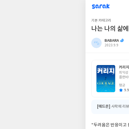
sarak
BABARA
기본 카테고리
나는 나의 삶에
BABARA
작
2023.9.9
성
일
커리
글
최익성
쓴
플랜비
이
평균
9.9
[애드온]
사락에 리뷰
"두려움은 반응이고 