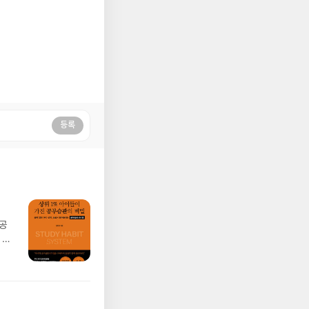
등록
 공
 아
..
없이
기준
가장
족한