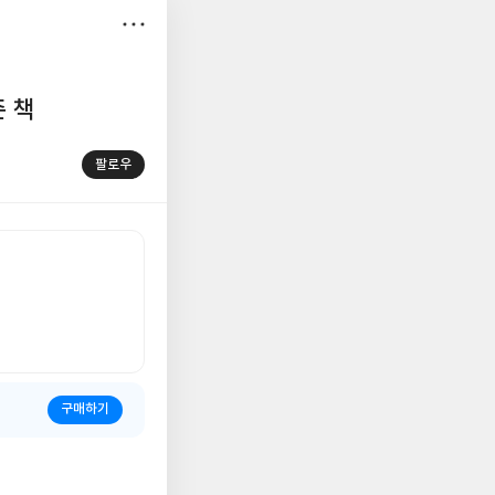
저
장
 책
팔로우
구매하기