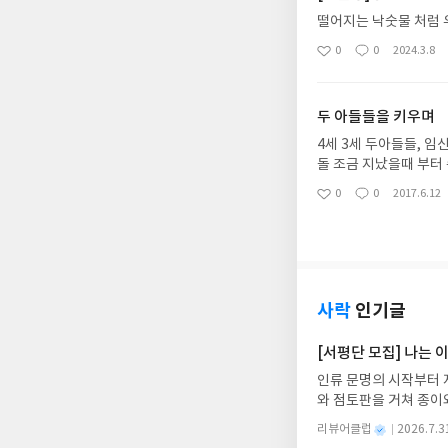
부분을 내가 채워 줄 수
떨어지는 낙숫물 처럼 
끌어올려 1%로 만들 수
0
0
2024.3.8
좋
댓
작
책을 읽는 내내 나는 마
아
글
성
주는 마음... 그래 틀
요
일
되고, 습관은 삶이 된
두 아들들을 키우며
로 만들어 지지 않는다.
다, 초보 견습생이 요
4세 3세 두아들들, 임
하고, 음식을 만들어 내
돌 조금 지났을때 부터
데, 실력이 늘지 않는
능업" 나이별로 단계가
0
0
2017.6.12
된다면 꼭 읽어 보시길.
좋
댓
작
아니라 미로 찾기가 함
아
글
성
여.. 공부는 한방의 로
볼까 싶어 이번엔 3세
요
일
이들이 바윗돌을 뚫는 과
보니 역시 지능업이 가장
리집으로 4는 예진이집
는 것으로 연계하여 가
필요한데,지능업은 가격
사락
인기글
여러번 반복해도 부담없
찍 잠드는 날만 엄마와
[서평단 모집] 나는
시간이 아닌 엄마를 온
인류 문명의 시작부터 
라가는내가 너무 유별난
와 점토판을 거쳐 종이
학습활동에 필요한 손힘
는 그림책입니다. 때로
았구나 라는 자신감이.
별
리뷰어클럽
2026.7.3
상에 어떻게 녹아들어 
해보자~!!
명
작