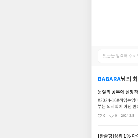
BABARA
님의 
눈앞의 공부에 실망하
#2024-16#책읽
부는 의지력이 아닌 반
닌 습관에 따라 공부하고
0
0
2024.3.8
좋
댓
작
나의 첫째는 웩슬러 검사
아
글
성
엄마표 학습을 하는 나
요
일
은 "나의 아이는 엄마가
[한줄평]상위 1% 
잘알고 있어야 한다고 