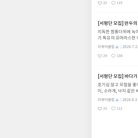
23
115
하게 합니다.나는 이
좋
댓
작
성
아
글
성
집인원 : 10명신청기간 : 
일
요
일
2주 이내 ▶ 주소/연락
불가)▶ 서평단 신청 
[서평단 모집] 만두의
갑니다!! ※ 신청 전, 
지독한 찜통더위에 녹아
'사락'으로 개편되어 
가 특유의 유머러스한 
닌 회원정보상의 주소/
위가 싹 가시는 통쾌한
제외되거나 배송에서 누락
별
리뷰어클럽
2026.7.3
냉면 물결 속에서 짜릿
명
작
작성해주셔야 합니다. (
29
138
션)글쓴이윤식이 저출판사소
좋
댓
작
성
리뷰 작성 시 이후 선
아
글
성
2026.08.06리뷰 작
일
를 권장합니다.
요
일
이트 해주세요! (선정 
첨확률이 올라갑니다!! ※
[서평단 모집] 바다가
락'으로 개편되어 별도
호기심 많고 모험을 좋
소/연락처 (클릭 시 수
이, 소라게, 낙지 같
습니다(재발송 불가). 
데, 과연 바다에 무슨
성)- 기간내 미작성, 
별
리뷰어클럽
2026.8.3
보세요!바다가 사라졌다
명
작
개인의 감상이 포함된 
25
112
6.08.03 ~ 2026.
좋
댓
작
성
아
글
성
데이트 : 신청 전 상품
일
요
일
기대평 댓글을 작성해주
해주세요!- '사락' 개
개설하지 않으셔도 됩니