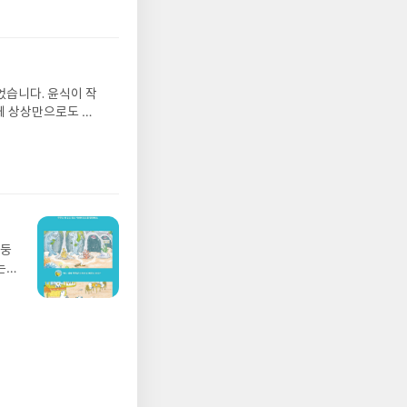
기모
 받고
수정
올라
그는
었습니다. 윤식이 작
 아
게 상상만으로도 더
에서
 풍덩 빠진 차가운
뷰를
 날 (찜통더위 에디
관한
.08.04발표일자 :
리뷰
 주소/연락처를 업데
리뷰를 올려주시면 당
존 YES블로그는 '사
아닌 회원정보상의 주
망둥
송에서 누락될 수 있
는
 아닌 '리뷰'로 작
져
다.- 리뷰어클럽은
02
 업
 :
 확인
도로
연락