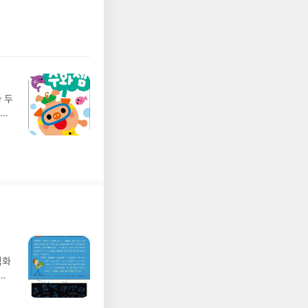
 더
..
닥여
이
만으
 아니
질
 두
은
"지
이
기뿐
들이
작해
 아
찾다
은 우
한다
복이
사서
 일
는
 올
벽화
등
가
 않
 일
근
발견