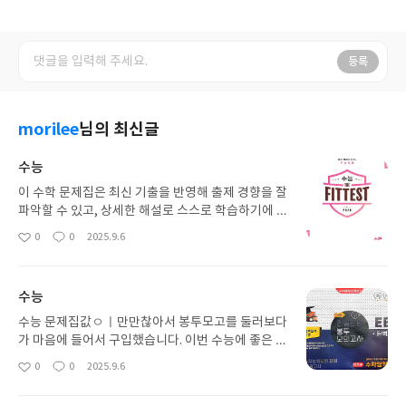
등록
morilee
님의 최신글
수능
이 수학 문제집은 최신 기출을 반영해 출제 경향을 잘
파악할 수 있고, 상세한 해설로 스스로 학습하기에 적
당한 것 같다. 체계적인 구성 덕분에 약점을 보완하는
0
0
2025.9.6
좋
댓
작
데 도움이 될 거라고 굳게 믿고 싶다. 수능 제발 잘 보
아
글
성
게 적중률이 높길 바란다. 홧팅.
요
일
수능
수능 문제집값ㅇㅣ만만찮아서 봉투모고를 둘러보다
가 마음에 들어서 구입했습니다. 이번 수능에 좋은 결
과가 있기를 간절히 바라봅니다. 많은 문제를 풀어보
0
0
2025.9.6
좋
댓
작
는것만큼 좋은 것은 없는것같습니다. 그것만이 수능
아
글
성
을 위한 길인듯합니다. 홧팅
요
일