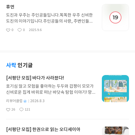
휴먼
도진과 우주는 주인공들입니다.똑똑한 우주 신비한
도진의 이야기입니다.주인공들의 사랑, 주변인들의
톡톡 튀는 매력들 정말 따뜻한 소설입니다. 문학소설
0
0
2025.9.6
좋
댓
작
같기도 하고 문체도 훌륭하고 서사도 좋고 로설아닌
아
글
성
로설입니다. 강추합니다.
요
일
사락
인기글
[서평단 모집] 바다가 사라졌다!
호기심 많고 모험을 좋아하는 두두와 겁쟁이 모모가
신비로운 집게 바위로 떠난 바닷속 탐험 이야기! 망둥
이, 소라게, 낙지 같은 바다 친구들과 신나게 놀던 중
별
리뷰어클럽
2026.8.3
갑자기 거대해진 집게 바위의 비밀을 마주하게 되는
명
작
26
121
데, 과연 바다에 무슨 일이 벌어진 걸까요? 상상력을
좋
댓
작
성
아
글
성
자극하는 환상적인 해양 모험 동화 속으로 풍덩 빠져
일
요
일
보세요!바다가 사라졌다!글쓴이서휘 글출판사풀
빛 예스24 바로가기 닫기모집인원 : 20명신청기간 :
[서평단 모집] 한권으로 읽는 오디세이아
2026.08.03 ~ 2026.08.07발표일자 : 2026.08.13리