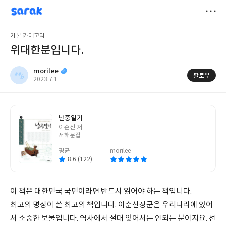
sarak
morilee
저
기본 카테고리
장
위대한분입니다.
morilee
팔로우
작
2023.7.1
성
일
난중일기
글
이순신 저
쓴
서해문집
이
평균
morilee
8.6 (122)
이 책은 대한민국 국민이라면 반드시 읽어야 하는 책입니다.
최고의 명장이 쓴 최고의 책입니다. 이순신장군은 우리나라에 있어
서 소중한 보물입니다. 역사에서 절대 잊어서는 안되는 분이지요. 선