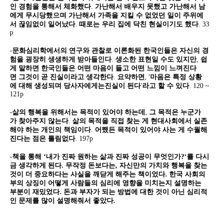
인
경험을
통해서
체화했다
.
가난해서
배우지
못했고
가난해서
남
에게
무시당했으며
가난해서
가족을
지킬
수
없었던
일이
주위에
서
끊임없이
일어났다
.
때로는
우리
집에
닥친
현실이기도
했다
. 33
p
-
문화심리학에서의
연구와
관찰로
이론화된
한국인들은
자신의
경
험을
굉장히
생생하게
받아들인다
.
생소한
표현일
수도
있지만
,
쉽
게
말하면
한국인들은
어떤
마음이
들고
어떤
느낌이
느껴진다
면
그것이
곧
진실이라고
생각한다
.
요약하면
, '
마음은
특정
상황
에
대해
생성되며
당사자에게는
진실이
된다
'
라고
할
수
있다
. 120 ~
121p
-
삶의
행복을
위해서는
목적이
있어야
하는데
,
그
목적은
누군가
가
찾아주지
않는다
.
삶의
목적을
직접
찾는
게
현대사회에서
실존
해야
하는
개인의
책임이다
.
어쨌든
목적이
있어야
사는
게
수월해
진다는
점은
틀림없다
. 197p
-
책을 통해 ‘내가 진짜 원하는 삶과 진짜 성공이 무엇인가?‘를 다시
금 생각하게 된다. 무작정 돈보다는, 자신만의 가치와 행복을 찾는
것이 더 중요하다는 사실을 깨닫게 해주는 책이었다. 한국 사회의
부의 상징이 어떻게 사람들의 심리에 영향을 미치는지 설명하는
부분이 재밌었다. 돈과 부자가 되는 방법에 대한 것이 아닌 심리적
인 문제를 많이 설명해줘서 좋았다.