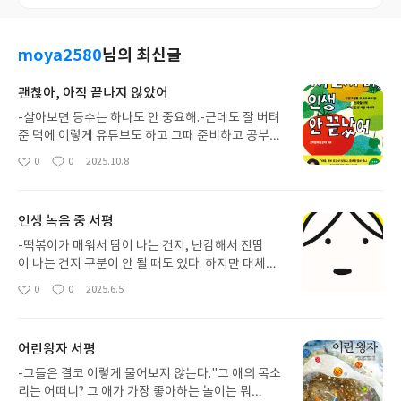
moya2580
님의 최신글
괜찮아, 아직 끝나지 않았어
-살아보면 등수는 하나도 안 중요해.-근데도 잘 버텨
준 덕에 이렇게 유튜브도 하고 그때 준비하고 공부
한 걸 다 써먹고 있잖아. 한 우물만 파다 보면 언젠가
0
0
2025.10.8
좋
댓
작
는 물이 나온다고. 우리는잘 선택했어. 처음에는 재
아
글
성
미 삼아 가볍게 시작한 일이 지금은 길이 됐거
요
일
든. 그 힘든 시간들이 지나고 나면, 나중엔 별거 아
인생 녹음 중 서평
닌 일에도 감사하게 돼. 19p-남이랑 어울리는 게 손
해보는 일 같아도, 결국 다 나한테 좋은 기운으로 돌
-떡볶이가 매워서 땀이 나는 건지, 난감해서 진땀
아오는 법이여. 사람이 어떻게 혼자 산다고 그래. 말
이 나는 건지 구분이 안 될 때도 있다. 하지만 대체
도 안 되지. 인간관계에서 정 없게 칼같이 굴지 말
로 먹는 내내 우리 두 사람 얼굴에 장난기 가득한 미
0
0
2025.6.5
좋
댓
작
어. 혼자 사는 세상은 맛도 없고, 정도 없어. 같이 웃
소가 떠나질 않는다. 아마도 떡볶이와 어울리는 시시
아
글
성
고, 같이 울고, 어쩔 땐 손해도 보고, 그러다 보면 내
껄렁하고 쫀득한 농담이 만족스럽기 때문이다. 맛있
요
일
가 그 사람덕을 보는 날도 있잖아. 나를 외롭게 두
는 음식이 곁들여진 자리에서는 어떤심각한 대화
어린왕자 서평
지 마. 48p-사람 사이도 바람이랑 똑같지. 부는 방향
도 대부분 큰 웃음으로 끝나기 마련이다. 73 ~ 74p-
대로 같이 흘러가야 다툼 없이 평온하게 지낼 수 있
연애할 때보다, 신혼 때보다 지금의 남편을 더 사랑한
-그들은 결코 이렇게 물어보지 않는다."그 애의 목소
어. 누구는 여기로, 누구는 저기로 불어버리려고 하면
다. 전과 달리 웃을 때 휘어지는 눈가 옆에는 주름
리는 어떠니? 그 애가 가장 좋아하는 놀이는 뭐