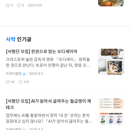
시원하기는커녕 농작물만 쑥대밭을 만들어놓잖
이 생겼고, 머리엔 새치가 늘었다. 하지만지금의 남편
니? 그 애도 나비를 채집하니?" 대신에 그들은 이렇
0
0
2025.4.20
아. 뭐든 순리대로 해야 돼. 억지 다짐을 하다가
좋
댓
작
을 나는 더 사랑한다. 사소한 일에도 욱하는 성격
게 묻는다."그 애는 몇 살이니? 형제들은 몇 명이
아
글
성
는 될 일도 안 되는 거여. 98p- 『까불지마, 인생 안
의 나를 헤아려준 건 늘 남편이다. 못난 나를 공감해
지? 몸무게는 얼마야? 그의 아버지는 돈을 얼마나 버
요
일
끝났어』는 유튜브 ‘순자엄마’로 알려진 임순자 작가
주고 보듬어준 것도 남편이다. 남편과 살면서 '조
니?" 그들은 오직 이런 숫자들만 가지고 그 애에 대해
의 인생 이야기가 담긴 에세이다. 자신의 삶을 담담하
건 없는 사랑이 이런 것이구나'를 깨달았다. 111 ~ 1
서 모두 알게 되었다고 생각한다. 만약 어른에게 이렇
고 솔직하게 풀어내서 가볍게 읽으면서도 생각을 많
12p-골똘히 생각해보니 내가 오해를 한 게 있었
게 말한다면······ "나는 장밋빛 벽돌로 만든 아주 아
이 하게 만들었다. 나이 들어서도 여전히 도전하고 웃
다. 남편이라면 말 안 해도 원하는 걸 딱딱 바로 알아
름다운 집을 보았어요. 창가에 제라늄이 있고 지붕 위
사락
인기글
을 수 있다는 걸 보여주며 우리가 잊고 지내던 삶의
줄 거란 착각이었다. 나조차도 내 마음을 모르겠는
에는 비둘기가 있었어요."어른들은 그 집을 상상해내
강인함을 느끼게 해주었다.-특히 인생을 두려움 대신
데 그가 무슨 수로 내 마음을 알 수 있을까. 그 누구
지 못할 거다. 그들에게 이렇게 말해야만 한다. "나
[서평단 모집] 한권으로 읽는 오디세이아
‘새로운 시작’으로 바라보는 작가의 시선이 인상 깊었
도 내가 제대로 설명할 수 없거나, 설명하지 않
는 십만 프랑짜리 집을 보았어요." 그러면 그들은 탄
다. 인생은 언제나 예기치 못한 순간에 문제와 행복을
크리스토퍼 놀란 감독의 영화 『오디세이』 원작을
은 걸 다 알 수 있는 재주는 없으니 그런 무리한 기대
성을 지를 것이다. "세상에! 얼마나 아름다운 집일
동시에 안겨준다. 그 속에서 웃으며 당당히 나아가는
한 권으로 만난다. 트로이 전쟁이 끝난 뒤, 영웅 오디
를 걸어서는 안 되었다. 179p-함께한 시간이 몇 해가
까!" 34 ~ 35p-어린 왕자는 어린이들을 위한 동화처
것, 잘 살아낸다는 것의 의미를 다시금 배웠다.#까불
세우스는 고향 이타케로 돌아가기 위해 키클롭스, 마
쌓이면서 그들은 서로의 마음을 읽는 사이가 되었다.
럼 보이지만, 그 속에는 깊은 질문이 담겨 있다. 어린
별
리뷰어클럽
2026.8.5
지마인생안끝났어 #순자엄마 #인생 #자존감 #인간
녀 키르케, 세이렌의 노래, 포세이돈의 분노를 헤쳐
사소한 것들—출근길에 마시는 차 한 잔, 같이 먹는
왕자가 가진 ‘아이의 마음’과 어른의 생각이 얼마나
명
작
관계 #에세이 #크리에이터 #책추천 #리뷰
43
319
나간다. 그리스 철학 전공자인 옮긴이가 호메로스의
떡볶이, 자려고 누운 침대에서의 수다. 그런 평범한
다르고, 또 그 차이가 내게 어떤 영향을 끼치는지 크
좋
댓
작
성
아
글
성
방대한 24권 서사를 현대적이고 자연스러운 한국어
행동들이 하루를 특별하게, 행복하게 만들어준다. 함
게 느낄 수 있었다. 어린 왕자는 어른들이 중요하게
일
요
일
로 풀어내, 고전이 낯선 독자도 이야기의 흐름을 놓치
께 산다는 건, 꼭 대단한 사건이 있어야 가능한 게 아
여기는 숫자, 권력 같은 것들에 관심이 없다. 책 속 어
지 않고 끝까지 읽을 수 있다. 3천 년을 이어 온 귀향
니라는 걸 느낄 수 있는 책이었다.-부부의 하루는 그
[서평단 모집] AI가 알아서 굴려주는 월급쟁이 재
른들은 모두 바쁘고, 계산적이며, 자신이 진짜로 원
과 모험의 대서사시가 가장 읽기 편한 번역으로 새롭
렇게 흘러간다. 각자의 일 때문에 바쁘게 뛰어다니고,
하는 것이 무엇인지 모른 채 살아간다. 전에 읽을 때
테크
게 펼쳐진다.한권으로 읽는 오디세이아글쓴이호메로
저녁에는 늘 조금 피곤한 얼굴로 돌아오지만, 결국 같
는 못 느꼈던 '어른의 모습'를 알게 되었다.-"아
업무에는 AI를 활용하면서 정작 '내 돈' 관리는 혼자
스 저/육혜원 역출판사이화북스 예스24 바로가기 닫
은 공간에서 서로의 온기를 확인하며 웃음으로 마무
니, 난 친구를 찾고 있어. 길들인다는 게 무슨 뜻이
끙끙대고 있지 않나요? 『AI가 알아서 굴려주는 월급
기모집인원 : 5명신청기간 : 2026.08.05 ~ 2026.08.
리된다. 어떤 날은 다투고, 어떤 날은 손잡고 웃지만,
야?""그건 너무 자주 잊히고 있어. 그건 '관계를 맺는
쟁이 재테크』는 챗GPT·클로드·제미나이·퍼플렉시
09발표일자 : 2026.08.13리뷰 작성기한 : 도서/상품
돌이켜보면 모두 사랑임을 알 수 있다. 이 평범한 일
별
리뷰어클럽
2026.8.4