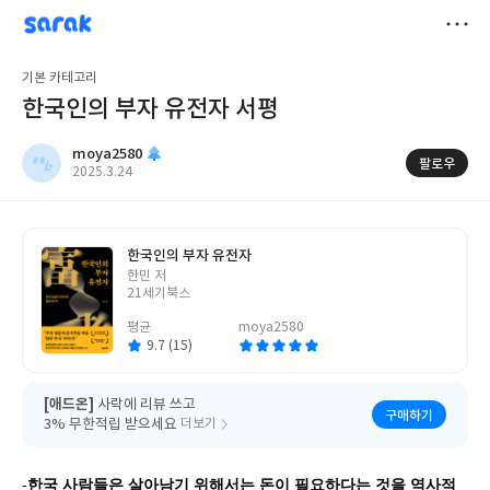
sarak
moya2580
저
기본 카테고리
장
한국인의 부자 유전자 서평
moya2580
팔로우
작
2025.3.24
성
일
한국인의 부자 유전자
글
한민 저
쓴
21세기북스
이
평균
moya2580
9.7 (15)
[애드온]
사락에 리뷰 쓰고
구매하기
3% 무한적립 받으세요
더보기
-
한국
사람들은
살아남기
위해서는
돈이
필요하다는
것을
역사적