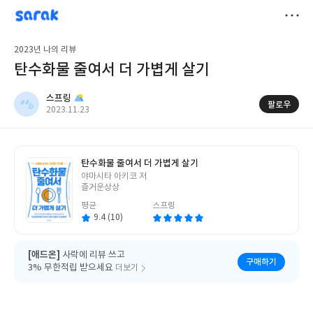
sarak
스프링
저
2023년 나의 리뷰
장
탄수화물 줄여서 더 가볍게 살기
스프링
팔로우
작
2023.11.23
성
일
탄수화물 줄여서 더 가볍게 살기
글
야마시타 아키코 저
쓴
즐거운상상
이
평균
스프링
9.4 (10)
[애드온]
사락에 리뷰 쓰고
구매하기
3% 무한적립 받으세요
더보기