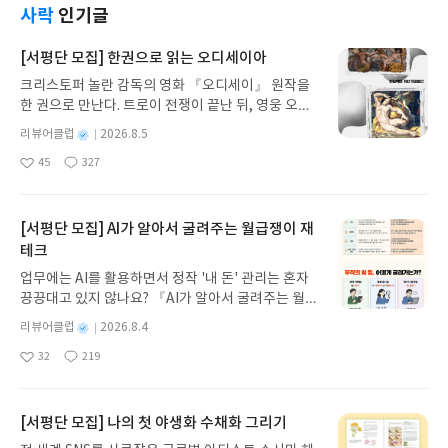
음성 등 다양한 모달리티를 가진 데이터를 입력받아
밑거름이 되기 위한 노력과 책임으로 오늘도 내일을
사락
인기글
멀티모달한 결과물을 생성하는 인공지능기술이다.
꿈꾸는 십대들을 만나고 있다. 이 책은 청소년을 위
이러한 기술은 창작, 디자인, 콘텐츠 생성, 의료, 교육
해 만들어졌지만, 운동선수 부모도 꼭 읽어봐야 한다
[서평단 모집] 한권으로 읽는 오디세이아
등 다양한 분야에서 활용되기 시작했다.멀티모달의
는 생각이 들었다. 아이가 선택한 분야를 부모로서 더
크리스토퍼 놀란 감독의 영화 『오디세이』 원작을
특징이 이 그림으로 정확하게 표현되고 있다. 아이들
자세히 이해하고 아이의 미래를 위해 어떻게 도와줘
한 권으로 만난다. 트로이 전쟁이 끝난 뒤, 영웅 오디
이 보기에도 이해하기 편하게 표현되었다.AI 기술의
야 하는지 많은 정보를 얻을수 있다. 지금까지 더디
세우스는 고향 이타케로 돌아가기 위해 키클롭스, 마
활용사례를 살펴보면인공지능, 머신러닝, 딥러닝 이
퍼런스에서 발간된 아이들 진로관련 도서는 아래와
별
리뷰어클럽
2026.8.5
녀 키르케, 세이렌의 노래, 포세이돈의 분노를 헤쳐
런 용어들을 들어본적이 많다.하지만 머신러닝, 딥러
같다. 진로직업, 아이돌스타, 1인 크리에이터, 드론
명
작
45
327
나간다. 그리스 철학 전공자인 옮긴이가 호메로스의
닝에 대해 자세히는 알지 못했다. 이 책에는 인공지능
전문가, e스포츠, 파일럿, 셰프, 웹소설 작가, 빅데이
좋
댓
작
성
아
글
성
방대한 24권 서사를 현대적이고 자연스러운 한국어
의 구분 및 범주를 아해하기 쉽도록 잘 표현해 주고
터 전문가, 미래 선생님, 반려동물 전문가, 프로파일
일
요
일
로 풀어내, 고전이 낯선 독자도 이야기의 흐름을 놓치
있다.* 이 책의 구성이 책은 AI와 빅데이터에 대한 기
러, 로봇공학자, 공무원, 미래의사, 1인기업, 웹툰작
지 않고 끝까지 읽을 수 있다. 3천 년을 이어 온 귀향
본 지식을 가진 비전공 대학생이나 일반인이 쉽게 이
[서평단 모집] AI가 알아서 굴려주는 월급쟁이 재
가 등 다양한 진로에 관한 책들이고 마스터플랜 시리
과 모험의 대서사시가 가장 읽기 편한 번역으로 새롭
해할수 있게 구성되었다.* 누구를 위한 책인가? AI와
즈는 계속 이어진다. 나는 현재 초등운동선수의 부
테크
게 펼쳐진다.한권으로 읽는 오디세이아글쓴이호메로
빅데이터에 대한 막연한 관심이 있는 일반인멀티모
모이다. 이책에서 담고 있는 내용이 간단하거나 요
업무에는 AI를 활용하면서 정작 '내 돈' 관리는 혼자
스 저/육혜원 역출판사이화북스 예스24 바로가기 닫
달 생성 AI의 기본개념을 쉽게 이해하고 싶은 비전공
약된 정보가 아니라 운동선수의 시작부터 미래까지
끙끙대고 있지 않나요? 『AI가 알아서 굴려주는 월급
기모집인원 : 5명신청기간 : 2026.08.05 ~ 2026.08.
자멀티모달 생성 AI를 기반으로 새로운 비즈니스 아
심도있게 다루어 주고 있다. 나는 현재의 아이가 하
쟁이 재테크』는 챗GPT·클로드·제미나이·퍼플렉시
09발표일자 : 2026.08.13리뷰 작성기한 : 도서/상품
이디어를 찾고 싶은 독자를 대상으로 쓰여졌다.* 어
별
리뷰어클럽
2026.8.4
고 있는 상황만 보이기 때문에 미래에 어떻게 이어질
티를 나만의 재테크 팀으로 만드는 실전 가이드입니
받고 2주 이내 ▶ 주소/연락처 업데이트 : 신청 전 상
떻게 읽을 것인가?책의 구성을 미리 살펴보고 개념,
명
작
지 운동선수가 안 되었을 경우는 어떻게 대비해야 할
32
219
다. 재무 진단부터 주식 투자, 부동산, 절세, 자산 관
좋
댓
작
성
품 받으실 주소/연락처를 업데이트 해주세요! (선정
원리, 활용사례 등을 차례로 숙지하면 이책의 내용을
지 세세하게 알지 못했다. 이책을 통해서 운동선수의
아
글
성
리 자동화 루틴까지, 코딩 없이도 프롬프트 하나로 2
일
후 수정 불가)▶ 서평단 신청 방법 : 기대평 댓글을 작
전체적으로 파악 할 수 있다.예시와 사례를 충분히 이
현재부터 미래까지 어느 정도 윤곽을 잡게 되었다.
요
일
0년 차 재무 전문가의 맞춤 조언을 받을 수 있습니다.
성해주세요! 먼저 작성한 리뷰를 올려주시면 당첨확
해하고 분석하면서 자신만의 아이디어와 창의적인
여기에 우리 아이만의 살을 붙이면 아이만의 길이 만
좋은 정보를 찾는 시대는 끝났습니다. 이제는 좋은 질
[서평단 모집] 나의 첫 야생화 수채화 그리기
률이 올라갑니다!! ※ 신청 전, 꼭 확인해주세요!- '사
활용 방법을 모색해 보는 것도 좋다.책을 읽다보면 전
들어 질것 같다. 좋아하는 운동이 진로가 될수 있도
문을 던지는 사람이 돈을 법니다. 경제적 자유를 앞당
락' 개설 후, 이 글의 댓글로 신청해주세요.- 기존 YE
문용어가 등장하지만 설명이 잘 되어 있어 어렵지 않