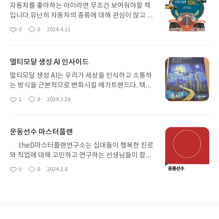
자동차를 좋아하는 아이라면 무조건 보여줘야할 책
입니다.유난히 자동차의 종류에 대해 관심이 많고 어
떤차인지 알아야 직성이 풀리는 친구들이 있습니다.
0
0
2024.4.11
좋
댓
작
저희집에 있는 초등 아들은 3학년때 지나가는 차들
아
글
성
을 모두 메모지에 체크하면서 어떤차가 많은지 통계
요
일
를 내기도 했는데요. 집계당시 국산자동차의 종류가
멀티모달 생성 AI 인사이드
많다 보니 어느덧 외제차만 집계하는 것으로 바뀌더
라구요.그때 알게된 차들의 종류와 제조국을 알아낸
멀티모달 생성 AI는 우리가 세상을 인식하고 소통하
후 자동차 엠블럼을 알아맞추는 게임을 열심히 하더
는 방식을 근본적으로 변화시킬 메가트랜드다. 텍스
니 어느덧 자동차박사가 되어있었어요. 그러면서 국
트, 이미지, 음성 등 다양한 유형의 데이터를 이해하
1
0
2024.3.28
좋
댓
작
내에 있는 자동차박물관을 관람하면서 클래식카와
고 창의적인 결과물을 생성할 수 있는 이 기술의 능력
아
글
성
현재 가장 인기 있는 자동차들을 직접 보게 되었습니
으로 정보 처리와 표현 방식이 새롭게 정립되고 있다.
요
일
다.하지만, 국내에서 볼수있는 자동차자 한정적이어
이처럼 세상을 바꿀 혁신 기술인 멀티모달 생성 AI에
운동선수 마스터플랜
서 더 확장해 주지는 못했습니다.그때 이 책이 있었더
관해 기본 개념부터 핵심원리, 다양한 분야에서의 활
라면 나라별로 자동차를 더 잘 파악해서 관심을 넓혀
용 전략, AI를 주도하는 빅테크와 여러 국가 정책까지
theD마스터플랜연구소는 십대들이 행복한 진로
갈수 있었을것 같습니다.이 책은 유아부터 초등 고학
이 책에 고스란히 담았다. (저자의 말)챗 GPT, Bing
와 직업에 대해 고민하고 연구하는 선생님들이 함께
년까지 활용하기에 좋은것 같습니다.클래식카의 과
등 생성형 AI에게 질문을 던지며 얻어 내는 결과물을
하는 모임이다. 특히 학생들이 자신의 꿈과 끼를 마음
0
0
2024.2.8
거와 현재까지 알아 볼수 있는 기회가 될것입니다.#
좋
댓
작
보며 어떨때는 기가 막힌다고 생각했고, 어떨때는
껏 펼칠 수 있도록, 현재 그들이 꿈꾸는 직업에 대한
아
글
성
리뷰어클럽리뷰YES24 리뷰어클럽 서평단 자격으로
음.... 하면서 한계를 느끼기도 한다.멀티모달 생성AI
정보와 자료를 모아 쉽고 재미있게 전달하려는 일을
요
일
작성한 리뷰입니다
는 다양한 유형의 데이터를 결합하여 새로운 콘텐츠
한다. 십대들의 눈높이에 맞는 정보 전달, 그들이 진
를 생성한다. 그리고 이 콘텐츠를 통해 다양한 문제를
심으로 원하는 직업 안내, 4차 산업혁명 세대를 위한
해결하는 지능형 시스템을 말한다.텍스트, 이미지,
제대로 된 길잡이, 진로 철학과 행복한 미래를 위한