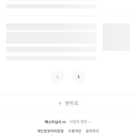
명
작
성
일
별
명
작
성
일
맨위로
예스이십사 ㈜
사업자 정보
개인정보처리방침
이용약관
문의하기