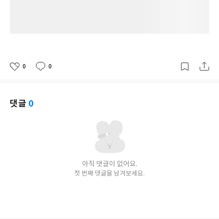
0
0
좋
댓
작
아
글
성
요
일
댓글
0
아직 댓글이 없어요.
첫 번째 댓글을 남겨보세요.