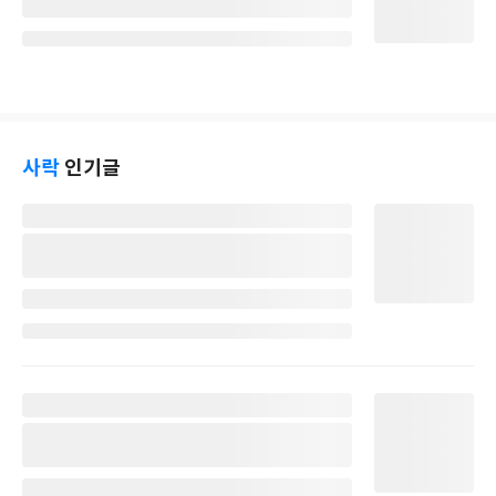
사락
인기글
별
명
작
성
일
별