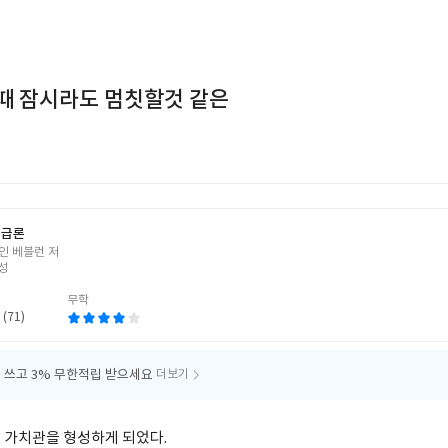
때 잠시라도 멈칫할것 같은
계급론
인 베블런 저
성
무학
 (71)
 쓰고
3% 무한적립 받으세요
더보기
 가치관을 형성하게 되었다.