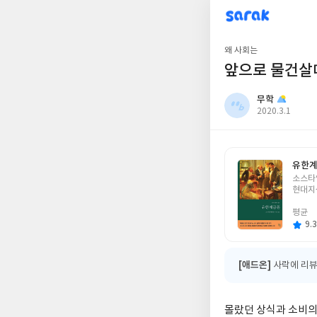
sarak
무학
왜 사회는
앞으로 물건살
무학
작
2020.3.1
성
일
유한
글
소스타
쓴
현대지
이
평균
9.3
[애드온]
사락에 리뷰
몰랐던 상식과 소비의