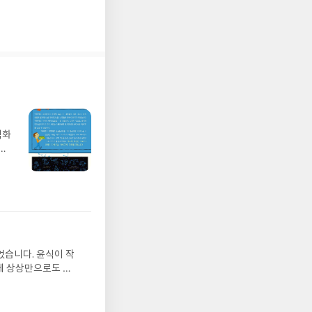
 없
라고 쓰여 있었다. 그러
상자에 담아 핸드백에 넣
입맛에
확인하
.
무게가
처
 것? 기대? 육감? 아
기록
벽화
계기
가
 일
회는
요한 준비는 마누라한테
발견
는
기모
 연
장품이 있어야겠죠. 세수
 받고
경험
수정
밤에
올라
히
그는
교
었습니다. 윤식이 작
 아
러한
를 계산한 흔적이에요”
게 상상만으로도 더
에서
 달
 풍덩 빠진 차가운
뷰를
 불
 날 (찜통더위 에디
관한
 나
 접어 가며 세기도 하고
.08.04발표일자 :