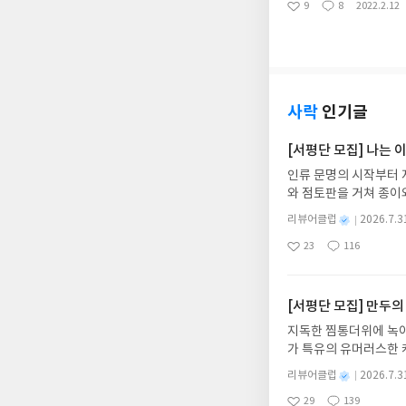
9
8
2022.2.12
좋
댓
작
장의 부드러움에 도저히
웠다. 딱히 어디에 써야
아
글
성
이 책 먹은 이력을 가진 1인이다
고 보니 피임약이나 알
요
일
을 넘긴 죄인 된 신분
어서 다니는구나. “일본 여자라면 뭘 넣었을까요?” 가모카 아저씨는 잠시 생각하더니 말했다. “역시 콘돔 아닐까요?” “어머나
맞는 책이라 생각했다. 
그런…….” 나는 얼굴이 빨개졌다. “무슨 화류계 여성들도 아니고, 신입 회사원, 가정
는 책이라 생각했다. 분
어요?” “하지만 바로 출격해야 할 때도 있지 않습니까?” “특공대도 아니고 무슨 출격이에요. 그런 준비는 남자가 해야죠. 그러고
그러나 짐작한 책은 아니
보니 실제로 출격할 때 갑옷투구는 남자가 챙기잖아요.
사락
인기글
너무나 무겁게 느껴졌다
만 남자가 여자를 만나러
럼 흥미진진했다. 자신
무튼, 그런 짐작이 들 때가 있잖아요.” “그럴 때가 있지요, 어쩌면 오늘 그럴 
[서평단 모집] 나는
하고 있는 남한의 ‘채세린’. 그리고 이
“그럼 그때 남자는 뭘 챙겨 나가나요? 남자가 출
인류 문명의 시작부터 
어?” 지난 상처를 묻어
서……. 면도기.” “어머, 준비성도 철저하셔라. 호텔에 갖춰져 있을 텐데요?” “밖의 것은 위생적이지 않아요. 그리고 속옷이나 양
와 점토판을 거쳐 종이
가 되어 자신의 이야기를 하게
말을 갈아입고 가겠지요.” “그 정도가 전부에요?” “가장 중요한 준비는 마누라를 속이는 것입니다.” “어머나” “차
는 그림책입니다. 때로
현의 유년시절은 우리와
면 운전면허증, 자동차
별
리뷰어클럽
2026.7.3
상에 어떻게 녹아들어 
사뭇 보릿고개라는 말로
댈 핑계와 지갑, 이 두 가지가 전부입니다. 여자
명
작
23
116
하게 합니다.나는 이
바 북한 경제는 7~8
례하시네요. 저를 그런
좋
댓
작
성
아
글
성
집인원 : 10명신청기간 : 
방 붕괴에 가뭄과 수해
를 하면 화장이 다 지워지니까 평소보다 본격
일
요
일
2주 이내 ▶ 주소/연락
해야 했던 이야기. 식
아저씨는 집요하게 물었다. “어쨌든요. 그다음엔 화장지. 방에 들어가고 나서 화장지 가져다 달라며 프런트
불가)▶ 서평단 신청 
뱃속에 넣으며 잠시 행
[서평단 모집] 만두의
낼 것 같네요. 간 떨려서요.” “잘 아시네요.” 아저씨는 머쓱해했다. “화장지 가게를 하나 싶을 정도로 많이
갑니다!! ※ 신청 전, 
고민하여 갈아서 가루로
걸요. 그러고 또 손수건. 이건 손목시
지독한 찜통더위에 녹아
'사락'으로 개편되어 
차 되었다. 속은 달라
리고 또 수첩이요. 보
가 특유의 유머러스한 
닌 회원정보상의 주소/
면은 출신 성분이라는 
“그렇군요. 생리 주기 계산법 말이죠?” “그리고 반짇고리요. 어쩌다 옷자
위가 싹 가시는 통쾌한
제외되거나 배송에서 누락
리 해방 이후 월남한 
별
리뷰어클럽
2026.7.3
“그게 왜 찢어지죠?” “벗을 때까지 못 기다리는 성질 급한 남자도 있을 것 아니에요.” “어이쿠. 낯부끄러워라.” “하지만 남자가
냉면 물결 속에서 짜릿
명
작
작성해주셔야 합니다. (
구하고 더 나은 사회적
마누라 속일 핑계를 고
29
139
션)글쓴이윤식이 저출판사소