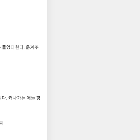
 들었다한다. 옮겨주
다. 커나가는 애들 핑
어째