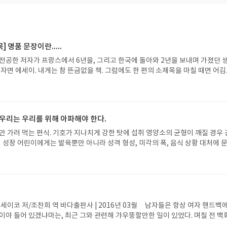
 명품 문장이란.....
 전공한 저자가 프랑스에서 6년을, 그리고 한국에 돌아와 2년을 보내며 가졌던 
하자면 에세이. 내게는 참 뜬금없을 책. 그럼에도 한 편의 소제목을 마칠 때면 어
했던 날들. 마지막 장을 덮고도 앞표지의 ‘목정원’이란 이름에 한참 시선을 두었던
선과 예술의 내면에 들어가는 깊이는 기실, 예술업을 하는 자의 깊은 사색이 남
]우리는 우리를 위해 아파해야 한다.
은 아저씨를 본 기억. 참 별것에도 다 명품 이름을 새겼는가, 우스웠던 그 날의 
때 든 생각이라면 이 또한 참 엉뚱하지만, 책에도 문장에도 명품이 있다면 이 책,
문장이지 않을까. 수려한 문장을 따라 필사도, 읽은 후기도 적어본 오늘. 저자가 더욱 궁금했던 오늘.
히 성장 어린이에게는 발육뿐만 아니라 성격 형성, 미각의 폭, 음식 상황 대처에 
독서계의 어린이지 않은가. 그렇다면, 나는 사유의 성장에 문제가 있을까. 시선의 
눈앞에 드러나지 않는 이상 알 수가 없다. 서평단은 이런 편식 길에 잠시 옆길로
는 곳이다. 책 제목을 보는 것만으로도 재미가 있기도 하다. 물론 ‘이런저런 신간
이고 막상 서평단 신청은 하지 못한다. 이놈에 편식 때문에. 편식 때문에 석고대
정확히 1년 전, 쉽게 생각하고 서평단에 접근했던 한 권의 소설책. 그야말로 딱딱
했던 그간의 책들에서 너무나 곱고 순한 우리말로 이뤄진 책을 손에 들게 되었고 그
입했다. 금속으로 된 타원형 상자였는데, 엄지손가락 두 배 크기에 뚜껑이 칠보로