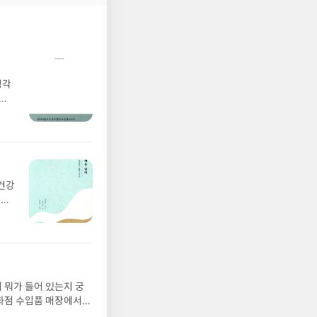
생각
김없
 오
다름
기
 이
문제
폭
 빠져
이
한
 문
 되어 있어 너무 아름다