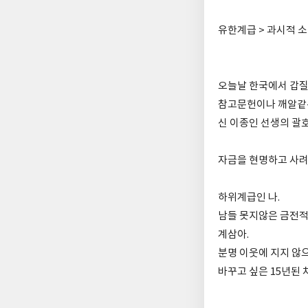
유한계급 > 과시적 소비
오늘날 한국에서 갑질
참고문헌이나 깨알같은
신 이종인 선생의 괄호
자금을 현명하고 사려
하위계급인 나.
남들 못지않은 금전적
계삼아.
분명 이웃에 지지 않으
바꾸고 싶은 15년된 