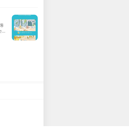
리뷰
 주소/연락처를 업데
탈출
리뷰를 올려주시면 당
 그
존 YES블로그는 '사
 아
실이다. 생리 주기 계산
아닌 회원정보상의 주
참을
망둥
데 호텔 욕실에 있는 샴
송에서 누락될 수 있
지를
는
에서 해프닝보다는 사전
 아닌 '리뷰'로 작
져
다.- 리뷰어클럽은
남한
02
다 갖춰 입었는데 한 달
의 한
 업
의 까다로움이란. 남자는
게를
 :
도 있고, 내가 왜 그런
을
 확인
 출격 중지라고 통보하자
했으
도로
소리
연락
처
누락
(포
랫동
정에
를
와 여자. 그리고 성. 적나라하게. 야하게. 책 속에 대화하는 가모카 아저씨는 가상 인물인 듯, 아니면 남편인 듯.
 상
한국
까지
 지
여인