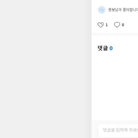
웃보
님이 좋아합니
1
0
좋
댓
작
아
글
성
요
일
댓글
0