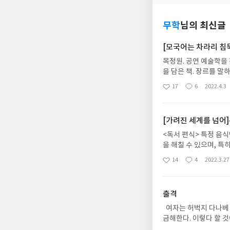
무학
님의 최신글
[모국어는 차라리 침묵]
목정원. 공연 예술학을
을 담은 책. 장르를 말
이 저자의 얼굴이 궁금
17
6
2022.4.3
좋
댓
작
늘도. 내용이야 공연과 예술에 대한 저자의 생각이 주를 이루고 있지만, 내게 큰 의미는 없었을 것들. 다만
아
글
성
소소한 일상을 보는 시
요
일
에 그려려니 하고도. 명품. 언젠가 지방 촌 가족이 서울 구경이랍시고 찾았던 내로라호텔. 그 스파뭐시기
[가려진 세계를 넘어
샤워장에서 명품 빤스 입
억이 책을 처음 펼쳤을 
<독서 편식> 특정 음식만 가려 먹는 편식. 기호가 지나치게 강한 탓에 섭취 영양소의 균형이 깨질 경우 건강
을 해칠 수 있으며, 특
가 될 수도 있다. 책 읽기에도 편식이란 단어를 붙여 쓴다. 독서 편식. 사회과학과 비평서가 대부분인 나의
14
4
2022.3.27
좋
댓
작
독서 생활. 더구나 난 
아
글
성
이 좁아졌을까? <석고대죄> 편식 탓에 매달 읽을거리를 찾고, 검색하고, 기웃거리는 곳이 참 좁다. 실로
요
일
다양한 책이 많을 텐데 
출격
다양한 책을 만날 수 있
있구나’ 정도로 그치는 수준
여자는 허벅지 다나베 세이코 저/조찬희 역 바다출판사 | 2016년 03월 남자들은 항상 여자 핸드백에 뭐가 들어 있는지 궁
죄해야 할 일이 있다. 
금해한다. 이렇다 할 것이야 들어 있겠냐마는, 최근 그와 관련해 갸우뚱할만한 일이 있었다. 며칠 전 백화점 수입품 매장에서
‘활자’라고 불러 마땅
예쁘고 작은 상자를 구