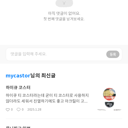
아직 댓글이 없어요.
첫 번째 댓글을 남겨보세요.
등록
mycastor
님의 최신글
하이큐 코스터
하이큐 티 코스터라는데 굳이 티 코스터로 사용하지
않더라도 세워서 진열하기에도 좋고 아크릴이 고퀄
리티인 거 같아서 마음에 듭니다. 만화를 제대로 보진
0
0
2025.1.28
좋
댓
작
않아서 사실 잘은 모르지만 예스24에서 이런저런 굿
아
글
성
즈 모으는 재미가 아주 쏠쏠하네요.
요
일