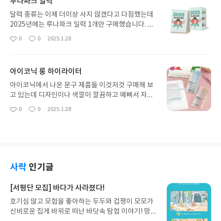
루나파크 일력
달력 종류는 이제 더이상 사지 않겠다고 다짐했는데
2025년에는 루나파크 일력 1개만 구매했습니다. 달
력을 사실 잘 보진 않는데 일러스트가 귀여워서 하나
0
0
2025.1.28
좋
댓
작
소장하면 너무 좋을 거 같더라고요. 루나파크 님 다이
아
글
성
어리나 책들도 가끔 구매했었는데 너무 귀여워요.
요
일
아이코닉 롱 하이라이터
아이코닉에서 나온 문구 제품들 이것저것 구매해 보
고 있는데 디자인이나 색깔이 깔끔하고 예뻐서 자꾸
사게 되는 거 같아요. 실용적인 거 같고 색깔도 은은
0
0
2025.1.28
좋
댓
작
하게 예쁜 파스텔톤이라서 마음에 듭니다. 롱이라서
아
글
성
잘라서 쓸 수도 있고 좋은 거 같아요.
요
일
사락
인기글
[서평단 모집] 바다가 사라졌다!
호기심 많고 모험을 좋아하는 두두와 겁쟁이 모모가
신비로운 집게 바위로 떠난 바닷속 탐험 이야기! 망둥