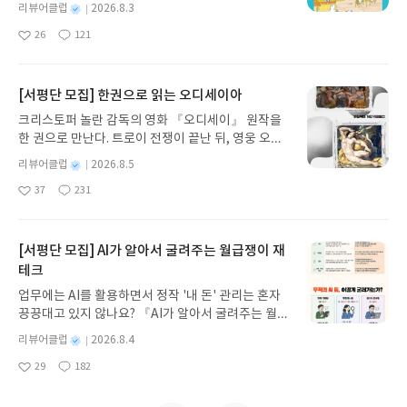
이, 소라게, 낙지 같은 바다 친구들과 신나게 놀던 중
별
리뷰어클럽
2026.8.3
갑자기 거대해진 집게 바위의 비밀을 마주하게 되는
명
작
26
121
데, 과연 바다에 무슨 일이 벌어진 걸까요? 상상력을
좋
댓
작
성
아
글
성
자극하는 환상적인 해양 모험 동화 속으로 풍덩 빠져
일
요
일
보세요!바다가 사라졌다!글쓴이서휘 글출판사풀
빛 예스24 바로가기 닫기모집인원 : 20명신청기간 :
[서평단 모집] 한권으로 읽는 오디세이아
2026.08.03 ~ 2026.08.07발표일자 : 2026.08.13리
크리스토퍼 놀란 감독의 영화 『오디세이』 원작을
뷰 작성기한 : 도서/상품 받고 2주 이내 ▶ 주소/연락
한 권으로 만난다. 트로이 전쟁이 끝난 뒤, 영웅 오디
처 업데이트 : 신청 전 상품 받으실 주소/연락처를 업
세우스는 고향 이타케로 돌아가기 위해 키클롭스, 마
데이트 해주세요! (선정 후 수정 불가)▶ 서평단 신청
별
리뷰어클럽
2026.8.5
녀 키르케, 세이렌의 노래, 포세이돈의 분노를 헤쳐
명
작
방법 : 기대평 댓글을 작성해주세요! 먼저 작성한 리
37
231
나간다. 그리스 철학 전공자인 옮긴이가 호메로스의
좋
댓
작
성
뷰를 올려주시면 당첨확률이 올라갑니다!! ※ 신청
아
글
성
방대한 24권 서사를 현대적이고 자연스러운 한국어
일
전, 꼭 확인해주세요!- '사락' 개설 후, 이 글의 댓글로
요
일
로 풀어내, 고전이 낯선 독자도 이야기의 흐름을 놓치
신청해주세요.- 기존 YES블로그는 '사락'으로 개편
지 않고 끝까지 읽을 수 있다. 3천 년을 이어 온 귀향
[서평단 모집] AI가 알아서 굴려주는 월급쟁이 재
되어 별도로 개설하지 않으셔도 됩니다. ▶ 도서/상
과 모험의 대서사시가 가장 읽기 편한 번역으로 새롭
테크
품 발송- 도서/상품은 최근 배송지가 아닌 회원정보
게 펼쳐진다.한권으로 읽는 오디세이아글쓴이호메로
상의 주소/연락처 (클릭 시 수정 가능)로 발송됩니다.
업무에는 AI를 활용하면서 정작 '내 돈' 관리는 혼자
스 저/육혜원 역출판사이화북스 예스24 바로가기 닫
- 주소/연락처에 문제가 있을 시 선정에서 제외되거
끙끙대고 있지 않나요? 『AI가 알아서 굴려주는 월급
기모집인원 : 5명신청기간 : 2026.08.05 ~ 2026.08.
나 배송에서 누락될 수 있습니다(재발송 불가). ▶ 리
쟁이 재테크』는 챗GPT·클로드·제미나이·퍼플렉시
09발표일자 : 2026.08.13리뷰 작성기한 : 도서/상품
별
리뷰어클럽
2026.8.4
뷰 작성- 도서/상품을 받고 2주 이내 리뷰를 작성해
티를 나만의 재테크 팀으로 만드는 실전 가이드입니
받고 2주 이내 ▶ 주소/연락처 업데이트 : 신청 전 상
명
작
주셔야 합니다. (포스트가 아닌 '리뷰'로 작성)- 기간
29
182
다. 재무 진단부터 주식 투자, 부동산, 절세, 자산 관
좋
댓
작
성
품 받으실 주소/연락처를 업데이트 해주세요! (선정
내 미작성, 불성실한 리뷰, 도서/상품과 무관한 리뷰
아
글
성
리 자동화 루틴까지, 코딩 없이도 프롬프트 하나로 2
일
후 수정 불가)▶ 서평단 신청 방법 : 기대평 댓글을 작
요
일
작성 시 이후 선정에서 제외될 수 있습니다.- 리뷰어
0년 차 재무 전문가의 맞춤 조언을 받을 수 있습니다.