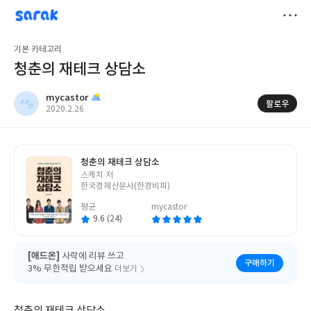
sarak
mycastor
저
기본 카테고리
장
청춘의 재테크 상담소
mycastor
팔로우
작
2020.2.26
성
일
청춘의 재테크 상담소
글
스케치 저
쓴
한국경제신문사(한경비피)
이
평균
mycastor
9.6 (24)
[애드온]
사락에 리뷰 쓰고
구매하기
3% 무한적립 받으세요
더보기
청춘의 재테크 상담소