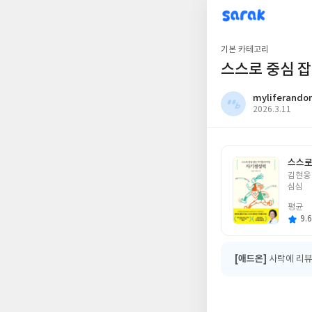
sarak
myliferandom
기본 카테고리
스스로 중심 잡
myliferand
작
2026.3.11
성
일
스스로
글
김현웅 
쓴
심심
이
평균
9.6
[애드온]
사락에 리뷰