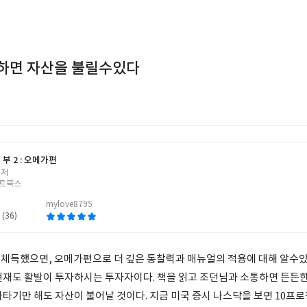
하면 자산을 불릴수있다
부 2 : 오메가편
 저
트북스
mylove8795
 (36)
체득했으면, 오메가편으로 더 깊은 통찰력과 매뉴얼의 적용에 대해 알수있
현재도 활발이 투자하시는 투자자이다. 책을 읽고 조던님과 소통하면 든든한
라타기만 해도 자산이 불어날 것이다. 지금 미국 증시 나스닥을 보면 10프