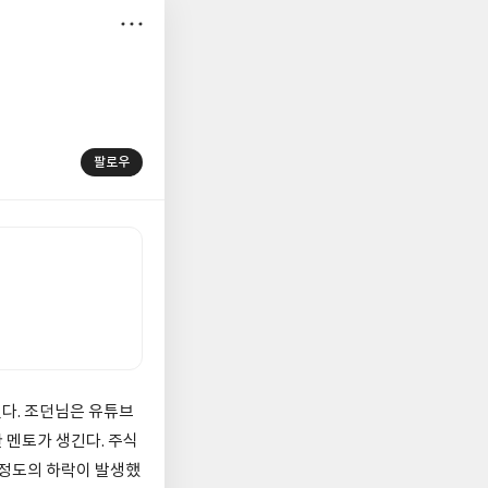
저
장
팔로우
다. 조던님은 유튜브
 멘토가 생긴다. 주식
로정도의 하락이 발생했