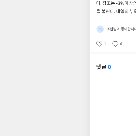
다. 징조는 -3%이상
을 불린다. 내일의 부
조던
님이 좋아합니
1
0
좋
댓
작
아
글
성
요
일
댓글
0