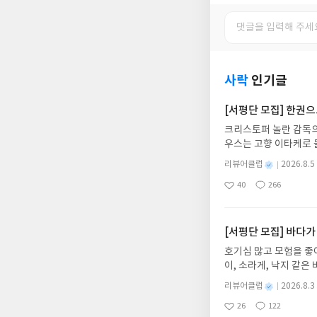
사락
인기글
[서평단 모집] 한권
크리스토퍼 놀란 감독의
우스는 고향 이타케로 
다. 그리스 철학 전공
별
리뷰어클럽
2026.8.5
어내, 고전이 낯선 독자
명
작
40
266
의 대서사시가 가장 읽
좋
댓
작
성
아
글
성
혜원 역출판사이화북스 예스
일
요
일
자 : 2026.08.13
주소/연락처를 업데이트 
[서평단 모집] 바다가
먼저 작성한 리뷰를 올려
호기심 많고 모험을 좋
글의 댓글로 신청해주세
이, 소라게, 낙지 같
도서/상품 발송- 도서
데, 과연 바다에 무슨
니다.- 주소/연락처에
별
리뷰어클럽
2026.8.3
보세요!바다가 사라졌다
명
작
리뷰 작성- 도서/상품을
26
122
6.08.03 ~ 2026.
좋
댓
작
성
내 미작성, 불성실한 리