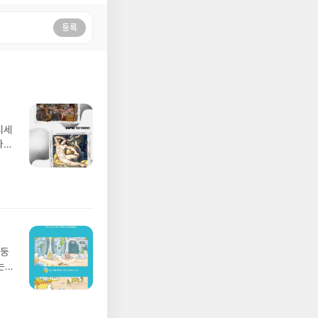
등록
디세
나간
풀
 모험
/육
발표일
실
요!
 이
망둥
 ▶
는
발송됩
져
 ▶
02
기간
 업
어클