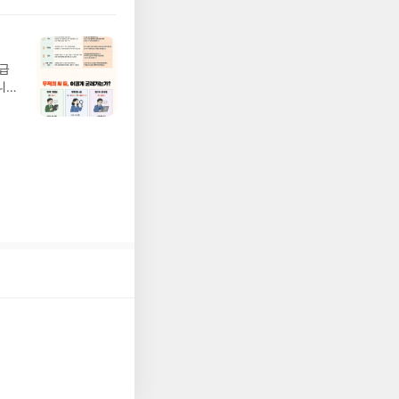
 :
 확인
도로
연락
월급
누락
니
(포
20년
정에
문을
I가
5명
 ▶
 서
 ※
로
정
되거
해주
 작성
장합