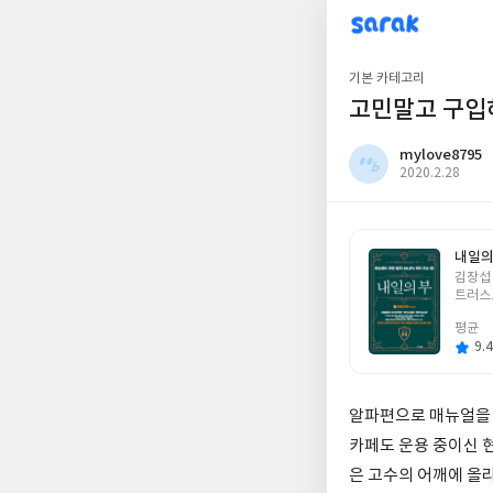
sarak
mylove8795
기본 카테고리
고민말고 구입
mylove8795
작
2020.2.28
성
일
내일의 
글
김장섭
쓴
트러스
이
평균
9.4
알파편으로 매뉴얼을 
카페도 운용 중이신 
은 고수의 어깨에 올