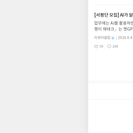
아
글
성
데이트 : 신청 전 상품
일
럽은 개인의 감상이 포
요
일
기대평 댓글을 작성해주
해주세요!- '사락' 개
[서평단 모집] AI가
개설하지 않으셔도 됩니
업무에는 AI를 활용하면
처 (클릭 시 수정 가
쟁이 재테크』는 챗GP
될 수 있습니다(재발송 
다. 재무 진단부터 주식
스트가 아닌 '리뷰'로 
별
리뷰어클럽
2026.8.4
차 재무 전문가의 맞춤
명
작
서 제외될 수 있습니다
30
200
던지는 사람이 돈을 법
좋
댓
작
성
아
글
성
알아서 굴려주는 월급쟁
일
요
일
신청기간 : 2026.08.0
주소/연락처 업데이트 :
평단 신청 방법 : 기
신청 전, 꼭 확인해주세요
개편되어 별도로 개설하
보상의 주소/연락처 (
나 배송에서 누락될 수 
셔야 합니다. (포스트가
시 이후 선정에서 제외
니다.