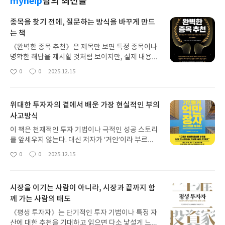
myneip
님의 최신글
종목을 찾기 전에, 질문하는 방식을 바꾸게 만드
는 책
《완벽한 종목 추천》은 제목만 보면 특정 종목이나
명확한 해답을 제시할 것처럼 보이지만, 실제 내용은
훨씬 구조적이다. 이 책은 ‘완벽한 종목’이 존재하는
0
0
2025.12.15
좋
댓
작
것이 아니라, 그 종목을 골라내기까지의 사고 과정이
아
글
성
중요하다고 말한다. 기업을 바라보는 질문의 순서, 정
요
일
보의 우선순위, 확신과 불확실성을 구분하는 기준을
위대한 투자자의 곁에서 배운 가장 현실적인 부의
단계적으로 설명한다.특히 인상적인 부분은 투자에
사고방식
서 가장 위험한 요소로 ‘확신에 찬 무지’를 지적한다
는 점이다. 충분히 아는 것처럼 느끼는 순간 오히려
이 책은 천재적인 투자 기법이나 극적인 성공 스토리
판단력이 흐려진다는 경고는 경험이 쌓일수록 더 크
를 앞세우지 않는다. 대신 저자가 ‘거인’이라 부르는
게 다가온다. 이 책은 종목을 추천해 주기보다, 스스
위대한 투자자 곁에서 직접 보고, 듣고, 배운 사고방
0
0
2025.12.15
로 걸러낼 수 있는 사고 체계를 만들어 준다. 단기적
좋
댓
작
식을 솔직하게 기록한다. 핵심은 복잡한 전략이 아니
아
글
성
인 힌트보다 장기적으로 쓸 수 있는 투자 프레임을 원
라, 돈과 기회를 바라보는 관점의 차이다. 왜 어떤 사
요
일
하는 독자에게 의미 있는 책이다.#연말리뷰
람은 같은 환경에서도 지속적으로 기회를 포착하는
시장을 이기는 사람이 아니라, 시장과 끝까지 함
지, 왜 원칙 없는 열심은 결국 한계에 부딪히는지를
께 가는 사람의 태도
실제 사례를 통해 보여준다.책을 읽다 보면 부자가 되
는 과정은 단번의 선택이 아니라, 반복되는 판단의 누
《평생 투자자》는 단기적인 투자 기법이나 특정 자
적이라는 점이 분명해진다. 단기 성과보다 신뢰, 명
산에 대한 추천을 기대하고 읽으면 다소 낯설게 느껴