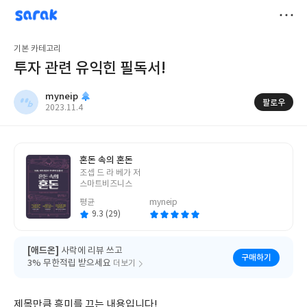
sarak
myneip
저
기본 카테고리
장
투자 관련 유익힌 필독서!
myneip
팔로우
작
2023.11.4
성
일
혼돈 속의 혼돈
글
조셉 드 라 베가 저
쓴
스마트비즈니스
이
평균
myneip
9.3 (29)
[애드온]
사락에 리뷰 쓰고
구매하기
3% 무한적립 받으세요
더보기
제목만큼 흥미를 끄는 내용입니다!