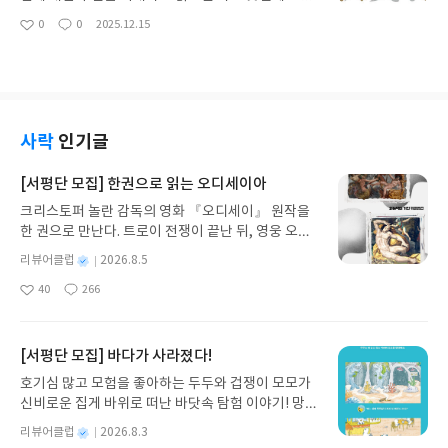
성, 관계를 중시하는 태도가 장기적으로 얼마나 큰 자
질 수 있다. 이 책의 중심에는 ‘어떻게 투자할 것인
0
0
2025.12.15
산이 되는지도 인상 깊다. 이 책은 ‘억만장자’라는 단
좋
댓
작
가’보다 ‘어떤 투자자로 살아갈 것인가’라는 질문이
아
글
성
어를 자극적으로 사용하지만, 실상은 매우 현실적이
놓여 있다. 무라카미 요시아키는 투자란 일시적인 성
요
일
고 보수적인 조언으로 가득하다. 부를 꿈꾸되 흔들리
과 경쟁이 아니라, 한 사람의 삶 전체와 연결된 태도
지 않는 기준을 세우고 싶은 독자에게 충분히 생각할
라고 말한다. 시장의 변동성, 실패, 유혹 속에서도 스
거리를 던져주는 책이다.#연말리뷰
스로의 원칙을 지키는 것이 얼마나 중요한지를 자신
의 경험과 함께 풀어낸다.특히 인상적인 점은 성공한
사락
인기글
투자자일수록 시장을 예측하려 들기보다, 자신이 통
제할 수 있는 영역에 집중한다는 메시지다. 감정 관
[서평단 모집] 한권으로 읽는 오디세이아
리, 리스크 인식, 장기적 관점은 이 책 전반을 관통하
크리스토퍼 놀란 감독의 영화 『오디세이』 원작을
는 핵심 키워드다. 읽다 보면 투자가 단순히 돈을 불
한 권으로 만난다. 트로이 전쟁이 끝난 뒤, 영웅 오디
리는 수단이 아니라, 스스로를 단련하는 과정이라는
세우스는 고향 이타케로 돌아가기 위해 키클롭스, 마
생각이 든다. 빠른 수익에 지친 투자자, 혹은 오랫동
별
리뷰어클럽
2026.8.5
녀 키르케, 세이렌의 노래, 포세이돈의 분노를 헤쳐
안 시장에 남아 있고 싶은 사람에게 깊은 울림을 주는
명
작
40
266
나간다. 그리스 철학 전공자인 옮긴이가 호메로스의
책이다.#연말리뷰
좋
댓
작
성
아
글
성
방대한 24권 서사를 현대적이고 자연스러운 한국어
일
요
일
로 풀어내, 고전이 낯선 독자도 이야기의 흐름을 놓치
지 않고 끝까지 읽을 수 있다. 3천 년을 이어 온 귀향
[서평단 모집] 바다가 사라졌다!
과 모험의 대서사시가 가장 읽기 편한 번역으로 새롭
호기심 많고 모험을 좋아하는 두두와 겁쟁이 모모가
게 펼쳐진다.한권으로 읽는 오디세이아글쓴이호메로
신비로운 집게 바위로 떠난 바닷속 탐험 이야기! 망둥
스 저/육혜원 역출판사이화북스 예스24 바로가기 닫
이, 소라게, 낙지 같은 바다 친구들과 신나게 놀던 중
기모집인원 : 5명신청기간 : 2026.08.05 ~ 2026.08.
별
리뷰어클럽
2026.8.3
갑자기 거대해진 집게 바위의 비밀을 마주하게 되는