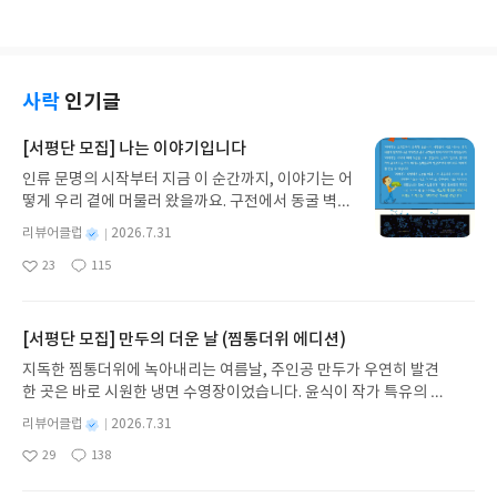
다잡는 데 큰 도움이 된다. 문학적 감수성과 철학적
요
일
메시지가 조화를 이루어, 빠르게 읽히면서도 오래 곱
씹게 되는 문장들이 많다. 영감을 얻고 싶은 독자에게
특히 어울리는 책이다.
사락
인기글
[서평단 모집] 나는 이야기입니다
인류 문명의 시작부터 지금 이 순간까지, 이야기는 어
떻게 우리 곁에 머물러 왔을까요. 구전에서 동굴 벽화
와 점토판을 거쳐 종이와 책으로, 그리고 오늘날 수천
별
리뷰어클럽
2026.7.31
권의 인쇄본으로 이어지는 이야기의 여정을 따라가
명
작
23
115
는 그림책입니다. 때로는 즐거움을, 때로는 위로를,
좋
댓
작
성
아
글
성
때로는 두려움의 대상이 되기도 했던 이야기가 우리
일
요
일
일상에 어떻게 녹아들어 있는지 되짚어보며 이야기
가 지닌 본질적 가치와 이야기를 누리는 기쁨을 다시
[서평단 모집] 만두의 더운 날 (찜통더위 에디션)
발견하게 합니다.나는 이야기입니다글쓴이댄 야카리
지독한 찜통더위에 녹아내리는 여름날, 주인공 만두가 우연히 발견
노 글/유수현 역출판사소원나무 예스24 바로가기 닫
한 곳은 바로 시원한 냉면 수영장이었습니다. 윤식이 작가 특유의 유
기모집인원 : 10명신청기간 : 2026.07.31 ~ 2026.0
머러스한 캐릭터와 밝은 색감으로 그려낸 이 국내 창작 그림책은 무
8.04발표일자 : 2026.08.06리뷰 작성기한 : 도서/상
별
리뷰어클럽
2026.7.31
더위에 지친 독자들에게 상상만으로도 더위가 싹 가시는 통쾌한 탈출
명
작
품 받고 2주 이내 ▶ 주소/연락처 업데이트 : 신청 전
29
138
구를 선사합니다. 소원나무 베스트셀러 시리즈의 세 번째 이야기로,
좋
댓
작
성
상품 받으실 주소/연락처를 업데이트 해주세요! (선
아
글
성
만두가 풍덩 빠진 차가운 냉면 물결 속에서 짜릿한 여름 해방감을 만
일
정 후 수정 불가)▶ 서평단 신청 방법 : 기대평 댓글을
요
일