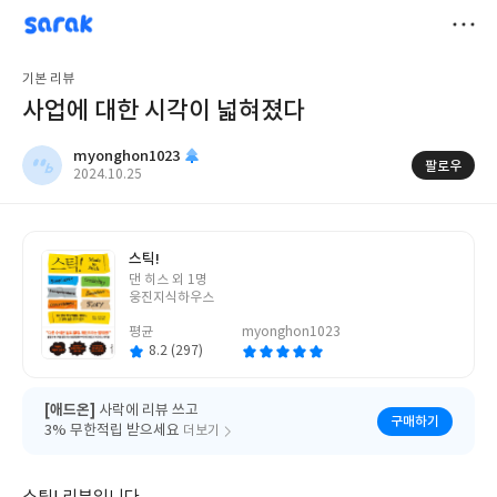
sarak
myonghon1023
저
기본 리뷰
장
사업에 대한 시각이 넓혀졌다
myonghon1023
팔로우
작
2024.10.25
성
일
스틱!
글
댄 히스 외 1명
쓴
웅진지식하우스
이
평균
myonghon1023
8.2 (297)
[애드온]
사락에 리뷰 쓰고
구매하기
3% 무한적립 받으세요
더보기