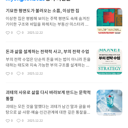
기묘한 평면도가 불러오는 소름, 이상한 집
이상한 집은 평범해 보이는 주택 평면도 속에 숨겨진
기이한 구조와 비밀을 파헤치는 부동산 미스터리 호
러 소설이다. 건축과 공포가 결합된 독특한 설정으로,
0
0
2025.12.22
좋
댓
작
창이 없는 방·의미 없는 복도 등 위화감 있는 공간을
아
글
성
통해 심리적 긴장감을 끌어올린다.
요
일
돈과 삶을 설계하는 전략적 사고, 부의 전략 수업
부의 전략 수업은 단순히 돈을 버는 법이 아니라 돈을
대하는 태도와 지속 가능한 부의 구조를 설계하는 방
법을 알려준다. 저자 폴 포돌스키는 월스트리트 경험
0
0
2025.12.22
좋
댓
작
과 실제 사례를 바탕으로 돈의 심리, 시스템, 전략을
아
글
성
15가지로 정리하며, 불안과 감정에 휩쓸리지 않고 재
요
일
정적 자유를 향해 나아가는 법을 제시한다.
괴테의 사유로 삶을 다시 바라보게 만드는 문학적
통찰
괴테는 모든 것을 말했다는 괴테가 남긴 말과 글을 바
탕으로 삶·사랑·예술·인간관계에 대한 깊은 통찰을
소개하는 책이다. 짧은 문장 속에서도 그의 넓은 시야
0
0
2025.12.22
좋
댓
작
와 성찰이 느껴져 일상의 고민을 정리하거나 마음을
아
글
성