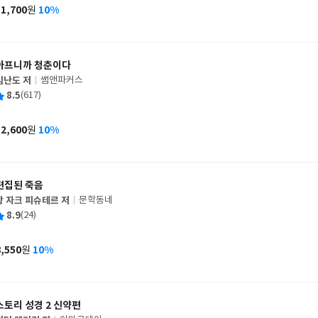
사
11,700
10%
원
가
격
아프니까 청춘이다
김난도 저
쌤앤파커스
글
평
8.5
(617)
쓴
출
균
이
판
사
12,600
10%
원
가
격
편집된 죽음
장 자크 피슈테르 저
문학동네
글
평
8.9
(24)
쓴
출
균
이
판
사
8,550
10%
원
가
격
스토리 성경 2 신약편