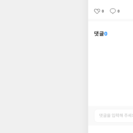
0
0
좋
댓
작
아
글
성
요
일
댓글
0