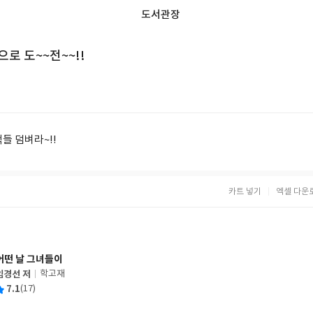
도서관장
로 도~~전~~!!
들 덤벼라~!!
카트 넣기
엑셀 다운
어떤 날 그녀들이
임경선 저
학고재
글
평
7.1
(17)
쓴
출
균
이
판