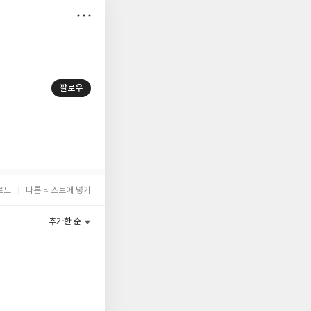
저
장
팔로우
로드
다른 리스트에 넣기
추가한 순