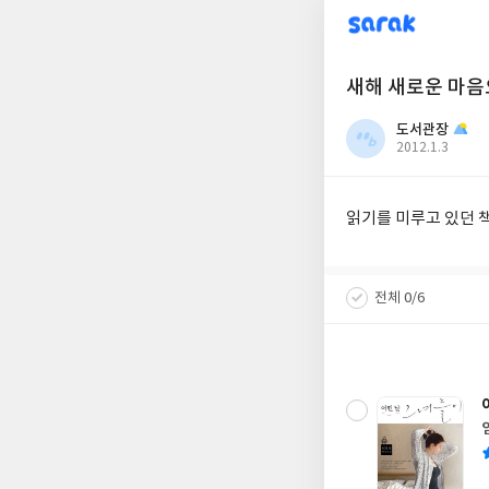
sarak
새해 새로운 마음으
도서관장
작
2012.1.3
성
일
읽기를 미루고 있던 책
전체 0/6