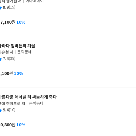
월터 웽거린 저
이마고데이
글
평
8.9
(15)
쓴
출
균
이
판
사
17,100
10%
원
가
격
사라다 햄버튼의 겨울
김유철 저
문학동네
글
평
7.4
(39)
쓴
출
균
이
판
사
8,100
10%
원
가
격
아름다운 애너벨 리 싸늘하게 죽다
오에 겐자부로 저
문학동네
글
평
9.4
(10)
쓴
출
균
이
판
사
10,800
10%
원
가
격