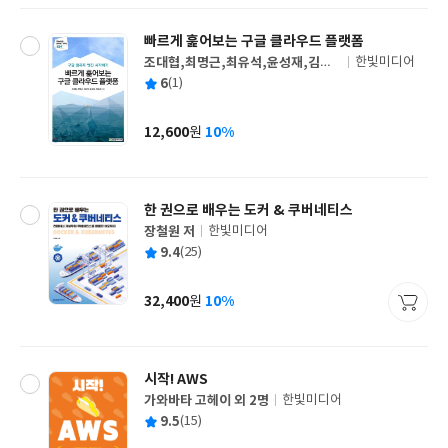
빠르게 훑어보는 구글 클라우드 플랫폼
조대협,최명근,최유석,윤성재,김영
한빛미디어
글
균 공저
평
6
(1)
쓴
출
균
이
판
사
12,600
10%
원
가
격
한 권으로 배우는 도커 & 쿠버네티스
장철원 저
한빛미디어
글
평
9.4
(25)
쓴
출
균
이
판
사
32,400
10%
원
가
격
시작! AWS
가와바타 고헤이 외 2명
한빛미디어
글
평
9.5
(15)
쓴
출
균
이
판