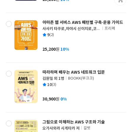
가
격
아마존 웹 서비스 AWS 패턴별 구축·운용 가이드
사사키 타쿠로,하야시 신이치로,코니
프리렉
글
시 히데카즈,사토 슌 공저/윤인성 역
평
9
(2)
쓴
출
균
이
판
사
25,200
10%
원
가
격
따라하며 배우는 AWS 네트워크 입문
김원일 외 1명
BOOKK(부크크)
글
평
10
(3)
쓴
출
균
이
판
사
30,900
0%
원
가
격
그림으로 이해하는 AWS 구조와 기술
오가사와라 시게타카 저
길벗
글