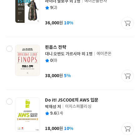
라이너 말로쿠 외 1명
에이콘출판사
글
평
9
(2)
쓴
출
균
이
판
사
36,000
10%
원
가
격
핀옵스 전략
대니 오반도 가르시아 외 1명
에이콘온
글
평
0
(0)
쓴
출
균
이
판
사
38,000
5%
원
가
격
Do it! JSCODE의 AWS 입문
박재성 저
이지스퍼블리싱
글
평
9.6
(14)
쓴
출
균
이
판
사
18,000
10%
원
가
격