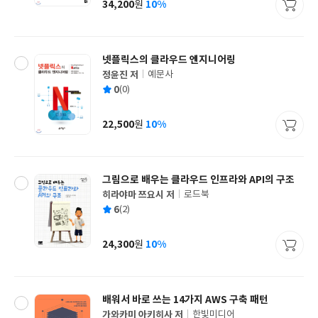
34,200
10%
원
가
격
넷플릭스의 클라우드 엔지니어링
정윤진 저
예문사
글
평
0
(0)
쓴
출
균
이
판
사
22,500
10%
원
가
격
그림으로 배우는 클라우드 인프라와 API의 구조
히라야마 쯔요시 저
로드북
글
평
6
(2)
쓴
출
균
이
판
사
24,300
10%
원
가
격
배워서 바로 쓰는 14가지 AWS 구축 패턴
가와카미 아키히사 저
한빛미디어