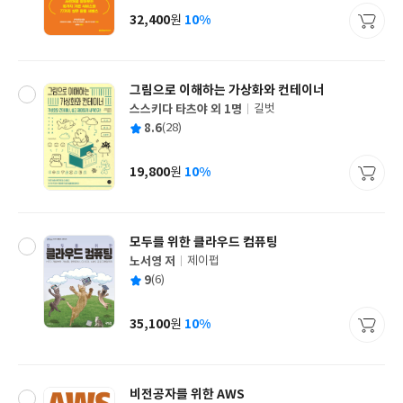
사
32,400
10%
원
가
격
그림으로 이해하는 가상화와 컨테이너
스스키다 타츠야 외 1명
길벗
글
평
8.6
(28)
쓴
출
균
이
판
사
19,800
10%
원
가
격
모두를 위한 클라우드 컴퓨팅
노서영 저
제이펍
글
평
9
(6)
쓴
출
균
이
판
사
35,100
10%
원
가
격
비전공자를 위한 AWS