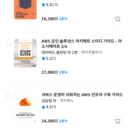
글
평
8.8
(16)
쓴
출
균
이
판
사
16,200
10%
원
가
격
AWS 공인 솔루션스 아키텍트 스터디 가이드 - 어
소시에이트 2/e
데이비드 클린턴 외 1명
에이콘출판사
글
평
5.2
(5)
쓴
출
균
이
판
사
27,000
10%
원
가
격
서비스 운영이 쉬워지는 AWS 인프라 구축 가이드
김담형 저
위키북스
글
평
8.5
(4)
쓴
출
균
이
판
사
24,300
10%
원
가