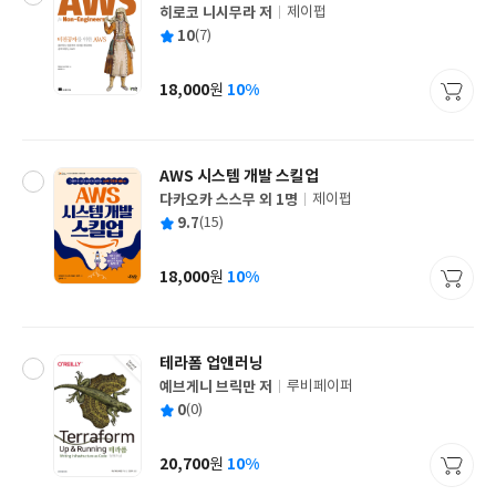
히로코 니시무라 저
제이펍
글
평
10
(7)
쓴
출
균
이
판
사
18,000
10%
원
가
격
AWS 시스템 개발 스킬업
다카오카 스스무 외 1명
제이펍
글
평
9.7
(15)
쓴
출
균
이
판
사
18,000
10%
원
가
격
테라폼 업앤러닝
예브게니 브릭만 저
루비페이퍼
글
평
0
(0)
쓴
출
균
이
판
사
20,700
10%
원
가