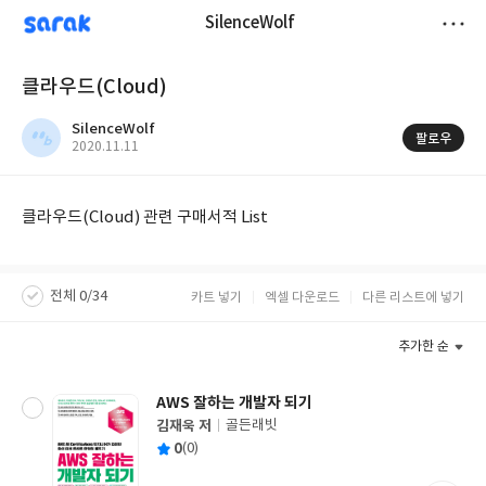
sarak
SilenceWolf
저
클라우드(Cloud)
장
SilenceWolf
팔로우
작
2020.11.11
성
일
클라우드(Cloud) 관련 구매서적 List
전체 0/34
카트 넣기
엑셀 다운로드
다른 리스트에 넣기
추가한 순
AWS 잘하는 개발자 되기
김재욱 저
골든래빗
글
평
0
(0)
쓴
출
균
이
판