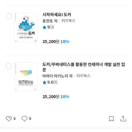
격
시작하세요! 도커
용찬호 저
위키북스
글
평
9
(2)
쓴
출
균
이
판
사
25,200
10%
원
가
격
도커/쿠버네티스를 활용한 컨테이너 개발 실전 입
문
야마다 아키노리 저
위키북스
글
평
9.6
(5)
쓴
출
균
이
판
사
25,200
10%
원
가
격
0
0
좋
댓
작
아
글
성
요
일