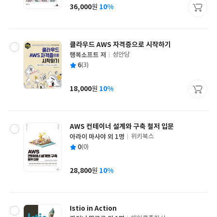
사
36,000
10%
원
가
격
클라우드 AWS 자격증으로 시작하기
행복소프트 저
성안당
글
평
6
(3)
쓴
출
균
이
판
사
18,000
10%
원
가
격
AWS 컨테이너 설계와 구축 철저 입문
아라이 마사야 외 1명
위키북스
글
평
0
(0)
쓴
출
균
이
판
사
28,800
10%
원
가
격
Istio in Action