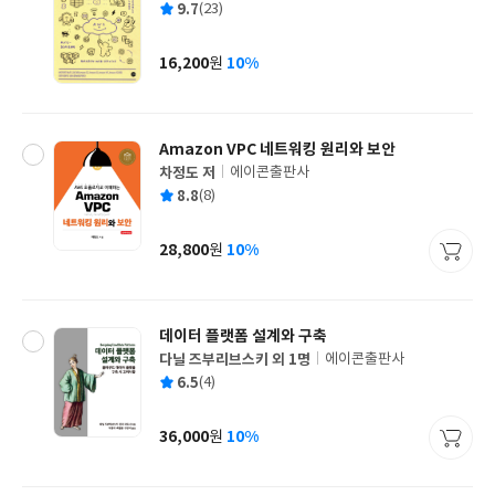
평
9.7
(23)
쓴
출
균
이
판
사
16,200
10%
원
가
격
Amazon VPC 네트워킹 원리와 보안
차정도 저
에이콘출판사
글
평
8.8
(8)
쓴
출
균
이
판
사
28,800
10%
원
가
격
데이터 플랫폼 설계와 구축
다닐 즈부리브스키 외 1명
에이콘출판사
글
평
6.5
(4)
쓴
출
균
이
판
사
36,000
10%
원
가
격