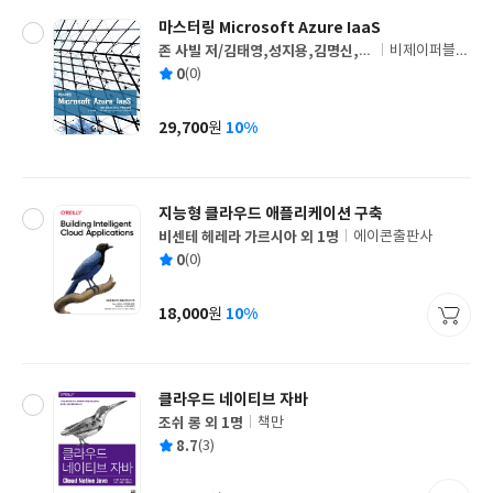
마스터링 Microsoft Azure IaaS
존 사빌 저/김태영,성지용,김명신,박
비제이퍼블릭
글
중석,백승주,황윤상 공역
(BJ퍼블릭)
평
0
(0)
쓴
출
균
이
판
사
29,700
10%
원
가
격
지능형 클라우드 애플리케이션 구축
비센테 헤레라 가르시아 외 1명
에이콘출판사
글
평
0
(0)
쓴
출
균
이
판
사
18,000
10%
원
가
격
클라우드 네이티브 자바
조쉬 롱 외 1명
책만
글
평
8.7
(3)
쓴
출
균
이
판
사