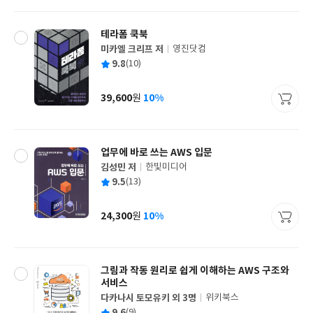
격
테라폼 쿡북
미카엘 크리프 저
영진닷컴
글
평
9.8
(10)
쓴
출
균
이
판
사
39,600
10%
원
가
격
업무에 바로 쓰는 AWS 입문
김성민 저
한빛미디어
글
평
9.5
(13)
쓴
출
균
이
판
사
24,300
10%
원
가
격
그림과 작동 원리로 쉽게 이해하는 AWS 구조와
서비스
다카나시 토모유키 외 3명
위키북스
글
평
(9)