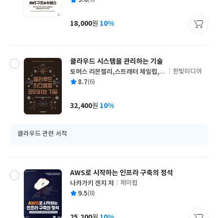
9.6
쓴
출
균
이
판
사
18,000
10%
원
가
격
클라우드 시스템을 관리하는 기술
토머스 리몬첼리,스트래터 체일럽,크
한빛미디어
글
리스티나 호건 공저/류광 역
평
8.7
(6)
쓴
출
균
이
판
사
32,400
10%
원
가
격
클라우드 관련 서적
AWS로 시작하는 인프라 구축의 정석
나카가키 겐지 저
제이펍
글
평
9.5
(8)
쓴
출
균
이
판
사
25,200
10%
원