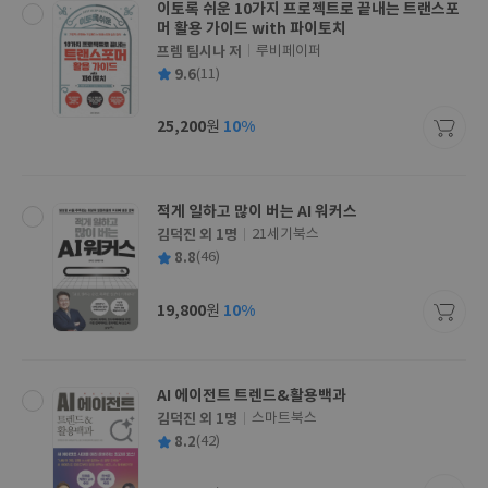
이토록 쉬운 10가지 프로젝트로 끝내는 트랜스포
머 활용 가이드 with 파이토치
프렘 팀시나 저
루비페이퍼
글
평
9.6
(11)
쓴
출
균
이
판
사
25,200
10%
원
가
격
적게 일하고 많이 버는 AI 워커스
김덕진 외 1명
21세기북스
글
평
8.8
(46)
쓴
출
균
이
판
사
19,800
10%
원
가
격
AI 에이전트 트렌드&활용백과
김덕진 외 1명
스마트북스
글
평
8.2
(42)
쓴
출
균
이
판
사