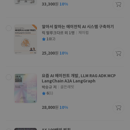
사
33,300
10%
원
가
격
알아서 잘하는 에이전틱 AI 시스템 구축하기
릭 탈루크다르 외 1명
제이펍
글
평
10
(2)
쓴
출
균
이
판
사
25,200
10%
원
가
격
요즘 AI 에이전트 개발, LLM RAG ADK MCP
LangChain A2A LangGraph
박승규 저
골든래빗
글
평
6
(1)
쓴
출
균
이
판
사
28,800
10%
원
가
격