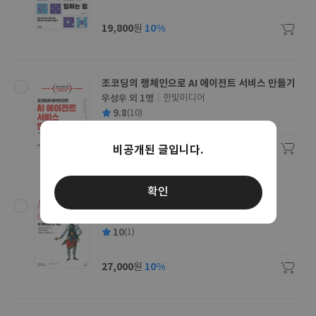
균
이
판
사
19,800
10%
원
가
격
조코딩의 랭체인으로 AI 에이전트 서비스 만들기
우성우 외 1명
한빛미디어
글
평
9.8
(10)
쓴
출
균
이
판
사
28,800
10%
원
비공개된 글입니다.
가
격
확인
AI 에이전트 인 액션
마이클 래넘 저
위키북스
글
평
10
(1)
쓴
출
균
이
판
사
27,000
10%
원
가
격