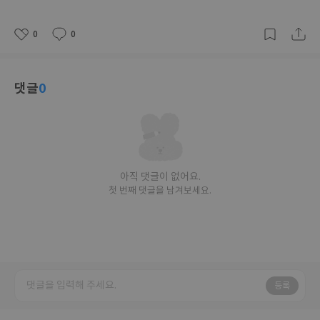
격
0
0
좋
댓
작
아
글
성
요
일
댓글
0
아직 댓글이 없어요.
첫 번째 댓글을 남겨보세요.
등록