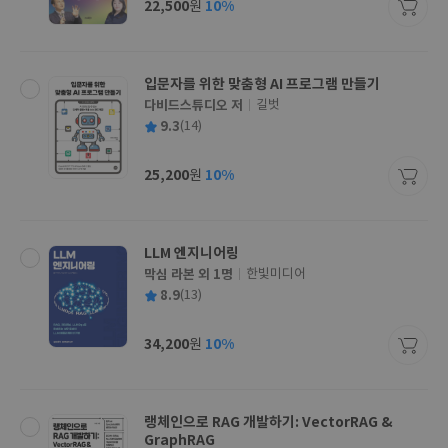
22,500
10%
원
가
격
입문자를 위한 맞춤형 AI 프로그램 만들기
다비드스튜디오 저
길벗
글
평
9.3
(14)
쓴
출
균
이
판
사
25,200
10%
원
가
격
LLM 엔지니어링
막심 라본 외 1명
한빛미디어
글
평
8.9
(13)
쓴
출
균
이
판
사
34,200
10%
원
가
격
랭체인으로 RAG 개발하기: VectorRAG &
GraphRAG