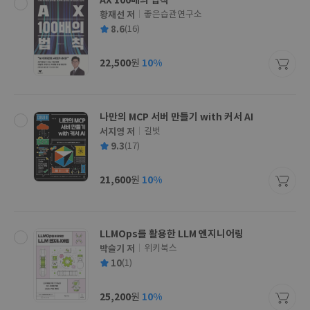
AX 100배의 법칙
황재선 저
좋은습관연구소
글
평
8.6
(16)
쓴
출
균
이
판
사
22,500
10%
원
가
격
나만의 MCP 서버 만들기 with 커서 AI
서지영 저
길벗
글
평
9.3
(17)
쓴
출
균
이
판
사
21,600
10%
원
가
격
LLMOps를 활용한 LLM 엔지니어링
박슬기 저
위키북스
글
평
10
(1)
쓴
출
균
이
판
사
25,200
10%
원
가