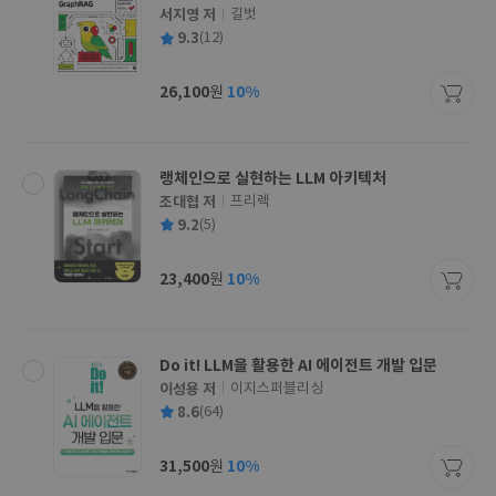
서지영 저
길벗
글
평
9.3
(12)
쓴
출
균
이
판
사
26,100
10%
원
가
격
랭체인으로 실현하는 LLM 아키텍처
조대협 저
프리렉
글
평
9.2
(5)
쓴
출
균
이
판
사
23,400
10%
원
가
격
Do it! LLM을 활용한 AI 에이전트 개발 입문
이성용 저
이지스퍼블리싱
글
평
8.6
(64)
쓴
출
균
이
판
사
31,500
10%
원
가