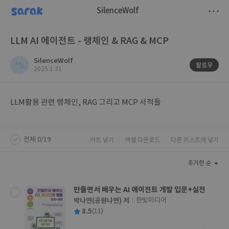
sarak
SilenceWolf
저
LLM AI 에이전트 - 랭체인 & RAG & MCP
장
SilenceWolf
팔로우
작
2025.1.31
성
일
LLM활용 관련 랭체인, RAG 그리고 MCP 서적들
전체 0/19
카트 넣기
엑셀 다운로드
다른 리스트에 넣기
추가한 순
만들면서 배우는 AI 에이전트 개발 입문+실전
박나연(공원나연) 저
한빛미디어
글
평
8.5
(11)
쓴
출
균
이
판