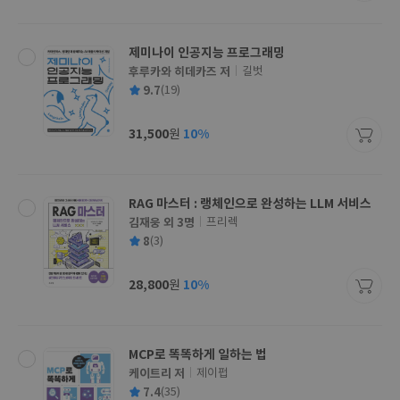
격
제미나이 인공지능 프로그래밍
후루카와 히데카즈 저
길벗
글
평
9.7
(19)
쓴
출
균
이
판
사
31,500
10%
원
가
격
RAG 마스터 : 랭체인으로 완성하는 LLM 서비스
김재웅 외 3명
프리렉
글
평
8
(3)
쓴
출
균
이
판
사
28,800
10%
원
가
격
MCP로 똑똑하게 일하는 법
케이트리 저
제이펍
글
평
7.4
(35)
쓴
출