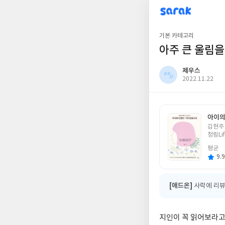
sarak
제우스
기본 카테고리
아주 큰 울림을
제우스
작
2022.11.22
성
일
아이의
글
김현주
쓴
청림Lif
이
평균
9.9
[애드온]
사락에 리뷰
지인이 꼭 읽어보라고