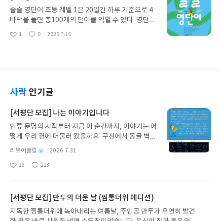
생각과 행동을 느낄 수 있을 것이다. 꼭 치매를 예방
할아버지는 시술이 잘 끝났다는 의사선생님의 말씀
슬슬 영단어 초등 레벨 1은 20일간 하루 기준으로 4
하는 차원에서가 아닌 가벼운 두뇌 활동을 하고 싶으
을 들었다. 추석 연휴가 끝나는날 할아버지께서 퇴원
바닥을 풀면 총100개의 단어를 익힐 수 있다. 영단어
시거나 매일이 지루하거나 특별한 일상이 없으신 분
하였고 윤슬이와 엄마는 여객터미널에서 배웅해 드
도 최대 3자까지이므로 금방 외울 수 있다. 이 4바닥
1
0
2026.7.16
들에게, 차분하게 꾸준히 뭔가를 하고 싶은 분들에
좋
댓
작
렸다. 윤슬이는 친구들과 함께 윤슬이 아빠와의 도움
의 1쪽은 영단어와 그림 설명, 간단한 한글 풀이로 되
아
글
성
게, 사랑하는 우리 부모님께 이 교재를 선물로 드리고
을 받아 닥터헬기도 직접 보고 응급환자를 싣는 모습
어 있다. 2쪽은 5개의 단어를 따라 쓰도록 영단어 칸
요
일
싶은 분들에게 드리면 딱 좋은 책일 것이다. YES24
도 보게 되었다. 친구들은 윤슬이로 인해 닥터헬기에
으로 되어 있다. 3~4쪽은 연습문제인데 5개의 단어
리뷰어클럽 서평단 자격으로 작성한 리뷰입니다 #리
관심을 가지고 되었고, 윤슬이와 친구들은 닥터헬기
를 여러가지 방법으로 문제를 풀도록 하였다. 중간에
뷰어클럽리뷰
와 관련된 꿈도 가지기로 마음 먹었다. 윤슬이는 찐친
QR코드가 있으니 핸드폰으로 찍으면 발음을 들을 수
인 할아버지에게 글짓기 상을 받았다며 알려 드렸더
있다. 중간에 단어 쓰기와 다양한 방법의 문제를 풀고
사락
인기글
니 할아버지가 너무 좋아해 주셨다. 윤슬이를 위해 엄
QR을 통해 듣기도 하면서 받아 쓸 수 있는 능력도 키
마 아빠도 축하파티를 해주셨다.이 책을 통해 하늘을
울 수 있다. 처음부터 어렵게, 복잡하게 시작하지 말
[서평단 모집] 나는 이야기입니다
나는 응급실인 닥터헬기가 중증응급환자 치료에 기
자. 기초가 매우 중요하고 꾸준히 슬슬 단어를 늘려
인류 문명의 시작부터 지금 이 순간까지, 이야기는 어
여한다는 것과 현재 국내에 닥터헬기는 8대뿐임을
가는 것이다. 적은 단어 개수부터 학습기간은 1달을
떻게 우리 곁에 머물러 왔을까요. 구전에서 동굴 벽화
알게 되었다. 유일하게 아주대학교 닥터헬기가 강한
기준으로 한 권씩 단어의 개수를 늘리면서 영단어를
와 점토판을 거쳐 종이와 책으로, 그리고 오늘날 수천
집념으로 야간 비행을 하고 있는데 현재 정부와 지자
공부하기에 안성맞춤인 교재라고 할 수 있다. 홈페이
별
리뷰어클럽
2026.7.31
권의 인쇄본으로 이어지는 이야기의 여정을 따라가
체가 닥터헬기 도임과 야간 운항의 방안을 세우는 중
지에서는 받아쓰기 연습이나 단어테스트도 가능하
명
작
23
113
는 그림책입니다. 때로는 즐거움을, 때로는 위로를,
이라니 꼭 그렇게 되었으면 좋겠다. 골든타임을 잘 버
다. 교재의 표지에 있는 QR코드로 원어민 발음 바로
좋
댓
작
성
아
글
성
때로는 두려움의 대상이 되기도 했던 이야기가 우리
텨내고 닥터헬기로 빠른 이동과 빠른 대처를 통해 한
듣기를 적극 추천한다. YES24 리뷰어클럽 서평단 자
일
요
일
일상에 어떻게 녹아들어 있는지 되짚어보며 이야기
명이라도 더 살리고자 고군분투하시는 많은 의사선
격으로 작성한 리뷰입니다 #리뷰어클럽리뷰
가 지닌 본질적 가치와 이야기를 누리는 기쁨을 다시
생님들과 간호사님과 그의 관계자님께 진심으로 감
[서평단 모집] 만두의 더운 날 (찜통더위 에디션)
발견하게 합니다.나는 이야기입니다글쓴이댄 야카리
사한 마음을 전한다. YES24 리뷰어클럽 서평단 자격
지독한 찜통더위에 녹아내리는 여름날, 주인공 만두가 우연히 발견
노 글/유수현 역출판사소원나무 예스24 바로가기 닫
으로 작성한 리뷰입니다 #리뷰어클럽리뷰