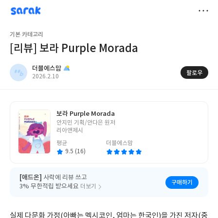
sarak
더블에스맘
저
기본 카테고리
장
[리뷰] 보라 Purple Morada
더블에스맘
팔로우
작
2026.2.10
성
일
보라 Purple Morada
글
안지민 기획/안다은 원저
쓴
리아앤제시
이
평균
더블에스맘
9.5 (16)
[애드온]
사락에 리뷰 쓰고
구매하기
3% 무한적립 받으세요
더보기
실제 다문화 가정(아빠는 멕시코인, 엄마는 한국인)을 가진 저자(중