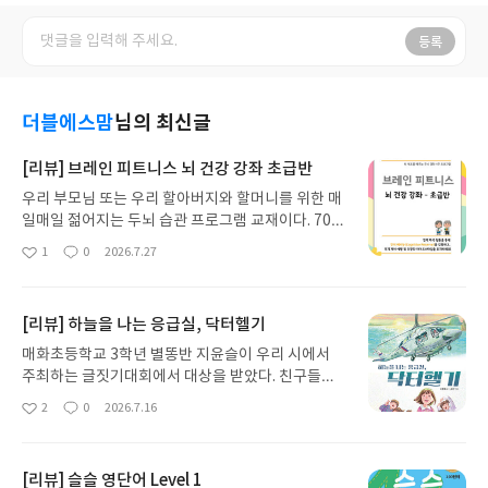
등록
더블에스맘
님의 최신글
[리뷰] 브레인 피트니스 뇌 건강 강좌 초급반
우리 부모님 또는 우리 할아버지와 할머니를 위한 매
일매일 젊어지는 두뇌 습관 프로그램 교재이다. 70대
뇌 청춘 4주 완성 워크북인 브레인 피트니스 초급반
1
0
2026.7.27
좋
댓
작
은 3단계 학습법을 통해 뇌를 깨우고 두뇌 훈련을 하
아
글
성
며 건강한 뇌 건강 루틴을 만들 수 있다. 4주 커리큘럼
요
일
을 통해 주의력과 관찰력을 깨우며 기억력과 언어능
[리뷰] 하늘을 나는 응급실, 닥터헬기
력을 향상시키며 계산력과 문제 해결 능력을 키우면
서 시공간 능력과 순서에 맞게 계획하고 실행하는 활
매화초등학교 3학년 별똥반 지윤슬이 우리 시에서
동을 익힐 수 있다. 글자부터 큼직큼직하고 굵은 글씨
주최하는 글짓기대회에서 대상을 받았다. 친구들은
체로 글자를 읽기 쉽다. 문제를 풀고 색칠도 하면서
윤슬이가 쓴 하늘을 나는 응급실 이야기에 관심을 가
2
0
2026.7.16
좋
댓
작
다른 그림 찾기를 할 수 있다. 그에 대한 정답은 다음
졌다. 추석 연휴에 엄마와 윤슬이는 할아버지 할머니
아
글
성
쪽수 또는 한 단원이 마지막 쪽수에서 확인할 수 있
댁으로 가는 길이었다. 할머니가 전화가 오셔서는 자
요
일
다. 매일 꾸준히 4주를 적극적으로 따라한다면 현재
신의 베프인 할아버지가 위급하셔서 헬리콥터를 타
[리뷰] 슬슬 영단어 Level 1
의 무력감이나 나약함을 벗어나 앞으로 훨씬 더 좋은
고 병원으로 옮긴다는 말씀이셨다. 수술방에서 나온