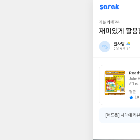
sarak
별사탕
기본 카테고리
재미있게 활용한 T
별사탕
작
2019.5.19
성
일
Ready
글
Julie
쓴
A*List
이
평균
10 
[애드온]
사락에 리뷰