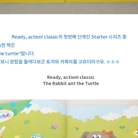
Ready, action! classic의 첫번째 단계인 Starter 시리즈 중
습한 책은
the turtle"랍니다.
보니 한참을 들여다보곤 토끼와 거북이를 고르더라구요. ㅎㅎㅎ
Ready, action! classic
The Rabbit ant the Turtle