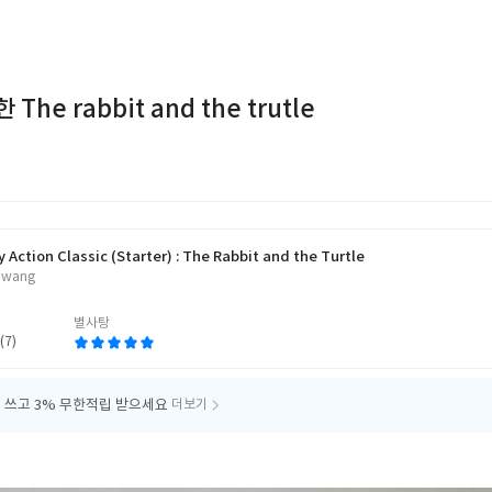
he rabbit and the trutle
 Action Classic (Starter) : The Rabbit and the Turtle
 Hwang
별사탕
(7)
 쓰고
3% 무한적립 받으세요
더보기