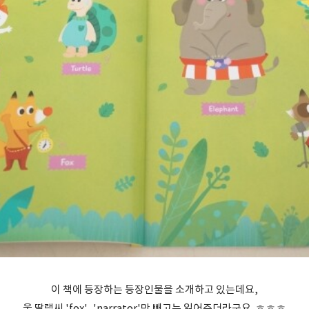
이 책에 등장하는 등장인물을 소개하고 있는데요,
울 딸램씨 'fox', 'narrator'만 빼고는 읽어주더라구요. ㅎㅎㅎ