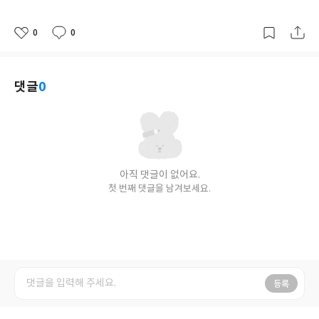
격
0
0
좋
댓
작
아
글
성
요
일
댓글
0
아직 댓글이 없어요.
첫 번째 댓글을 남겨보세요.
등록