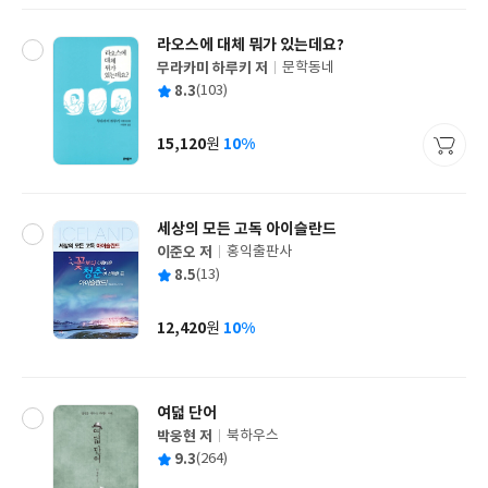
라오스에 대체 뭐가 있는데요?
무라카미 하루키 저
문학동네
글
평
8.3
(103)
쓴
출
균
이
판
사
15,120
10%
원
가
격
세상의 모든 고독 아이슬란드
이준오 저
홍익출판사
글
평
8.5
(13)
쓴
출
균
이
판
사
12,420
10%
원
가
격
여덟 단어
박웅현 저
북하우스
글
평
9.3
(264)
쓴
출
균
이
판