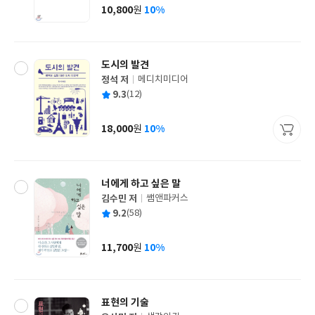
사
10,800
10%
원
가
격
도시의 발견
정석 저
메디치미디어
글
평
9.3
(12)
쓴
출
균
이
판
사
18,000
10%
원
가
격
너에게 하고 싶은 말
김수민 저
쌤앤파커스
글
평
9.2
(58)
쓴
출
균
이
판
사
11,700
10%
원
가
격
표현의 기술