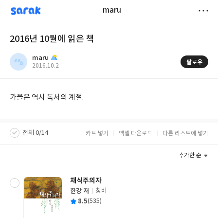
sarak
maru
저
2016년 10월에 읽은 책
장
maru
팔로우
작
2016.10.2
성
일
가을은 역시 독서의 계절.
전체 0/14
카트 넣기
엑셀 다운로드
다른 리스트에 넣기
추가한 순
채식주의자
한강 저
창비
글
평
8.5
(535)
쓴
출
균
이
판