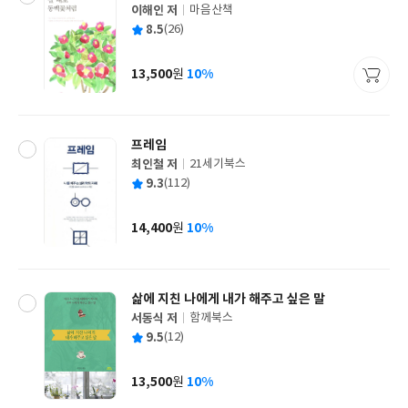
이해인 저
마음산책
글
평
8.5
(26)
쓴
출
균
이
판
사
13,500
10%
원
가
격
프레임
최인철 저
21세기북스
글
평
9.3
(112)
쓴
출
균
이
판
사
14,400
10%
원
가
격
삶에 지친 나에게 내가 해주고 싶은 말
서동식 저
함께북스
글
평
9.5
(12)
쓴
출
균
이
판
사
13,500
10%
원
가