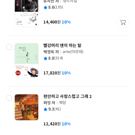
유시민 저
생각의길
글
평
8.6
(135)
쓴
출
균
이
판
사
14,400
10%
원
가
격
빨강머리 앤이 하는 말
백영옥 저
arte(아르테)
글
평
8.8
(314)
쓴
출
균
이
판
사
17,820
10%
원
가
격
편안하고 사랑스럽고 그래 2
퍼엉 저
예담
글
평
9.3
(41)
쓴
출
균
이
판
사
12,420
10%
원
가
격