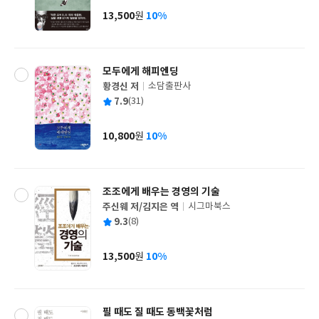
사
13,500
10%
원
가
격
모두에게 해피엔딩
황경신 저
소담출판사
글
평
7.9
(31)
쓴
출
균
이
판
사
10,800
10%
원
가
격
조조에게 배우는 경영의 기술
주신웨 저/김지은 역
시그마북스
글
평
9.3
(8)
쓴
출
균
이
판
사
13,500
10%
원
가
격
필 때도 질 때도 동백꽃처럼