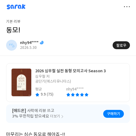
sarak
nhy94****
저
기본 리뷰
장
동모!
nhy94****
팔로우
작
2026.5.30
성
일
2026 심우철 실전 동형 모의고사 Season 3
글
심우철 저
쓴
공단기(에스티유니타스)
이
평균
nhy94****
9.9 (75)
[애드온]
사락에 리뷰 쓰고
구매하기
3% 무한적립 받으세요
더보기
마무리는 심슨 동모로 해야죠~!!