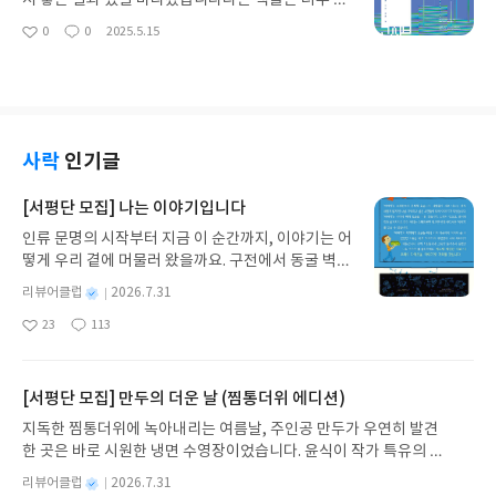
서 좋은 결과 있길 바라겠습니다다른 책들은 너무 양
이 방대해 부담스럽고 시간대비 효율이없었는데 이
0
0
2025.5.15
좋
댓
작
책은 너무 좋습니다정리용으로도 딱이고 요즘 시험
아
글
성
추세로 이 책만한게 없는 거 같아요!!
요
일
사락
인기글
[서평단 모집] 나는 이야기입니다
인류 문명의 시작부터 지금 이 순간까지, 이야기는 어
떻게 우리 곁에 머물러 왔을까요. 구전에서 동굴 벽화
와 점토판을 거쳐 종이와 책으로, 그리고 오늘날 수천
별
리뷰어클럽
2026.7.31
권의 인쇄본으로 이어지는 이야기의 여정을 따라가
명
작
23
113
는 그림책입니다. 때로는 즐거움을, 때로는 위로를,
좋
댓
작
성
아
글
성
때로는 두려움의 대상이 되기도 했던 이야기가 우리
일
요
일
일상에 어떻게 녹아들어 있는지 되짚어보며 이야기
가 지닌 본질적 가치와 이야기를 누리는 기쁨을 다시
[서평단 모집] 만두의 더운 날 (찜통더위 에디션)
발견하게 합니다.나는 이야기입니다글쓴이댄 야카리
지독한 찜통더위에 녹아내리는 여름날, 주인공 만두가 우연히 발견
노 글/유수현 역출판사소원나무 예스24 바로가기 닫
한 곳은 바로 시원한 냉면 수영장이었습니다. 윤식이 작가 특유의 유
기모집인원 : 10명신청기간 : 2026.07.31 ~ 2026.0
머러스한 캐릭터와 밝은 색감으로 그려낸 이 국내 창작 그림책은 무
8.04발표일자 : 2026.08.06리뷰 작성기한 : 도서/상
별
리뷰어클럽
2026.7.31
더위에 지친 독자들에게 상상만으로도 더위가 싹 가시는 통쾌한 탈출