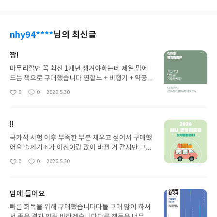
nhy94****
님의 최신글
짱!
마무리할땐 꼭 최신 1개년 챙겨야하는데 제일 맘에
드는 책으로 구매했습니다 찐합노 + 비행기 + 약공기
모 + 최신1개년 기출이면 천하무적~~~!!! 마무리 용
0
0
2026.5.30
좋
댓
작
도로 잘 활용해서 본 시험에서 좋은 점수 받을 수 있
아
글
성
도록 최선을 다해야겠습니다~!! 좋은책!!
요
일
!!
국가직 시험 이후 부족한 부분 채우고 싶어서 구매했
어요 출제기조가 이전이랑 많이 바뀐 거 같지만 그럼
에도 불구하고 기출문제가 제일 중요하다 생각합니
0
0
2026.5.30
좋
댓
작
다기조전환 + 마무리 연습용 + 부족부분 채우기 용도
아
글
성
로 딱인 이 책 최곱니다! 마무리 잘 해서 좋은 성적 얻
요
일
길!
맘에 들어요
빠른 회독을 위해 구매했습니다다들 구매 많이 하셔