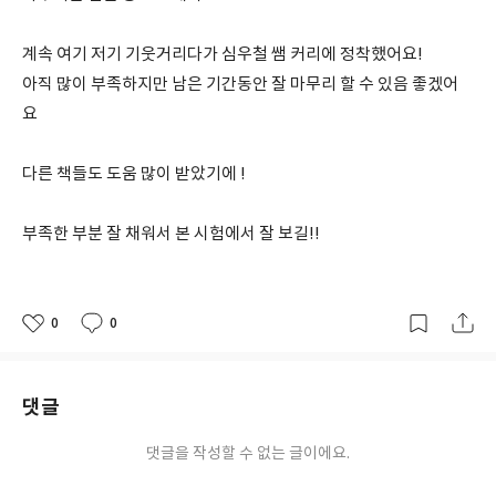
계속 여기 저기 기웃거리다가 심우철 쌤 커리에 정착했어요!
아직 많이 부족하지만 남은 기간동안 잘 마무리 할 수 있음 좋겠어
요
다른 책들도 도움 많이 받았기에 !
부족한 부분 잘 채워서 본 시험에서 잘 보길!!
0
0
좋
댓
작
아
글
성
요
일
댓글
댓글을 작성할 수 없는 글이에요.