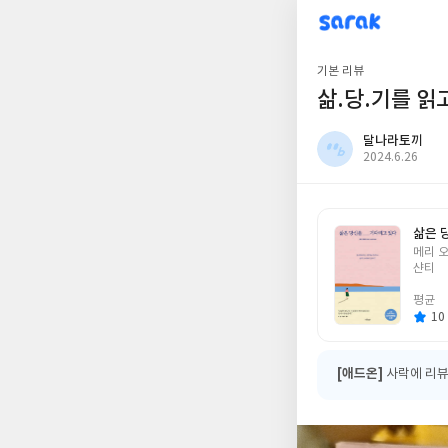
sarak
달나라토끼
기본 리뷰
삶.당.기를 읽고
달나라토끼
작
2024.6.26
성
일
삶은 
글
메리 
쓴
샨티
이
평균
10 
[애드온]
사락에 리뷰