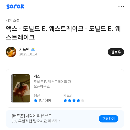
sarak
키드만
저
세계 소설
장
액스 - 도널드 E. 웨스트레이크 - 도널드 E. 웨
스트레이크
키드만
팔로우
작
2025.10.14
성
일
액스
글
도널드 E. 웨스트레이크 저
쓴
오픈하우스
이
평균
키드만
8.7 (40)
[애드온]
사락에 리뷰 쓰고
구매하기
3% 무한적립 받으세요
더보기