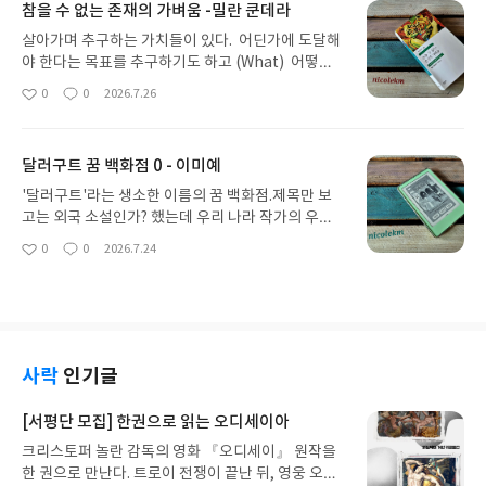
참을 수 없는 존재의 가벼움 -밀란 쿤데라
이름이다. 그게 바로 누구냐? 계화라는 소녀와 사랑
을 하게 되는 이무기의 이름이 바로 '여름'이다.이게
살아가며 추구하는 가치들이 있다. 어딘가에 도달해
뭔 소리야 이무기와 소녀의 사랑이라니... 그러니 여
야 한다는 목표를 추구하기도 하고 (What) 어떻게
름에 읽기 좋은 재미있는 이야기라는 거다.돈 많이
살아가야하는지 (How)을 추구하기도 한다. 우리가
0
0
2026.7.26
좋
댓
작
벌어서 데리러 오겠다며 할머니에게 계화를 보낸 부
추구하고자 하는 삶이 과연 가벼운 삶일까 무거운 삶
아
글
성
모님에게는 연락이 없고, 비늘증이라는 희귀한 병때
일까? 이분화되지는 않지만 나름 구분지어 생각해 보
요
일
문에 친구들의 놀림의 대상이 된 계화는 더 이상 살고
게 되는 그런 화두이다.이 이야기에 등장하는 4명의
달러구트 꿈 백화점 0 - 이미예
싶은 생각이 없다. 그래서 선녀가 하늘로 승천했다는
인물 . 토마시와 테레자, 토마시와 사비나, 사비나와
절벽으로 가 자신도 그렇게 해 볼까 하던 중 , 천 년 만
프란츠.토마시는 진지한 사랑의 무거움을 원치 않아
'달러구트'라는 생소한 이름의 꿈 백화점.제목만 보
에 하늘로 승천을 하던 이무기와 눈이 마주친다. 사람
여러 여자들을 만나 가벼운 사랑을 추구한다. 반면 테
고는 외국 소설인가? 했는데 우리 나라 작가의 우리
과 눈이 마주친 이무기는 하늘로 올라가지 못하고 구
레자는 이러한 토마시를 질투하고 힘겨워하며 두 사
소설이었다.우리가 자면서 꾸는 꿈을, 내가 원하는 대
0
0
2026.7.24
렁이가 되어 계화의 곁을 맴돌게 된다. 구렁이는 복
좋
댓
작
람은 점점 그 무게를 지탱하기 어려워 한다. 사비나는
로 선택해서 꿀 수 있다면. 그리고 그 꿈에 대한 만족
아
글
성
수를 꿈꾸지만 어딘가 아파 보이는 구렁이에게 계화
자신을 얽매고 있다고 생각하는 가족, 조국의 비극,
에 따라 감정으로 값지불을 한다고? 특이한 소재라
요
일
는 산딸기도 따다 주고 '여름'이라는 이름도 지어준
이런 것들을 뒤로 하고 자유로운 삶을 원하고 이러한
생각하고 읽었던 1권이었다. 이후 2권이 나왔지만 솔
다... 그렇게 시작되는 그들의 사랑이야기라.위픽시리
사비나의 자유로움에 프란츠는 끌리게 된다. 격변하
직히 1권과 비슷한 느낌일 거라는 생각에 읽지 않았
즈는 다양한 장르의 작가들이 그들의 짧은 이야기를
던 역사의 한 가운데 있었던 시기의 체코를 배경으로
는데, 이번에는 그 이전의 이야기. 달러구트 꿈 백화
하는 시리즈이다. 도장 깨기를 시도하는 독자들도 있
각각의 삶을 추구하고 있던 4명의 인물들은 각각의
점이 생기게 된 과거의 이야기이자 모든 이야기의 근
사락
인기글
는데 나도 하나하나씩 읽으며 여러 작가들과 만나고
대상에게 자신이 원하는 무거움과 가벼움을 원한다.
원에 대한 이야기라 궁금해서 읽게 되었다.책방 주인
짧은 글들로 여러 장르의 책을 읽게 되는, 책 읽는 재
그 두 영역을 오가며 서로 사랑하고 갈등하며 그려내
인 달러구트는 19세의 소년이고, 잠과 꿈을 제일 중
[서평단 모집] 한권으로 읽는 오디세이아
미를 쏠쏠이 즐기고 있다. 마치 전설의 고향에 나올
는 이야기는 남녀의 애정 문제를 떠나 개인의 삶과 역
요시하게 여기는 마을에서 불면증에 시달리고 있다.
것 같은 소재를 지금의 싯점에 맞추어 전개한 배명은
크리스토퍼 놀란 감독의 영화 『오디세이』 원작을
사의 흐름을 관통한다. 이들의 이야기뿐만 아니라 중
이 마을에서 불면증이란 무슨 난치병같은 무척 심각
작가의 이야기.계화의 곁에 끝까지 있었던 여름.. 이
한 권으로 만난다. 트로이 전쟁이 끝난 뒤, 영웅 오디
간중간 작가의 싯점으로 이들을 바라보며 이들에 대
한 증상으로 취급한다.부모님이 운영하는 꿈을 판매