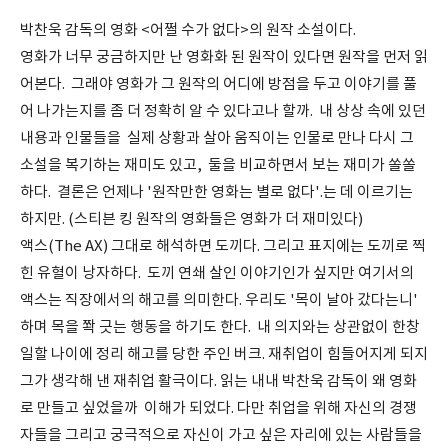
박찬욱 감독의 영화 <어쩔 수가 없다>의 원작 소설이다.
영화가 너무 궁금하지만 난 영화화 된 원작이 있다면 원작을 먼저 읽
어본다. 그래야 영화가 그 원작의 어디에 방점을 두고 이야기를 풀
어 나가는지를 좀 더 정확히 알 수 있다고나 할까. 내 상상 속에 있던
내용과 인물들을 실제 상황과 살아 움직이는 인물로 만나 다시 그
소설을 복기하는 재미도 있고, 둘을 비교하면서 보는 재미가 쏠쏠
하다. 결론은 언제나 '원작만한 영화는 별로 없다'.는 데 이르기는
하지만. (스티븐 킹 원작의 영화들은 영화가 더 재미있다)
액스(The AX) 그대로 해석하면 도끼다. 그리고 표지에는 도끼로 찍
힌 유혈이 낭자하다. 도끼 연쇄 살인 이야기인가 싶지만 여기서의
액스는 직장에서의 해고를 의미한다. 우리도 '목이 날아 갔다는니'
하며 목을 쫙 긋는 행동을 하기도 한다. 내 의지와는 상관없이 한창
일할 나이에 정리 해고를 당한 주인 버크. 재취업이 힘들어지게 되지
그가 생각해 낸 재취업 활극이다. 읽는 내내 박찬욱 감독이 왜 영화
로 만들고 싶었을까 이해가 되었다. 다만 취업을 위해 자신의 경쟁
자들을 그리고 궁극적으로 자신이 가고 싶은 자리에 있는 사람들을