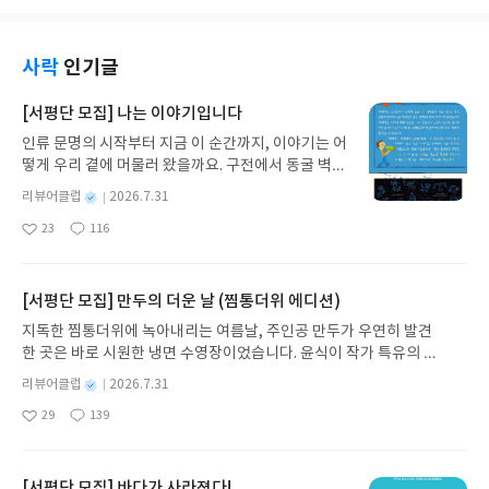
모아놓은 것이다 보니까 더 와닿지 않았던 것 같아요.
"이런 사업도 있대요~" 몇 개 얘기 들었는데 하나도
기억나는 건 없는 그런 느낌이네요.
사락
인기글
[서평단 모집] 나는 이야기입니다
인류 문명의 시작부터 지금 이 순간까지, 이야기는 어
떻게 우리 곁에 머물러 왔을까요. 구전에서 동굴 벽화
와 점토판을 거쳐 종이와 책으로, 그리고 오늘날 수천
별
리뷰어클럽
2026.7.31
권의 인쇄본으로 이어지는 이야기의 여정을 따라가
명
작
23
116
는 그림책입니다. 때로는 즐거움을, 때로는 위로를,
좋
댓
작
성
아
글
성
때로는 두려움의 대상이 되기도 했던 이야기가 우리
일
요
일
일상에 어떻게 녹아들어 있는지 되짚어보며 이야기
가 지닌 본질적 가치와 이야기를 누리는 기쁨을 다시
[서평단 모집] 만두의 더운 날 (찜통더위 에디션)
발견하게 합니다.나는 이야기입니다글쓴이댄 야카리
지독한 찜통더위에 녹아내리는 여름날, 주인공 만두가 우연히 발견
노 글/유수현 역출판사소원나무 예스24 바로가기 닫
한 곳은 바로 시원한 냉면 수영장이었습니다. 윤식이 작가 특유의 유
기모집인원 : 10명신청기간 : 2026.07.31 ~ 2026.0
머러스한 캐릭터와 밝은 색감으로 그려낸 이 국내 창작 그림책은 무
8.04발표일자 : 2026.08.06리뷰 작성기한 : 도서/상
별
리뷰어클럽
2026.7.31
더위에 지친 독자들에게 상상만으로도 더위가 싹 가시는 통쾌한 탈출
명
작
품 받고 2주 이내 ▶ 주소/연락처 업데이트 : 신청 전
29
139
구를 선사합니다. 소원나무 베스트셀러 시리즈의 세 번째 이야기로,
좋
댓
작
성
상품 받으실 주소/연락처를 업데이트 해주세요! (선
아
글
성
만두가 풍덩 빠진 차가운 냉면 물결 속에서 짜릿한 여름 해방감을 만
일
정 후 수정 불가)▶ 서평단 신청 방법 : 기대평 댓글을
요
일
끽하는 모습이 마음속까지 시원하게 파고듭니다.만두의 더운 날 (찜
작성해주세요! 먼저 작성한 리뷰를 올려주시면 당첨
통더위 에디션)글쓴이윤식이 저출판사소원나무 예스24 바로가기 닫
[서평단 모집] 바다가 사라졌다!