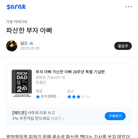
sarak
님스
저
기본 카테고리
장
파산한 부자 아빠
님스
팔로우
작
2018.10.29
성
일
부자 아빠 가난한 아빠 20주년 특별 기념판
글
로버트 기요사키 저
쓴
민음인
이
평균
님스
8.9 (898)
[애드온]
사락에 리뷰 쓰고
구매하기
3% 무한적립 받으세요
더보기
법적책임을 피하기 위해 꼼수로 파산을 했다는 기사를 보지 않았더