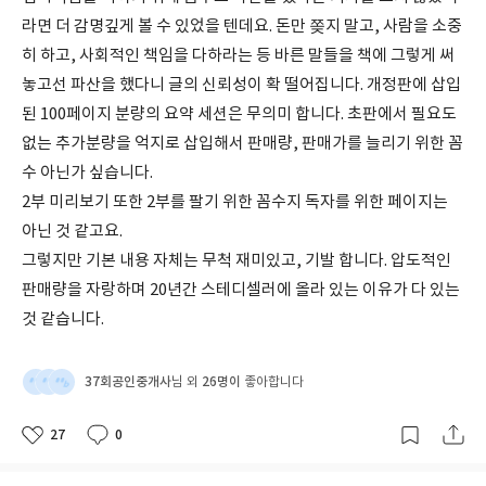
라면 더 감명깊게 볼 수 있었을 텐데요. 돈만 쫒지 말고, 사람을 소중
히 하고, 사회적인 책임을 다하라는 등 바른 말들을 책에 그렇게 써
놓고선 파산을 했다니 글의 신뢰성이 확 떨어집니다. 개정판에 삽입
된 100페이지 분량의 요약 세션은 무의미 합니다. 초판에서 필요도
없는 추가분량을 억지로 삽입해서 판매량, 판매가를 늘리기 위한 꼼
수 아닌가 싶습니다.
2부 미리보기 또한 2부를 팔기 위한 꼼수지 독자를 위한 페이지는
아닌 것 같고요.
그렇지만 기본 내용 자체는 무척 재미있고, 기발 합니다. 압도적인
판매량을 자랑하며 20년간 스테디셀러에 올라 있는 이유가 다 있는
것 같습니다.
37회공인중개사
26명이
님 외
좋아합니다
27
0
좋
댓
작
아
글
성
요
일