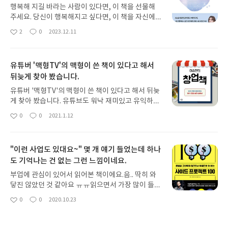
행복해 지길 바라는 사람이 있다면, 이 책을 선물해
주세요. 당신이 행복해지고 싶다면, 이 책을 자신에게
선물해 주시고요. 저는 행복에 관심이 많아서, 그와
2
0
2023.12.11
좋
댓
작
관련된 책을 30권 정도 읽어 봤어요. 그래서 교수님,
아
글
성
박사님들이 제시하는 행복이론에 대해 많이 알고 있
요
일
습니다. 그런데 이 책은 그 어떤 행복이론을 담은 책
유튜버 '맥형TV'의 맥형이 쓴 책이 있다고 해서
보다, 제 마음속에 오래 남을 것 같아요. 매일매일 치
뒤늦게 찾아 봤습니다.
열하게 사는 것만이 삶의 정답이라고 생각하며, 자신
을 돌보지 않았던 스스로를 돌아보는 시간이 되었고
유튜버 '맥형TV'의 맥형이 쓴 책이 있다고 해서 뒤늦
요. 책에서 느껴지는 따스함이 너무 좋았거든요. 오
게 찾아 봤습니다. 유튜브도 워낙 재미있고 유익하게
늘 자기 전에 한번 더 읽고 머리맡에 두고 자야겠어
보고 있어서 기대가 됐던 책이었는데요. 책도 역시 기
0
0
2021.1.12
요. 요즘 날이 추운데 이 책이 있다면, 따뜻하게 잘 수
좋
댓
작
대를 저버리지 않는 유익한 내용이었습니다. 2017년
아
글
성
있을 것 같습니다 ^^ 정말 그 정도로 너무 따뜻했
까지의 맥형의 장사 인생을 생생하게 엿볼 수 있는 책
요
일
고, 마음이 포근해지는 책이었어요.
이에요. 혹시 저처럼 맥형 유튜브 보고 책을 한 번 봐
"이런 사업도 있대요~" 몇 개 얘기 들었는데 하나
볼까 생각하신 분이 있다면 후회 없을 거에요!
도 기억나는 건 없는 그런 느낌이네요.
부업에 관심이 있어서 읽어본 책이에요.음.. 딱히 와
닿진 않았던 것 같아요 ㅠㅠ읽으면서 가장 많이 들었
던 생각이.. "이걸 부업으로 한다고?" 라는 생각이었
0
0
2020.10.23
좋
댓
작
습니다.제가 보기엔, 부업이라기 보다 그냥 각종 사업
아
글
성
에 대한 얘기였던 것 같아요.그렇더라도 좀 깊게 얘기
요
일
가 들어가면 좋을 것 같은데..워낙 짧은 이야기들을