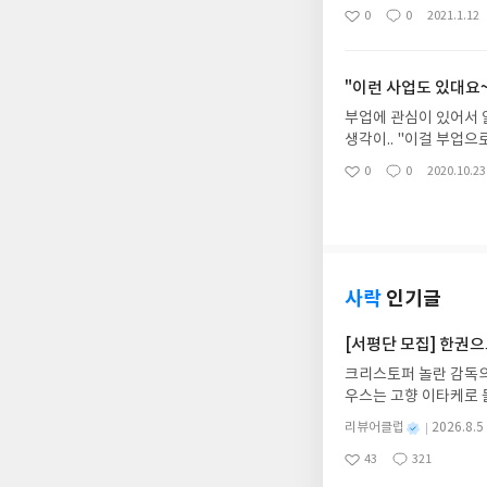
까지의 맥형의 장사 인생을 생생하게 엿볼
0
0
2021.1.12
좋
댓
작
까 생각하신 분이 있다
아
글
성
요
일
"이런 사업도 있대요~
부업에 관심이 있어서 
생각이.. "이걸 부업
대한 얘기였던 것 같아
0
0
2020.10.23
좋
댓
작
놓은 것이다 보니까 더 
아
글
성
나는 건 없는 그런 느낌
요
일
사락
인기글
[서평단 모집] 한권
크리스토퍼 놀란 감독의
우스는 고향 이타케로 
다. 그리스 철학 전공
별
리뷰어클럽
2026.8.5
어내, 고전이 낯선 독자
명
작
43
321
의 대서사시가 가장 읽
좋
댓
작
성
아
글
성
혜원 역출판사이화북스 예스
일