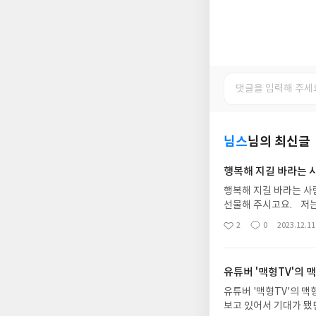
님스
님의 최신글
행복해 지길 바라는 
행복해 지길 바라는 사람이 있다면, 이 
선물해 주시고요. 저는 행복에 관심이 많아서, 그와 관련된 책을 30권 정도 읽어 봤어요. 그래서 교수님,
박사님들이 제시하는 행복이론에 대해 많이
2
0
2023.12.11
좋
댓
작
다, 제 마음속에 오래 남을 것 같아요. 매일매일 치열하게 사는 
아
글
성
돌보지 않았던 스스로를 돌아보는 시간이 되었
요
일
기 전에 한번 더 읽고 머리맡에 두고 자야겠어요. 
유튜버 '맥형TV'의 
같습니다 ^
유튜버 '맥형TV'의 맥형이 쓴 책
보고 있어서 기대가 됐던 책이었는데요. 책도 역시 기대를 저