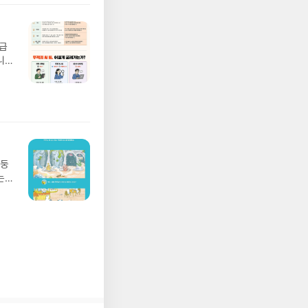
실
요!
 이
월급
 ▶
니
발송됩
20년
 ▶
문을
기간
I가
어클
5명
 ▶
 서
 ※
망둥
로
는
정
져
되거
02
해주
 업
 작성
 :
장합
 확인
도로
연락
누락
(포