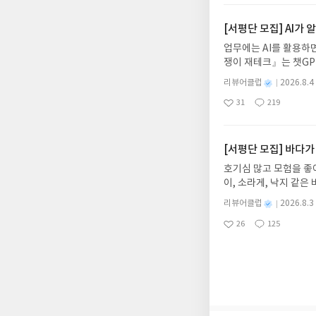
요
일
자 : 2026.08.13
주소/연락처를 업데이트 
[서평단 모집] AI가
먼저 작성한 리뷰를 올려
업무에는 AI를 활용하면
글의 댓글로 신청해주세
쟁이 재테크』는 챗GP
도서/상품 발송- 도서
다. 재무 진단부터 주식
니다.- 주소/연락처에
별
리뷰어클럽
2026.8.4
차 재무 전문가의 맞춤
명
작
리뷰 작성- 도서/상품을
31
219
던지는 사람이 돈을 법
좋
댓
작
성
내 미작성, 불성실한 리
아
글
성
알아서 굴려주는 월급쟁
일
럽은 개인의 감상이 포
요
일
신청기간 : 2026.08.0
주소/연락처 업데이트 :
[서평단 모집] 바다가
평단 신청 방법 : 기
호기심 많고 모험을 좋
신청 전, 꼭 확인해주세요
이, 소라게, 낙지 같
개편되어 별도로 개설하
데, 과연 바다에 무슨
보상의 주소/연락처 (
별
리뷰어클럽
2026.8.3
보세요!바다가 사라졌다
명
작
나 배송에서 누락될 수 
26
125
6.08.03 ~ 2026.
좋
댓
작
성
셔야 합니다. (포스트가
아
글
성
데이트 : 신청 전 상품
일
시 이후 선정에서 제외
요
일
기대평 댓글을 작성해주
니다.
해주세요!- '사락' 개
개설하지 않으셔도 됩니
처 (클릭 시 수정 가
될 수 있습니다(재발송 