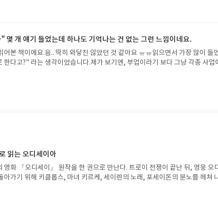
 수 있는 책이에요. 혹시 저처럼 맥형 유튜브 보고 책을 한 번 봐볼
면 후회 없을 거에요!
" 몇 개 얘기 들었는데 하나도 기억나는 건 없는 그런 느낌이네요.
읽어본 책이에요.음.. 딱히 와닿진 않았던 것 같아요 ㅠㅠ읽으면서 가장 많이 들
으로 한다고?" 라는 생각이었습니다.제가 보기엔, 부업이라기 보다 그냥 각종 사업
요.그렇더라도 좀 깊게 얘기가 들어가면 좋을 것 같은데..워낙 짧은 이야기들을 
와닿지 않았던 것 같아요. "이런 사업도 있대요~" 몇 개 얘기 들었는데 하나도 
이네요.
으로 읽는 오디세이아
 영화 『오디세이』 원작을 한 권으로 만난다. 트로이 전쟁이 끝난 뒤, 영웅 오
돌아가기 위해 키클롭스, 마녀 키르케, 세이렌의 노래, 포세이돈의 분노를 헤쳐 
자인 옮긴이가 호메로스의 방대한 24권 서사를 현대적이고 자연스러운 한국어로 
도 이야기의 흐름을 놓치지 않고 끝까지 읽을 수 있다. 3천 년을 이어 온 귀향과
기 편한 번역으로 새롭게 펼쳐진다.한권으로 읽는 오디세이아글쓴이호메로스 저
24 바로가기 닫기모집인원 : 5명신청기간 : 2026.08.05 ~ 2026.08.09