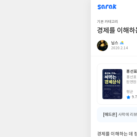
sarak
님스
기본 카테고리
경제를 이해하는
님스
작
2020.2.14
성
일
홍선표
글
홍선표
쓴
원앤원
이
평균
9.7
[애드온]
사락에 리뷰
경제를 이해하는 데 