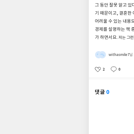
그 동안 잘못 알고 
기 때문이고, 결혼한
어려울 수 있는 내용
경제를 설명하는 책 
가 하면서요.
저는 그런
withasmile7
님
2
0
좋
댓
작
아
글
성
요
일
댓글
0