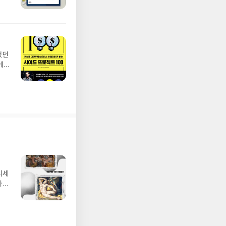
었던
에
모아
기억
디세
나간
풀
 모험
/육
발표일