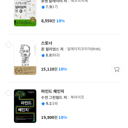
로렌 슬레이터 저
에코의서재
글
평
7.9
(17)
쓴
출
균
이
판
사
8,550
10%
원
가
격
스토너
존 윌리엄스 저
알에이치코리아(RHK)
글
평
8.8
(833)
쓴
출
균
이
판
사
15,120
10%
원
가
격
마인드 체인지
수전 그린필드 저
북라이프
글
평
9.1
(16)
쓴
출
균
이
판
사
19,800
10%
원
가
격