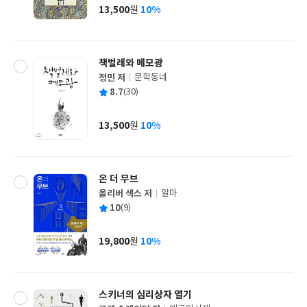
사
13,500
10%
원
가
격
책벌레와 메모광
정민 저
문학동네
글
평
8.7
(30)
쓴
출
균
이
판
사
13,500
10%
원
가
격
온 더 무브
올리버 색스 저
알마
글
평
10
(9)
쓴
출
균
이
판
사
19,800
10%
원
가
격
스키너의 심리상자 열기