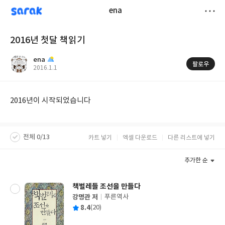
sarak
ena
저
2016년 첫달 책읽기
장
ena
팔로우
작
2016.1.1
성
일
2016년이 시작되었습니다
전체 0/13
카트 넣기
엑셀 다운로드
다른 리스트에 넣기
추가한 순
책벌레들 조선을 만들다
강명관 저
푸른역사
글
평
8.4
(20)
쓴
출
균
이
판