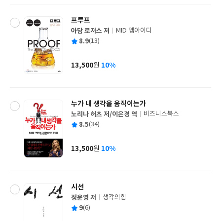
프루프
아담 로저스 저
MID 엠아이디
글
평
8.9
(13)
쓴
출
균
이
판
사
13,500
10%
원
가
격
누가 내 생각을 움직이는가
노리나 허츠 저/이은경 역
비즈니스북스
글
평
8.5
(34)
쓴
출
균
이
판
사
13,500
10%
원
가
격
시선
정운영 저
생각의힘
글
평
9
(6)
쓴
출
균
이
판