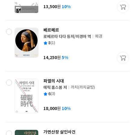
사
13,500
10%
원
가
격
베르메르
로베르타 다다 등저/이경아 역
예경
글
평
8
(1)
쓴
출
균
이
판
사
14,250
5%
원
가
격
파열의 시대
에릭 홉스봄 저
까치(까치글방)
글
평
6
(3)
쓴
출
균
이
판
사
18,000
10%
원
가
격
가면산장 살인사건