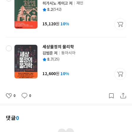
히가시노 게이고 저
재인
글
평
8.2
(542)
쓴
출
균
이
판
사
15,120
10%
원
가
격
세상물정의 물리학
김범준 저
동아시아
글
평
8.7
(25)
쓴
출
균
이
판
사
12,600
10%
원
가
격
0
0
좋
댓
작
아
글
성
요
일
댓글
0