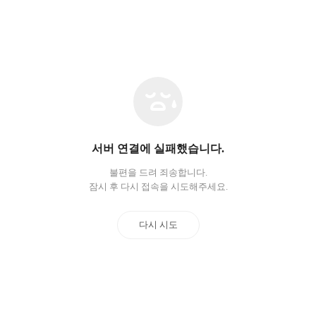
네
트
워
크
오
서버 연결에 실패했습니다.
류
불편을 드려 죄송합니다.
잠시 후 다시 접속을 시도해주세요.
다시 시도