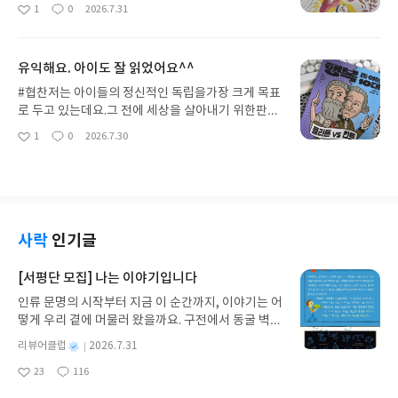
추천 #문지아이들 #복간자유로운 선 놀림에 한 번,화
1
0
2026.7.31
좋
댓
작
요.아이들이 읽을 수밖에 없는무한 똥 구조.똥 이야기
려한 색감에 한 번,담긴 의미에 또 한 번!📚 꾸벅꾸벅
아
글
성
를 싫어하는어린이는 없으니까요. 😊본격 똥 판타지,
사노 요코의 명작 그림책이30년 만에 복간되었다는
요
일
똥 박사와 수상한 자판기 시리즈는술술 읽히는재미
소식을 듣고두 손을 번쩍 들었지 뭐예요.역시나정신
유익해요. 아이도 잘 읽었어요^^
있는 동화입니다.관심을 끄는 상황 설정에캐릭터 같
없이 그림을 감상하며,한편으로는 이야기를 쫓으며,
은 똥 박사의 모습,그리고 공감백배 에피소드들!그
그렇게 흠뻑 빠져들었습니다.표지에 등장하는 왕은
#협찬저는 아이들의 정신적인 독립을가장 크게 목표
안에 자기 존중의 의미까지담아놓아 특별하지요.🌟
꾸벅꾸벅 인사하고왕비는 하늘 높은 줄 모르고콧대
로 두고 있는데요.그 전에 세상을 살아내기 위한판단
▫️▫️▫️▫️✔️화장실 가는 것이 귀찮나요?✔️화장실이 막힐까
를 치켜세우고 있습니다.이것은아빠가 아이와 대화
의 기준과 범위에 대해하나씩 알려줄 필요가 있지요.
1
0
2026.7.30
봐 두렵나요?✔️근사한 똥을 싸고 싶나요?생활 밀착
좋
댓
작
하며들려준 이야기의 한 장면인데요.액자식 구조를
특히 눈에 보이지 않는행복이라는 가치는,알아차리
아
글
성
형 똥 고민이줄줄이 사탕처럼재미있게 엮여 있었어
통해이야기의 의미를다양하게 해석할 수 있는여지를
는 사람에게나 만족감을 주기에무엇보다 먼저 가르
요
일
요. ‼️똥 고민이 있는 아이들 앞에수상한 자판기가 갑
주어 재미를 더했더라고요.아이는 꾸깃꾸깃해진 이
쳐 주고 싶은 것 중하나였어요.철학 쫌 아는 십 대 시
자기 나타나요.홀린 듯 고른 간식을 먹고자신이 원하
야기가간절히 듣고 싶었는데아빠는 꾸벅꾸벅 인사하
리즈의 신간이나왔네요.이번에는플라톤과 칸트의 사
는 대로 변하지요.똥 싸러 가기 귀찮았던 준서는해면
는임금님 이야기를 펼쳐 놓습니다.뭐 이런 말장난이
상으로행복의 다양한 측면을 살펴보고철학적으로 정
사탕을 먹고화장실에 안 가요.대왕 똥을 싸서변기가
다 있을까 싶지만!아이들은 알 수 없는 외계어 한 방
리해 볼 수 있었어요.✔️동물과 인간이 느끼는 행복은
사락
인기글
막히게 했던주은이는 진딧물 젤리를 먹고진딧물 똥
에도깔깔거리며 웃는순수함 그 자체가 아니겠습니
다를까?✔️질서를 지켜야만 행복할까?✔️나를 행복하
처럼작은 젤리 똥을 싸요.쌍둥이 동생의 똥 모양에열
까.기다리던 이야기는 아니었지만끝까지 잠자코 들
게 만드는 일만 하면 잘못일까?✔️선한 행동의 결과가
[서평단 모집] 나는 이야기입니다
등감을 느꼈던 민준이는달팽이 껌을 꿀꺽하고는다양
어주는 아이가사실 제일 귀여웠고요. ㅎㅎ본격적인
나쁘면 어쩌지?등등 행복에 관한 여러 가지 질문들을
한 모양과 색깔의 똥을 싸요.🌟▫️▫️▫️▫️다들 원하는 대로
인류 문명의 시작부터 지금 이 순간까지, 이야기는 어
이야기에귀 기울여 보았어요.옛날 어떤 곳에 살던 임
마주할 수 있었습니다.시현이와 제이가 일상생활 속
되었지만이야기는 여기에서부터속도를 내기 시작합
떻게 우리 곁에 머물러 왔을까요. 구전에서 동굴 벽화
금님은만나는 누구에게나꾸벅꾸벅 인사를 잘했습니
에서행복에 관한 궁금증을 찾아내고상담 선생님과
니다.온몸으로 분비물을 흘리거나,작은 젤리 똥이 뭉
와 점토판을 거쳐 종이와 책으로, 그리고 오늘날 수천
다.심지어 자신이 먹게 될접시 위의 생선에게까지인
함께 철학적으로대화하며 풀어나가는 구성이었습니
별
리뷰어클럽
2026.7.31
쳐 변기를 막고,빨간 딸기 똥을 싸서병원에 가게 생겼
권의 인쇄본으로 이어지는 이야기의 여정을 따라가
사를 했으니 말 다 했지요.임금님의 인사를 받은왕비,
다.만화로 일상 속 에피소드를 밝히고두 아이의 고민
명
작
거든요."이건 아니야!"생각하는 순간에어디선가 똥
23
116
는 그림책입니다. 때로는 즐거움을, 때로는 위로를,
요리사, 신하, 생선 등하나같이 우쭐해져서임금님을
을 대화체로 담아서읽기에 부담이 없었어요.에피소
좋
댓
작
성
박사가 나타나요.과학적인 설명을 곁들여서문제를
아
글
성
때로는 두려움의 대상이 되기도 했던 이야기가 우리
무시하는 태도를 보여요.그럼에도 불구하고겸손한
드를 하나씩 끊어서 읽어도 되니까철학에 한 발짝 다
일