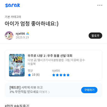
sarak
njel66
저
기본 카테고리
장
아이가 엄청 좋아하네요:)
njel66
팔로우
작
2025.9.19
성
일
우주로 냐왕 2 : 우주 동물 선발 대회
글
다영 글/웰시코기사이클링클럽 그림/지웅배 감수
쓴
아울북
이
평균
njel66
10 (6)
[애드온]
사락에 리뷰 쓰고
구매하기
3% 무한적립 받으세요
더보기
#협찬 #솔직후기