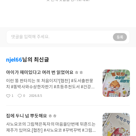
등록
njel66
님의 최신글
아이가 재미있다고 여러 번 읽었어요 ㅎㅎ
이런 똥 판타지는 또 처음이지?[협찬] #도서출판뭉
치 #똥박사와수상한자판기 #초등추천도서 #건강한
생활습관 #재미있는책건강한 생활 습관 기르기에도
1
0
2026.8.5
좋
댓
작
움이 되는 판타지 동화를만났습니다.키득키득 쑥덕
아
글
성
쑥덕말로 하지 못할 똥 고민,여기에 다 모였네요.💩
요
일
똥 박사와 수상한 자판기1. 똥이 도망쳤다!본격 똥 판
집에 두니 넘 뿌듯해요 ㅎㅎ
타지로건강한 몸을 만들고자기존중의 힘을 길러보아
요!🌟▫️▫️▫️▫️똥이 좋아세상의 모든 똥을 모아연구하던
사노요코의 그림책은독자의 마음을단번에 뒤흔드는
똥 박사는어느 날 수상한 자판기에서똥 사탕을 먹고
재주가 있어요.[협찬] #사노요코 #꾸벅꾸벅 #그림책
똥 머리가 되고 마는데...ㅎㅎ환상적입니다.흥미로워