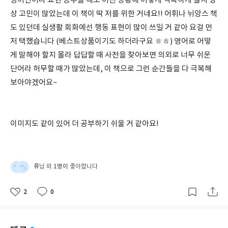
영어단어나 표현 공부를 해도 어떤 상황에 어떻게 적확하게 쓸지 항
상 고민이 많았는데 이 책이 딱 저를 위한 거네요!! 어휘나 뉘앙스 책
도 있던데 실생활 회화에선 행동 표현이 많이 쓰일 거 같아 요걸 먼
저 택했습니다 (베스트상품이기도 하더라구요 ㅎㅎ) 영어로 어떻
게 말해야 할지 몰라 답답할 때 사전을 찾아보면 의외로 너무 쉬운
단어라 허무할 때가 많았는데, 이 책으로 그런 순간들을 다 극복해
보아야겠어요~
이미지도 같이 있어 더 공부하기 쉬울 거 같아요!
류
1명이
님 외
좋아합니다
2
0
좋
댓
작
아
글
성
요
일