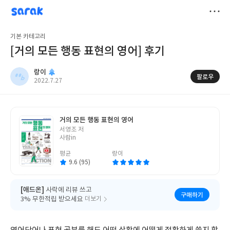
sarak
랑이
저
기본 카테고리
장
[거의 모든 행동 표현의 영어] 후기
랑이
팔로우
작
2022.7.27
성
일
거의 모든 행동 표현의 영어
글
서영조 저
쓴
사람in
이
평균
랑이
9.6 (95)
[애드온]
사락에 리뷰 쓰고
구매하기
3% 무한적립 받으세요
더보기