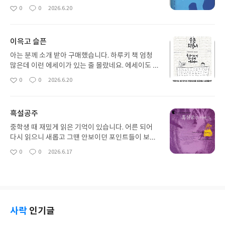
도 많더라고요. 아무것도 모르고 첨 읽었을 땐 무슨
0
0
2026.6.20
좋
댓
작
소설이 이러냐 했지만 작품 여러 개 읽고 재독하면
아
글
성
어떤 느낌일까 궁금해서 구입했습니다.
요
일
이윽고 슬픈
아는 분께 소개 받아 구매했습니다. 하루키 책 엄청
많은데 이런 에세이가 있는 줄 몰랐네요. 에세이도 소
설처럼 술술 잘 읽히는데 또 작가의 어떤 고민이나 삶
0
0
2026.6.20
좋
댓
작
의 무게가 느껴져서 매력적입니다. 소설은 호불호도
아
글
성
있을거같은데 그런분들은 이 에세이 추천.
요
일
흑설공주
중학생 때 재밌게 읽은 기억이 있습니다. 어른 되어
다시 읽으니 새롭고 그땐 안보이던 포인트들이 보이
네요. 여전히 더 전복적으로 더 울림 있게 쓸 수 있었
0
0
2026.6.17
좋
댓
작
겠다 싶은 부분들도 있지만 시도 자체와 퀄리티는 전
아
글
성
반적으로 만족스럽습니다. 안젤라 카터랑 같이봐도
요
일
좋을듯
사락
인기글