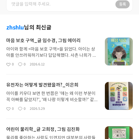
등록
zhshlu
님의 최신글
마음 보호 구역_글 임수경, 그림 에이리
아이와 함께 <마음 보호 구역>을 읽었다. 아이는 상
아를 안쓰러워하기보다 답답해했다. 사촌 나희가 무
례한 말을 하고, 상아를 깎아내리고, 부당한 요구를
0
0
2026.6.12
좋
댓
작
하는데도 왜 계속 참고만 있는지 이해할 수 없다고 했
아
글
성
다.사실 어른의 눈으로 읽어도 상아의 모습은 답답하
요
일
게 느껴진다. 잘못한 것이 없는데도 늘 눈치를 보고,
유전자는 어떻게 발견됐을까?_이은희
자신의 생각을 말하지 못하고, 상대방의 기분을 먼저
살핀다. 하지만 세상에는 상아 같은 아이들이 생각보
아이를 키우다 보면 한 번쯤은 '얘는 왜 이런 부분이
다 많지 않을까? 강한 아이보다 오히려 착한 아이들
꼭 아빠를 닮았지?', '왜 나랑 이렇게 비슷할까?' 같은
이 관계 속에서 더 쉽게 상처받는다고 생각한다. 상대
생각을 하게 된다. 생각해 보면 당연하면서도 꽤 신기
0
0
2026.5.29
좋
댓
작
를 배려하는 마음이 큰 만큼 자신의 마음은 뒤로 미루
한 일이다. 얼굴이나 성격뿐 아니라 체질, 키, 습관까
아
글
성
기 때문이다.아이와 책을 읽으며 이런 이야기를 나누
지 부모에게서 이어진다는 사실은 알지만, 눈으로 보
요
일
었다. 누군가 무리한 요구를 한다면 들어줄 필요가 없
면 신비롭달까. 그 원리가 정확히 무엇인지 아이에게
어린이 물리학_글 고희정, 그림 김진화
다고 말해주며 나 또한 그렇게 살고 있는지 되돌아봤
설명하려 하면 생각보다 쉽지 않은데, 그럴 때 이 책
다. 나를 낮추는 말에 굳이 동조할 필요도 없다고 이
<유전자는 어떻게 발견됐을까?>이 도움이 될 것 같
물리를 좋아하는 사람도 있겠지만 대부분의 사람들