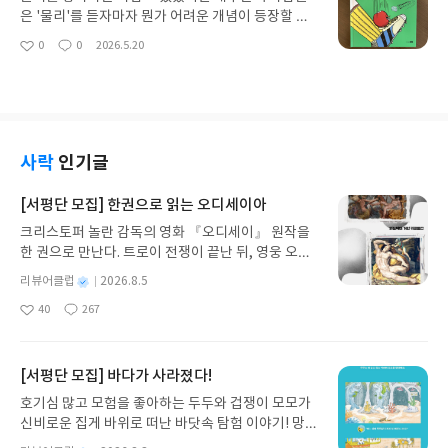
야기했다. 다른 사람이 정한 기준에 맞춰 살기보다 내
다.처음에는 단순히 유전자 개념을 설명하는 어린이
은 '물리'를 듣자마자 뭔가 어려운 개념이 등장할 거
생각과 내 기준을 가지고 살아가는 것이 중요하니 말
과학책 정도로 예상했는데, 인간이 오랜 시간 동안 생
라 예상하게 된다. 힘, 운동, 전기, 에너지 같은 단어
0
0
2026.5.20
이다. 아이는 고개를 끄덕이며 자신이라면 그렇게 하
좋
댓
작
명의 비밀을 이해하기 위해 얼마나 많은 질문을 던지
만 나와도 공식부터 떠올리게 되고, 관련된 여러 공식
아
글
성
지 않았을 것 같다고 했다.그런 점에서 이 책은 단순
고 실패하고 다시 관찰했는지를 따라가는 제시해주
에 문제를 풀어야 하는 과목처럼 느껴지기 때문이다.
요
일
히 착한 친구가 성장하는 이야기는 아닌 것 같다. 상
는 밀도 높은 책이라는 점이 놀라웠다. 과학자들의 발
그런데 <어린이 물리학>은 그 진입 장벽을 꽤 영리하
아가 자신의 목소리를 찾아가는 과정을 보여주는 이
견만 시간에 따라 나열하는 그런 방삭이 아니라, 왜
게 낮춰주는 책이다. 설명 방식이 어렵지 않고 구성도
야기라고 생각한다. 처음의 상아는 남을 실망시키지
그런 연구를 시작하게 되었는지부터 차근차근 연결
시원시원해서 아이들이 부담 없이 책장을 넘길 수 있
않기 위해 자신을 희생하는 아이였다. 하지만 미디어
해 주기 때문에 흐름이 보다 자연스럽게 다가온다.특
다. 책은 '왜 공은 아래로 떨어질까?', '자전거는 왜 앞
사락
인기글
헌터 활동을 하면서 자신을 믿어 주는 친구들을 만나
히 인상 깊었던 건 유전학의 시작을 거창한 실험실이
으로 나아갈까?' 같은 아주 익숙한 질문에서 출발한
고, 자신의 장점도 발견하게 된다. 누군가의 인정이
아니라 아주 오래전 농경 사회의 관찰에서부터 풀어
다. 아이들이 실제 생활 속에서 한 번쯤 궁금해했을
[서평단 모집] 한권으로 읽는 오디세이아
사람을 얼마나 크게 변화시키는지 보여주는 과정이
낸 부분이었다. 사람들은 이미 오래전부터 '콩 심은
만한 장면을 먼저 보여주고 그 안에 숨어 있는 물리
인상적이었고, 같은 맥락에서 나 또한 아이의 장점을
크리스토퍼 놀란 감독의 영화 『오디세이』 원작을
데 콩 난다'는 사실을 경험으로 알고 있었고, 더 좋은
개념을 연결해 설명한다. 그래서 추상적인 용어를 먼
크게 보고 인정해 줘야 아이가 세상에 나가 단단하게
한 권으로 만난다. 트로이 전쟁이 끝난 뒤, 영웅 오디
열매를 얻기 위해 씨앗을 고르고 재배했다. 지금 보면
저 외우게 하지 않는다. 중력, 마찰력, 관성처럼 이름
자신의 주장을 할 수 있는 사람으로 크지 않을까 생각
세우스는 고향 이타케로 돌아가기 위해 키클롭스, 마
너무 당연한 이야기지만 사실 이것이 인간이 유전을
만 들으면 어렵게 느껴지는 개념도 생활 속 예시와 함
별
리뷰어클럽
2026.8.5
했다.특히 마음에 남았던 부분은 상아가 가짜 뉴스 사
녀 키르케, 세이렌의 노래, 포세이돈의 분노를 헤쳐
이해하기 시작한 출발점이었다는 설명이 흥미로웠
께 읽다 보면 자연스럽게 이해된다. 제시되는 개념들
명
작
건을 마주하는 장면이었다. 예전의 상아였다면 억울
40
267
나간다. 그리스 철학 전공자인 옮긴이가 호메로스의
다.멘델의 완두콩 실험 이야기도 단순 암기식 설명이
도 각각 따로 설명되는 게 아니라 연계되어 제시된다.
좋
댓
작
성
해도 참고 넘어갔을지 모른다. 하지만 성장한 상아는
아
글
성
방대한 24권 서사를 현대적이고 자연스러운 한국어
아니라 왜 완두콩을 선택했는지, 어떤 과정을 반복했
힘과 운동을 설명하다가 에너지로 연결되고, 다시 빛
일
요
일
진실을 밝히기 위해 직접 움직인다. 증거를 찾고, 사
로 풀어내, 고전이 낯선 독자도 이야기의 흐름을 놓치
는지를 자세히 보여줘서 훨씬 이해하기 쉬웠다. 학교
과 전기, 우주 이야기까지 이어진다. 보통 초등 과학
실을 확인하고, 친구들과 함께 문제를 해결한다. 누군
지 않고 끝까지 읽을 수 있다. 3천 년을 이어 온 귀향
에서 유전 법칙을 배울 때는 공식처럼 느껴질 수 있는
[서평단 모집] 바다가 사라졌다!
은 단원별로 흩어진 정보처럼 느껴질 때가 많은데 이
가 자신을 대신 지켜 주기를 기다리는 것이 아니라 스
과 모험의 대서사시가 가장 읽기 편한 번역으로 새롭
부분이 이 책에서는 수많은 관찰과 기록 끝에 얻어진
책은 물리학 전체의 흐름을 하나의 구조 안에서 보여
호기심 많고 모험을 좋아하는 두두와 겁쟁이 모모가
스로 자신을 지키기로 선택한 모습이 대견하게 느껴
게 펼쳐진다.한권으로 읽는 오디세이아글쓴이호메로
결과라는 점으로 자연스럽게 전달되는 것 같다. 과학
주려 한다. 덕분에 아이도 과학을 연결된 원리로 이해
신비로운 집게 바위로 떠난 바닷속 탐험 이야기! 망둥
졌다.이 책은 최근 중요성이 커지고 있는 미디어 리터
스 저/육혜원 역출판사이화북스 예스24 바로가기 닫
이란 이미 완성된 답을 외우는 학문이 아니라 끈질긴
하게 된다. 초등 시기에 이런 큰 그림을 경험하는 건
이, 소라게, 낙지 같은 바다 친구들과 신나게 놀던 중