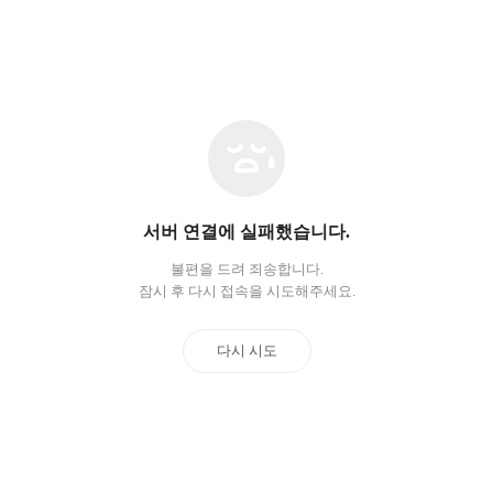
네
트
워
크
오
서버 연결에 실패했습니다.
류
불편을 드려 죄송합니다.
잠시 후 다시 접속을 시도해주세요.
다시 시도