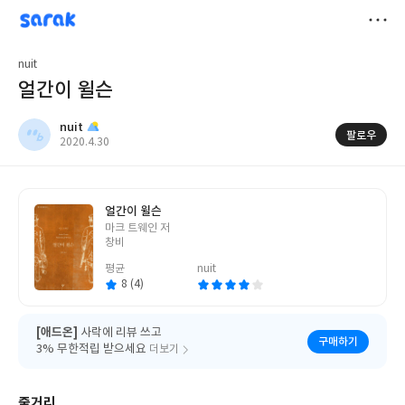
sarak
nuit
저
nuit
장
얼간이 윌슨
nuit
팔로우
작
2020.4.30
성
일
얼간이 윌슨
글
마크 트웨인 저
쓴
창비
이
평균
nuit
8 (4)
[애드온]
사락에 리뷰 쓰고
구매하기
3% 무한적립 받으세요
더보기
줄거리