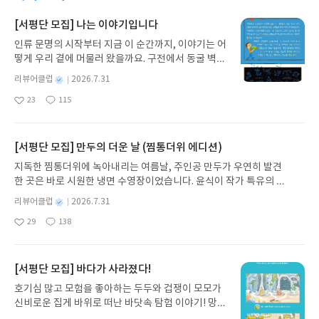
도 뼈아픔도 다 설원인데단풍잎 같은 몇 잎의 차창을
만들어 마치 도라에몽같이 귀엽기까지.. 혹시라도 그
물 속에 쥐의 사체만 쌓인다. 더 멀리 물을 길러 가야
달고밤 열차는 또 어디로 흘러가는지그리웠던 순간
레이스가 지구로 귀환할 가능성이 있을까해서 계속
한다. 어떻게든 살아남아야 한다. 옥수수를 지켜내야
[서평단 모집] 나는 이야기입니다
들을 호명하며 나는한 줌의 눈물을 불빛 속에 던져 주
읽게 된다. 책이 700페이지를 육박함에도 ㅜㅜ
한다. 태양과 먼지와 쥐가 들끓는 소설이다. 엄청난
었다.-----#눈이오면치매 어머니를 모시고 꼬두메로
인류 문명의 시작부터 지금 이 순간까지, 이야기는 어
쥐떼가 반격하며 노인이 모아 둔 옥수수 종자를 훔치
가는 아들괘종시계처럼 정확했던 어머니는 뭔가 하
떻게 우리 곁에 머물러 왔을까요. 구전에서 동굴 벽화
러 왔을 때, 쥐들마저 포기하고 남쪽으로 대거 이동을
나씩 무너진다월남전에서 큰아들을 전사했다는 통보
와 점토판을 거쳐 종이와 책으로, 그리고 오늘날 수천
할 때, 연못을 두고 늑대와 밤새 대치할 때, 이제 개와
별
리뷰어클럽
2026.7.31
를 받는 장면이 찡하다큰아들과 남편이 있는 꼬두메
권의 인쇄본으로 이어지는 이야기의 여정을 따라가
노인 둘 중 하나가 먼저 죽어야 하는 상황까지 왔을
명
작
로 돌아가고 싶은 엄마. 하지만 막상 도착한 꼬두메는
23
115
는 그림책입니다. 때로는 즐거움을, 때로는 위로를,
때, 그리고 사람들이 할아버지를 발견했을 때 과연 이
좋
댓
작
성
사라지고 아파트만 들어서 있다"찬우야. 꼬두메로 가
아
글
성
때로는 두려움의 대상이 되기도 했던 이야기가 우리
렇게까지 극단으로 내몰아야겠냐고 소리치고 싶다.
일
요
일
자이. 더 추워지기 전에 피잉 우리 집으로 돌아가잔
일상에 어떻게 녹아들어 있는지 되짚어보며 이야기
작가가 참 지독하다옥수수 한그루를 키운다고 뭐가
말다"-----#붉은방어느날 출근길에 연행된 교사 오
가 지닌 본질적 가치와 이야기를 누리는 기쁨을 다시
[서평단 모집] 만두의 더운 날 (찜통더위 에디션)
달라질까 싶은 생각에 노인이 제발 그만뒀으면 싶을
기섭. 수배 중이던 이상준을 자기 집에서 지내도록 해
발견하게 합니다.나는 이야기입니다글쓴이댄 야카리
정도다. 열매를 맺은들 그 황무지에서 노인과 같은 고
지독한 찜통더위에 녹아내리는 여름날, 주인공 만두가 우연히 발견
준 혐의다. 붉은 색 페인트로 칠해진 방에서 고문을
노 글/유수현 역출판사소원나무 예스24 바로가기 닫
통을 겪으며 옥수수를 키워낼 사람이 또 있을까하는
한 곳은 바로 시원한 냉면 수영장이었습니다. 윤식이 작가 특유의 유
당한다. 고문 형사 최달식. 6.25때 인민군에 조부모가
기모집인원 : 10명신청기간 : 2026.07.31 ~ 2026.0
회의마저 든다. 그러면서 인간 존재와 생존 앞에 존엄
머러스한 캐릭터와 밝은 색감으로 그려낸 이 국내 창작 그림책은 무
죽임을 당했다. 빨갱이에 대한 분노가 가득하다. 아들
8.04발표일자 : 2026.08.06리뷰 작성기한 : 도서/상
별
리뷰어클럽
2026.7.31
성은 무엇이고, 과연 우리는 무엇을 지키고 무엇을 포
더위에 지친 독자들에게 상상만으로도 더위가 싹 가시는 통쾌한 탈출
이 죽고, 엄마가 치매에 걸린 자기 삶의 비극이 모두
명
작
품 받고 2주 이내 ▶ 주소/연락처 업데이트 : 신청 전
기할지, 희망이란 무엇인가에 대해 고민하게 된다P.
29
138
구를 선사합니다. 소원나무 베스트셀러 시리즈의 세 번째 이야기로,
좋
댓
작
성
빨갱이 탓이라고 생각한다불구속으로 오기섭이 풀려
상품 받으실 주소/연락처를 업데이트 해주세요! (선
62 셴 할아버지는 이 황무하고 인적 없는 산맥에 옥
아
글
성
만두가 풍덩 빠진 차가운 냉면 물결 속에서 짜릿한 여름 해방감을 만
일
났을 때, 오기섭이 이유없이 당한 폭력은 어떻게 해소
정 후 수정 불가)▶ 서평단 신청 방법 : 기대평 댓글을
수수 종자를 파종하는 풍경을 상상했다. 수확한 옥수
요
일
끽하는 모습이 마음속까지 시원하게 파고듭니다.만두의 더운 날 (찜
될 수 있을까폭력 가해자도 적개심과 복수심에 살게
작성해주세요! 먼저 작성한 리뷰를 올려주시면 당첨
수 가운데 한 그릇 정도를 종자로 남겼다가 가뭄이 물
통더위 에디션)글쓴이윤식이 저출판사소원나무 예스24 바로가기 닫
[서평단 모집] 바다가 사라졌다!
하고 주변 사람을 파괴하고 자신을 저주하며 살며 자
확률이 올라갑니다!! ※ 신청 전, 꼭 확인해주세요!-
러가고 비가 내려 세상 밖으로 나갔던 마을 사람들이
기모집인원 : 5명신청기간 : 2026.07.31 ~ 2026.08.04발표일자 : 20
신도 피해자로 만든다고 하지만... 어떤 결말이든 분
'사락' 개설 후, 이 글의 댓글로 신청해주세요.- 기존
호기심 많고 모험을 좋아하는 두두와 겁쟁이 모모가
돌아오면 계절에 계절을 이어가며 옥수수씨를 뿌려
26.08.06리뷰 작성기한 : 도서/상품 받고 2주 이내 ▶ 주소/연락처 업
노가 끓어오를 소설. 분단과 한국전쟁의 문제가 해소
YES블로그는 '사락'으로 개편되어 별도로 개설하지
신비로운 집게 바위로 떠난 바닷속 탐험 이야기! 망둥
이 산맥이 또다시 왕성하게 성장한 옥수수의 푸른 세
데이트 : 신청 전 상품 받으실 주소/연락처를 업데이트 해주세요! (선
되지 않아 1980년대 군부정권까지 영향을 미치는 것
않으셔도 됩니다. ▶ 도서/상품 발송- 도서/상품은 최
이, 소라게, 낙지 같은 바다 친구들과 신나게 놀던 중
계로 변하는 모습을 상상했다. 그렇게 되면 자신이 죽