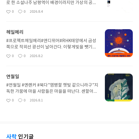
로 한 소설나주 남평역이 배경이라지만 가상의 공간
완행 열차를 기다리는 사람들밤새 눈은 내리고 날은
0
0
2026.8.4
좋
댓
작
춥고 난로옆에 옹기종기 모인 사람들퇴학을 당한 가
아
글
성
난한 학생출소를 해 동료의 어머니를 찾아 왔지만 돌
요
일
아가셨고 돈을 훔쳐 달아난 사람을 찾아왔으나 되려
헤일메리
돈을 보태주고 가는 사람아픈 아버지를 모시고 병원
에 가는 아들보따리 장사를 하는 아줌마시골에서 상
#프로젝트헤일메리#앤디위어#RHK태양에서 금성
경해 술집 여자가 된 춘심이그리고 미친여자"흐유,
쪽으로 적외선 광선이 날아간다. 이렇게빛을 뺏기면
산다는 게 대체 뭣이간디"고단하지만 기차가 오기를
지구에는 빙하기가 찾아오고 인류는 식량 부족으로
0
0
2026.8.2
좋
댓
작
기다리는 사람들-----사평역에서 - 곽재구막차는 좀
사망하게 된다. 인류는 금성에 보낸 탐사선을 통해 외
아
글
성
처럼 오지 않았다.대합실 밖에는 밤새 송이눈이 쌓이
계 미생물 아스트로파지가 태양빛을 흡수하여 축적
요
일
고흰 보라 수수꽃 눈 시린 유리창마다톱밥 난로가 지
했다가 그것을 추진체로 다시 금성으로 돌아간다는
연월일
펴지고 있었다.그믐처럼 몇은 졸고몇은 감기에 쿨럭
걸 알았다. 그런데 유일하게 11.9광년 떨어진 타우세
이고그리웠던 순간들을 생각하며 나는한 줌의 톱밥
티만이 밝기의 변화가 없었다. 인류는 그곳에 아스트
#연월일 #옌롄커 #북다"염병할 햇빛 같으니라구"지
을 불빛 속에 던져 주었다내면 깊숙이 할 말들은 가득
로파지의 번식을 방해하는 뭔가가 있을 것이라 보고
독한 가뭄에 마을 사람들은 마을을 떠난다. 셴할아버
해도청색의 손바닥을 불빛 속에 적셔 두고모두들 아
우주선을 보낸다. 우주선의 엔진은 대량 생산한 아스
지와 눈먼 개만 남는다. 할아버지는 하나 남은 옥수수
0
0
2026.8.1
무 말도 하지 않았다.산다는 것이 때론 술에 취한 듯
좋
댓
작
트로파지! 문제는 우주선을 다시 지구로 귀환시키기
한그루를 지키기로 한다. 가뭄이 끝나고 비가 내리고
아
글
성
한 두름의 굴비 한 광주리의 사과를만지작거리며 귀
에는 아스트로파지가 모자르다는 것. 주인공 그레이
떠났던 마을 사람들이 다시 돌아오길 바라며 해와 싸
요
일
향하는 기분으로침묵해야 한다는 것을모두들 알고
스는 기억 상실과 함께 우주선 안에서 혼수상태에서
운다. 먹을 것이 떨어진다. 마을 사람들의 집을 턴다.
있었다.오래 앓은 기침 소리와쓴 약 같은 입술 담배
깨어난다.우주에 홀로 남겨진 부분은 영화 "마션"이
먼지밖에 나오지 않는다. 마을 사람들이 심었지만 싹
연기 속에서싸륵싸륵 눈꽃은 쌓이고그래 지금은 모
떠오르고, 그레이스와 외계인 로키의 대화는 캐스트
을 틔우지 못한 옥수수 종자를 파서 먹는다. 그마저도
두들눈꽃의 화음에 귀를 적신다.자정 넘으면 낯설음
어웨이의 윌슨과의 대화 같다. 로키는 모든 것을 뚝딱
쥐들과 경쟁하여 다퉈야 한다. 우물물도 말라간다. 우
사락
인기글