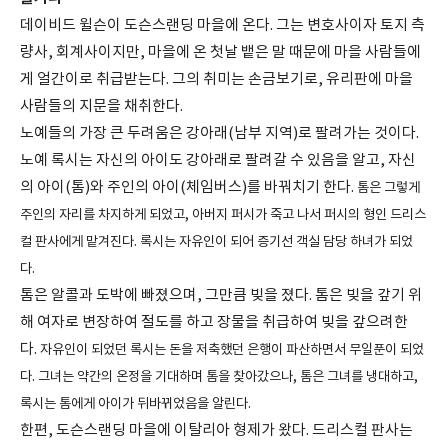
데이비드 윌슨이 도슨스랜딩 마을에 온다. 그는 변호사이자 토지 측
량사, 회계사이지만, 마을에 온 첫날 뱉은 말 때문에 마을 사람들에
게 얼간이로 취급받는다. 그의 취미는 손금보기로, 유리판에 마을
사람들의 지문을 채취한다.
노예들의 가장 큰 두려움은 강아래(남부 지역)로 팔려가는 것이다.
노예 록시는 자신의 아이도 강아래로 팔려갈 수 있음을 알고, 자신
의 아이(톰)와 주인의 아이(체임버스)를 바꿔치기 한다.
톰은 그렇게
주인의 자리를 차지하게 되었고, 아버지 퍼시가 죽고 나서 퍼시의 형인 드리스
컬 판사에게 맡겨진다. 록시는 자유인이 되어 증기선 객실 담당 하녀가 되었
다.
톰은 알콜과 도박에 빠졌으며, 그만큼 빚을 졌다. 톰은 빚을 갚기 위
해 여자로 변장하여 절도를 하고 장물을 취급하여 빚을 갚으려한
다.
자유인이 되었던 록시는 돈을 저축했던 은행이 파산하면서 무일푼이 되었
다. 그녀는 약간의 온정을 기대하며 톰을 찾아갔으나, 톰은 그녀를 냉대하고,
록시는 톰에게 아이가 뒤바뀌었음을 알린다.
한편, 도슨스랜딩 마을에 이탈리아 형제가 왔다. 드리스컬 판사는