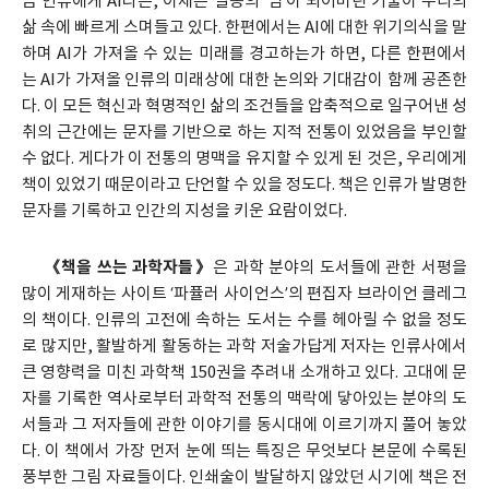
금 인류에게 AI라는, 이제는 일종의 ‘밈’이 되어버린 기술이 우리의
삶 속에 빠르게 스며들고 있다. 한편에서는 AI에 대한 위기의식을 말
하며 AI가 가져올 수 있는 미래를 경고하는가 하면, 다른 한편에서
는 AI가 가져올 인류의 미래상에 대한 논의와 기대감이 함께 공존한
다. 이 모든 혁신과 혁명적인 삶의 조건들을 압축적으로 일구어낸 성
취의 근간에는 문자를 기반으로 하는 지적 전통이 있었음을 부인할
수 없다. 게다가 이 전통의 명맥을 유지할 수 있게 된 것은, 우리에게
책이 있었기 때문이라고 단언할 수 있을 정도다. 책은 인류가 발명한
문자를 기록하고 인간의 지성을 키운 요람이었다.
《책을 쓰는 과학자들》
은 과학 분야의 도서들에 관한 서평을
많이 게재하는 사이트 ‘파퓰러 사이언스’의 편집자 브라이언 클레그
의 책이다. 인류의 고전에 속하는 도서는 수를 헤아릴 수 없을 정도
로 많지만, 활발하게 활동하는 과학 저술가답게 저자는 인류사에서
큰 영향력을 미친 과학책 150권을 추려내 소개하고 있다. 고대에 문
자를 기록한 역사로부터 과학적 전통의 맥락에 닿아있는 분야의 도
서들과 그 저자들에 관한 이야기를 동시대에 이르기까지 풀어 놓았
다. 이 책에서 가장 먼저 눈에 띄는 특징은 무엇보다 본문에 수록된
풍부한 그림 자료들이다. 인쇄술이 발달하지 않았던 시기에 책은 전