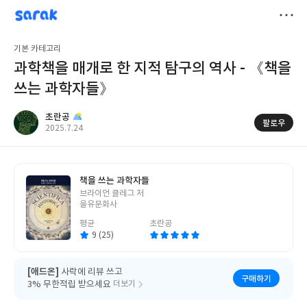
sarak
초란공
저
기본 카테고리
장
과학책을 매개로 한 지적 탐구의 역사 - 《책을
쓰는 과학자들》
초란공
팔로우
작
2025.7.24
성
일
책을 쓰는 과학자들
글
브라이언 클레그 저
쓴
을유문화사
이
평균
초란공
9 (25)
[애드온]
사락에 리뷰 쓰고
구매하기
3% 무한적립 받으세요
더보기