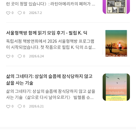
런 곳이 정말 있습니다》: 라틴아메리카의 폐허가 된
유토피아를 찾아서 페데리코 구스만 루비오 지음조
0
0
2026.7.2
좋
댓
작
구호·남진희 옮김 [알렙] (2026)시간을 살아남아 이
아
글
성
제는 고전이 된 《유토피아》는 15-16세기 르네상
요
일
스 시기의 작가 토머스 모어의 작품이다. 그의 글을
서울형책방 함께 읽기 모임 후기 - 필립 K. 딕
읽지는 않아도 이 작품은 텍스트로서, 문학으로서 50
0여 년이 지난 지금까지도 기억되는 유산으로 남아
독립서점 책방연희에서 2026 서울형책방 프로그램
있다. 법조계에서 큰 성공을 거두었으며 청빈하고 공
이 시작되었습니다. 첫 작품으로 필립 K. 딕의 소설
정한 재판관으로도 존경을 받았던 모어는, 헨리 8세
《안드로이드는 전기양의 꿈을 꾸는가?》를 함께 읽
0
0
2026.6.24
좋
댓
작
의 권위에 맞서 옳지 않다고 믿었던 가치에 반대하고
었습니다. 이 소설은 유명한 영화 <블레이드 러너>(1
아
글
성
비판하다 결국 참수되고 말았던 비운의 인물이다. 토
982), <블레이드 러너 2049>(2021)의 원작 소설이
요
일
머스 모어의 ‘억울한’ 죽음이 영향력을 발휘했던 것일
기도 합니다. 이야기 거리가 풍성할 수 있지만 워낙
삶의 그네타기: 상실의 슬픔에 잠식당하지 않고
까. 한때 라틴아메리카에 건설되었던 유토피아를 찾
널리 알려진 나머지, 어떤 이야기를 나눌지 고민이 되
아 떠난 한 문학 교수의 여행기에는 과거 유토피아 건
삶을 사는 기술
었습니다. 마침 비가 제법 오던 주말 아침이어서 아무
설을 시도했고 결국 우울한 결말을 남기고 폐허가 되
도 나타나지 않으면 어쩌나 싶었는데요, 빗길을 뚫고
삶의 그네타기: 상실의 슬픔에 잠식당하지 않고 삶을
어버린 장소들이 즐비하다. 《네, 그런 곳이 정말 있
멀리 제주에서 온 분도 계셔서 반갑고 감사했습니다.
사는 기술《삶으로 다시 날아오르기》 빌헬름 슈미
습니다》의 저자 페데리코 구스만 루비오는 멕시코
모임 2시간 동안 길게 느끼지 않고 재미있으셨는지
트 지음강민경 옮김 [피카] (2026) 사람이 태어난 이
0
0
2026.6.21
출생의 문학가이자 대학에서 문학을 가르치는 교수·
모르겠네요. 이번 읽기는 작품을 전반적으로 이해하
좋
댓
작
상 피해갈 수 없는 진실이 하나 있다면 우리의 삶이
아
글
성
학자이기도 하다. 또 단편소설과 연대기, 아동 및 청
고자 한 건 아니었습니다. 그보다는 ‘인간성이란 무엇
유한하다는 것이다. 살다보면 함께 시간을 겪어온 가
요
일
소년 문학을 집필한 작가이기도 하다. 저자가 한때 라
인가?’라는 주제에 초점을 맞추었습니다. 느슨하고
족 구성원의 상실을 겪을 수밖에 없다는 말이다. 부
틴아메리카에 세워졌으나 지금은 대부분 폐허의 흔
불완전한 읽기 모임이었죠. 그럼에도 소설의 배경과
모, 배우자나 자녀, 혹은 반려동물의 죽음을 지켜보
적만 남은 장소를 찾아 떠난 이유는 무엇이었을까?
작가에 대해 먼저 알아보고, 이어서 보이트-캄프 검
는 남은 이들의 슬픔은 시간이 해결해주는 것이 아니