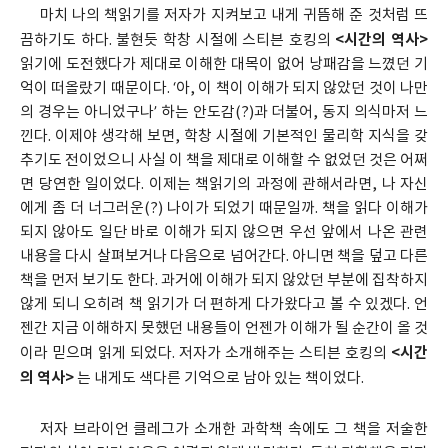
마치 나의 책읽기를 저자가 지켜보고 내게 귀뜸해 준 것처럼 뜨
<시간의 역사>
끔하기도 하다. 불현듯 학창 시절에 스티븐 호킹의
읽기에 도전했다가 제대로 이해한 대목이 없어 낭패감을 느꼈던 기
억이 떠올랐기 때문이다. ‘아, 이 책이 이해가 되지 않았던 것이 나만
의 경우는 아니었구나’ 하는 안도감(?)과 더불어, 동지 의식마저 느
낀다. 이제야 생각해 보면, 학창 시절에 기본적인 물리학 지식을 갖
추기도 전이었으니 사실 이 책을 제대로 이해할 수 없었던 것은 어쩌
면 당연한 일이었다. 이제는 책읽기의 과정에 관해서라면, 나 자신
에게 좀 더 너그러운(?) 나이가 되었기 때문일까. 책을 읽다 이해가
되지 않아도 일단 바로 이해가 되지 않으면 우선 앞에서 나온 관련
내용을 다시 살펴보거나 다음으로 넘어간다. 아니면 책을 덮고 다른
책을 먼저 보기도 한다. 과거에 이해가 되지 않았던 부분에 집착하지
않게 되니 오히려 책 읽기가 더 편하게 다가왔다고 볼 수 있겠다. 언
젠간 지금 이해하지 못했던 내용들이 언젠가 이해가 될 순간이 올 것
<시간
이라 믿으며 읽게 되었다. 저자가 소개해주는 스티븐 호킹의
의 역사>
는 내게도 색다른 기억으로 남아 있는 책이었다.
저자 브라이언 클레그가 소개한 과학책 속에도 그 책을 저술한