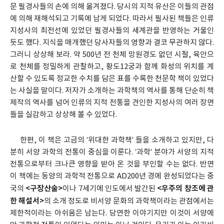
문 필경사들의 손에 의해 옮겨졌다. 당시의 지적 유산은 이들의 관점
에 의해 재해석되고 기록에 남게 되었다. 따라서 필사된 책들은 인류
지성사의 최전선에 있었던 필경사들의 세계관을 반영하는 거울인
듯도 했다. 지식을 매개했던 당사자들의 영향과 결코 무관하지 않다.
그러니 상상해 보라. 약 500년 전 천체 망원경도 없던 시절, 육안으
로 천체를 정밀하게 관찰하고, 황도12궁과 함께 화성의 위치를 계
산할 수 있도록 정교한 수치를 담은 표를 수록한 천문학 책이 있었다
는 사실을 말이다. 저자가 소개하는 과학책의 역사를 통해 단순히 책
제작의 역사를 넘어 인류의 지적 전통을 견인한 지성사의 여러 장면
들을 실감하고 상상해 볼 수 있었다.
한편, 이 책은 고금의 ‘위대한 과학책’ 들을 소개하고 있지만, 다
분히 서양 과학의 전통이 중심을 이룬다. ‘과학’ 분야가 서양의 지적
전통으로부터 크나큰 영향을 받아 온 것을 부인할 수는 없다. 반면
이 책에는 동양의 과학적 전통으로 AD200년 경에 완성되었다는 중
<구장산술>
<우주의 창조에 관
국의
이나 7세기에 인도에서 발간된
한 해설서>
의 소개 정도로 비서양 문화의 과학책이라는 관점에서는
제한적이라는 아쉬움은 남는다. 당연한 이야기지만 이것이 서양에