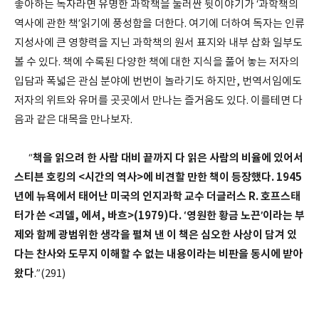
좋아하는 독자라면 유명한 과학책을 둘러싼 뒷이야기가 ‘과학책의
역사에 관한 책’읽기에 풍성함을 더한다. 여기에 더하여 독자는 인류
지성사에 큰 영향력을 지닌 과학책의 원서 표지와 내부 삽화 일부도
볼 수 있다. 책에 수록된 다양한 책에 대한 지식을 풀어 놓는 저자의
입담과 폭넓은 관심 분야에 번번이 놀라기도 하지만, 번역서임에도
저자의 위트와 유머를 곳곳에서 만나는 즐거움도 있다. 이를테면 다
음과 같은 대목을 만나보자.
책을 읽으려 한 사람 대비 끝까지 다 읽은 사람의 비율에 있어서
“
스티븐 호킹의 <시간의 역사>에 비견할 만한 책이 등장했다. 1945
년에 뉴욕에서 태어난 미국의 인지과학 교수 더글러스 R. 호프스태
터가 쓴 <괴델, 에셔, 바흐>(1979)다. ‘영원한 황금 노끈’이라는 부
제와 함께 광범위한 생각을 펼쳐 낸 이 책은 심오한 사상이 담겨 있
다는 찬사와 도무지 이해할 수 없는 내용이라는 비판을 동시에 받아
왔다
.”(291)