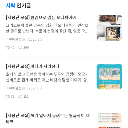
문학에 대한 애정을 지니고 문학을 연구하며 또 스스
사 장면을 함께 살펴보았습니다. 이 검사는 안드로이
라 생각한다. 적어도 내게는 죽음을 통한 상실감을 시
사락
인기글
로 문학을 수행하는 사람으로서, 그에게 유토피아란
드(합성 세포이지만 인간처럼 만든 유기체)가 감정
간이 해결해주지는 않았다. 이러한 상실감과 슬픔이
‘하나의 텍스트’이자 ‘문학’이었던 까닭이다. 그는 ‘유
이입(공감) 능력이 떨어지는 특징을 이용하여 만들어
내게는 시간이 지나도 결코 익숙해지지 않는 것들이
[서평단 모집] 한권으로 읽는 오디세이아
토피아’라는 문학의 힘에 깊이 매료되었던 사람이었
졌구요. 안드로이드를 ‘은퇴’시키는 현상금 사냥꾼 릭
다. 이제는 시간이 해결해주겠지, 라는 기대를 더 이
을 것 같다. “유토피아는 문학을 현실로, 또 현신을 문
데카드가 안드로이드를 찾아내는 데 쓰던 테스트였
크리스토퍼 놀란 감독의 영화 『오디세이』 원작을
상 하지 않게 되었다는 말이다. 어쩌면 슬픔을 기억하
학으로 바꾸려는 시도”(182)임을 이미 간파했던 사
죠. 이 장면에서 우리가 주목한 인물은 특수인(speci
한 권으로 만난다. 트로이 전쟁이 끝난 뒤, 영웅 오디
는 빈도가 조금은 줄었을지는 모르겠으나, 문득 올라
람이니 말이다. 이 책의 글은 여행기이면서 일종의 연
als) J.R. 이지도어였습니다. 그는 방사능 낙진으로
세우스는 고향 이타케로 돌아가기 위해 키클롭스, 마
오는 슬픔의 강도는 시간이 지나도 약해지는 것이 아
별
리뷰어클럽
2026.8.5
대기이다. 다만 저자는 ‘유목민적인 에세이를 쓰고 싶
인한 부작용에 지능도 떨어지는 인간, 인류 대부분이
녀 키르케, 세이렌의 노래, 포세이돈의 분노를 헤쳐
닌 것만 같다. 어쩌면 사람마다 슬픔을 느끼는 방식이
명
작
다’(149)는 바람을 내비치는데, 그저 떠돌기 위해 여
40
266
화성으로 이주할 때 배제된 존재였죠. 문제는 그가 보
나간다. 그리스 철학 전공자인 옮긴이가 호메로스의
나 양상은 다를 것이다. 어떤 사람은 상실감과 슬픔이
좋
댓
작
성
행한다고 말한다. 그가 여행을 하는 이유는 일종의
이트-캄프 테스트를 통과하지 못한다면, 그가 사회로
아
글
성
방대한 24권 서사를 현대적이고 자연스러운 한국어
너무나 큰 나머지 여기에 잠식되어 다시 이전과 같은
일
요
일
‘경계를 흐리게 하고, 의심하기 위해’서라고 말한다.
부터 배제되고 차별받는 것이 정당한가, 하는 점입니
로 풀어내, 고전이 낯선 독자도 이야기의 흐름을 놓치
일상으로 복귀가 어려울 지경인 사람도 많은 것 같다.
내게 그의 여행은 우리에게 대상에 대한 명료한 판단
다. 혹시나 데가드가 이지도어를 안드로이드로 판정
지 않고 끝까지 읽을 수 있다. 3천 년을 이어 온 귀향
[서평단 모집] 바다가 사라졌다!
아니 사실, 사라진 대상의 빈자리가 느껴지는 한, 결
과 구분으로부터 거리두기를 하도록 하는 역할을 한
했다면, 이지도어는 ‘은퇴(사살)’ 당할 수도 있지 않을
과 모험의 대서사시가 가장 읽기 편한 번역으로 새롭
코 예전 같을 수는 없는 셈이다. 《삶으로 다시 날아
호기심 많고 모험을 좋아하는 두두와 겁쟁이 모모가
다고 이해되었다. 책 밖으로 나와 모호하고 복잡한 현
까요? 반대로 공감능력이 월등히 개선된 안드로이드
게 펼쳐진다.한권으로 읽는 오디세이아글쓴이호메로
오르기》의 저자 빌헬름 슈미트는 독일의 철학자다.
신비로운 집게 바위로 떠난 바닷속 탐험 이야기! 망둥
실을 받아들이고, 단지 새로운 앎을 채우는 과정이 아
가 이 테스트를 거뜬히 통과한다면, 우리는 이들을 인
스 저/육혜원 역출판사이화북스 예스24 바로가기 닫
이 책을 쓰게 된 것은 평생을 함께 했던 아내가 어느
이, 소라게, 낙지 같은 바다 친구들과 신나게 놀던 중
니라 나의 무지가 더욱 드러나는 계기로서의 여행 말
간성을 지닌 존재로 판단할 수 있을까요? 이런 관점
기모집인원 : 5명신청기간 : 2026.08.05 ~ 2026.08.
별
리뷰어클럽
2026.8.3
날 식도암 판정을 받고 먼저 떠났기 때문이다. 이 책
갑자기 거대해진 집게 바위의 비밀을 마주하게 되는
이다. 그런 까닭에 저자는 “모든 여행이 거대한 오해
에서 이번에 저는 이지도어에 주목해보고자 했습니
명
작
09발표일자 : 2026.08.13리뷰 작성기한 : 도서/상품
은 저자가 아내의 마지막 까지 곁을 지키고 이후의 삶
26
122
데, 과연 바다에 무슨 일이 벌어진 걸까요? 상상력을
의 과정”(277)이라고 하지 않았겠는가. 여행자라면
좋
댓
작
성
다. 지능이 떨어진다는 낙인도 모자라, 낙진이 세상을
받고 2주 이내 ▶ 주소/연락처 업데이트 : 신청 전 상
을 살아가는 과정을 ‘그네타기’로 풀어낸 책이다. 이
아
글
성
자극하는 환상적인 해양 모험 동화 속으로 풍덩 빠져
일
여행한 장소에 대한 앎이 더욱 빈곤하게 느껴졌을 법
덮고 있던 지구에서 결혼과 자녀를 낳는 것도 금지된
품 받으실 주소/연락처를 업데이트 해주세요! (선정
책은 저자의 직접적인 삶을 통과하는 과정에서 태어
요
일
보세요!바다가 사라졌다!글쓴이서휘 글출판사풀
하다. 그의 말처럼 여행에서 기록자는 늘 실패하기 때
인물말입니다. 그는 특수인이라는 미명(?) 하에 실제
후 수정 불가)▶ 서평단 신청 방법 : 기대평 댓글을 작
난 것이기에 어려운 이론을 이야기하지 않는다. 오히
빛 예스24 바로가기 닫기모집인원 : 20명신청기간 :
[서평단 모집] AI가 알아서 굴려주는 월급쟁이 재
문이다. 저자에게 여향자란, 결국 여행에서 ‘무지의
로는 ‘치킨헤드’라 불리며 차별당하고 타자화되어버
성해주세요! 먼저 작성한 리뷰를 올려주시면 당첨확
려 내게는 ‘상실감과 슬픔에 잠식되지 않도록 스스로
2026.08.03 ~ 2026.08.07발표일자 : 2026.08.13리
지’에 도달하는 사람이다. 폐허가 유토피아에서 발견
테크
린 존재였죠. 심지어 안드로이드들은 현상금 사냥꾼
률이 올라갑니다!! ※ 신청 전, 꼭 확인해주세요!- '사
를 삶이라는 그네에 태우는 자신의 모습을 기록한 글
뷰 작성기한 : 도서/상품 받고 2주 이내 ▶ 주소/연락
되는 특징들저자는 과거 한때 유토피아가 시도되었