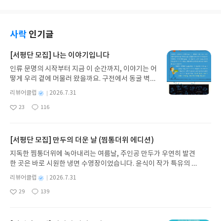
요
사락
인기글
[서평단 모집] 나는 이야기입니다
인류 문명의 시작부터 지금 이 순간까지, 이야기는 어
떻게 우리 곁에 머물러 왔을까요. 구전에서 동굴 벽화
와 점토판을 거쳐 종이와 책으로, 그리고 오늘날 수천
별
리뷰어클럽
2026.7.31
권의 인쇄본으로 이어지는 이야기의 여정을 따라가
명
작
23
116
는 그림책입니다. 때로는 즐거움을, 때로는 위로를,
좋
댓
작
성
아
글
성
때로는 두려움의 대상이 되기도 했던 이야기가 우리
일
요
일
일상에 어떻게 녹아들어 있는지 되짚어보며 이야기
가 지닌 본질적 가치와 이야기를 누리는 기쁨을 다시
[서평단 모집] 만두의 더운 날 (찜통더위 에디션)
발견하게 합니다.나는 이야기입니다글쓴이댄 야카리
지독한 찜통더위에 녹아내리는 여름날, 주인공 만두가 우연히 발견
노 글/유수현 역출판사소원나무 예스24 바로가기 닫
한 곳은 바로 시원한 냉면 수영장이었습니다. 윤식이 작가 특유의 유
기모집인원 : 10명신청기간 : 2026.07.31 ~ 2026.0
머러스한 캐릭터와 밝은 색감으로 그려낸 이 국내 창작 그림책은 무
8.04발표일자 : 2026.08.06리뷰 작성기한 : 도서/상
별
리뷰어클럽
2026.7.31
더위에 지친 독자들에게 상상만으로도 더위가 싹 가시는 통쾌한 탈출
명
작
품 받고 2주 이내 ▶ 주소/연락처 업데이트 : 신청 전
29
139
구를 선사합니다. 소원나무 베스트셀러 시리즈의 세 번째 이야기로,
좋
댓
작
성
상품 받으실 주소/연락처를 업데이트 해주세요! (선
아
글
성
만두가 풍덩 빠진 차가운 냉면 물결 속에서 짜릿한 여름 해방감을 만
일
정 후 수정 불가)▶ 서평단 신청 방법 : 기대평 댓글을
요
일
끽하는 모습이 마음속까지 시원하게 파고듭니다.만두의 더운 날 (찜
작성해주세요! 먼저 작성한 리뷰를 올려주시면 당첨