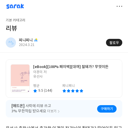
sarak
찌니찌니
저
기본 카테고리
장
리뷰
찌니찌니
팔로우
작
2024.3.21
성
일
[eBook]
[100% 페이백][대여] 잘돼가? 무엇이든
글
이경미 저
쓴
유선사
이
평균
찌니찌니
9.5 (144)
[애드온]
사락에 리뷰 쓰고
구매하기
3% 무한적립 받으세요
더보기