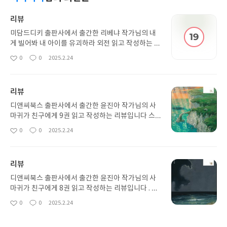
리뷰
미담드디키 출판사에서 출간한 리베냐 작가님의 내
게 빌어봐 내 아이를 유괴하라 외전 읽고 작성하는 리
뷰입니다 스포일러 있을 수 있어요 ! 드디어 기다렸던
0
0
2025.2.24
좋
댓
작
외전 ~ 이프 외전이라 기대감 없이 봤는데 역시 집착
아
글
성
계락남 레온 !! 완전 재밌게 읽었습니다 또 언젠가 외
요
일
전 나오면 좋겠어요
리뷰
디앤씨북스 출판사에서 출간한 윤진아 작가님의 사
마귀가 친구에게 9권 읽고 작성하는 리뷰입니다 스
포일러 있을 수 있습니다 . 티티라 인생도 참 짠하네
0
0
2025.2.24
좋
댓
작
요 ;; 법황에게 휘둘리고 .. 그리고 드디어 안스 기억이
아
글
성
돌아오는데 ! 마지막권까지 기대됩니다
요
일
리뷰
디앤씨북스 출판사에서 출간한 윤진아 작가님의 사
마귀가 친구에게 8권 읽고 작성하는 리뷰입니다 . 티
티라는 교국으로 넘어와서 법황에게 또 협박 당하네
0
0
2025.2.24
좋
댓
작
요 ; 그리고 안스의 일기를 보게 되면서 또 다른 죄책
아
글
성
감이 생기는데... 길지만 재밌어요 !! 9권도 기대되네
요
일