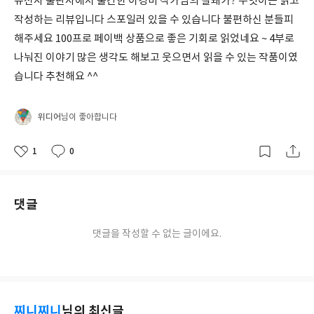
유선사 출판사에서 출간한 이경미 작가님의 잘돼가? 무엇이든 읽고
작성하는 리뷰입니다 스포일러 있을 수 있습니다 불편하신 분들피
해주세요 100프로 페이백 상품으로 좋은 기회로 읽었네요 ~ 4부로
나눠진 이야기 많은 생각도 해보고 웃으면서 읽을 수 있는 작품이였
습니다 추천해요 ^^
위디어
님이 좋아합니다
1
0
좋
댓
작
아
글
성
요
일
댓글
댓글을 작성할 수 없는 글이에요.
찌니찌니
님의 최신글