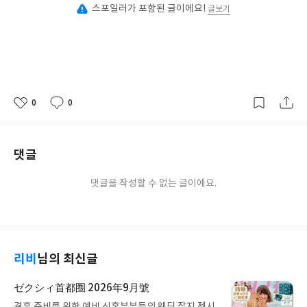
스포일러가 포함된 글이에요!
글보기
0
0
좋
댓
작
아
글
성
요
일
댓글
댓글을 작성할 수 없는 글이에요.
리비
님의 최신글
ゼクシィ首都圈 2026年9月號