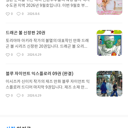
결혼 준비를 위한 예비 신혼부부들의 웨딩 잡지 젝시
수도권 지역 2026년 9월호입니다. 이번 9월호 부록
은 Flora Notis JILL STUART BIG 화장품파우치
0
0
2026.8.6
좋
댓
작
인데 컬러 때문에 호불호가 갈릴 것 같습니다. 사이즈
아
글
성
는 빅 파우치라고 적혀 있지만 미디움 정도이고 기초
요
일
와 색조 바디 용품 등 주로 사용하는 화장품 대부분을
드래곤 볼 신장판 20권
수납하기에는 충분해 보입니다.
토리야마 아키라 작가의 불멸의 대표작인 만화 드래
곤 볼 시리즈 신장판 20권입니다. 드래곤 볼 오리지
널 신장판은 어린 시절의 추억을 간직하고 사는 수많
0
0
2026.6.29
좋
댓
작
은 드래곤 볼 독자들에게 소장의 기쁨을 느끼게 해줍
아
글
성
니다. 드래곤 볼 신장판 20권 에피소드는 지구를 건
요
일
운명의 초결전으로 손오공과 베지터의 혈투가 메인
블루 자이언트 익스플로러 09권 (완결)
스토리입니다.
이시즈카 신이치 작가의 재즈 만화 블루 자이언트 익
스플로러 드디어 마지막 9권입니다. 재즈 소재 만화
인 블루 자이언트 익스플로러는 블루 자이언트 시리
0
0
2026.6.29
좋
댓
작
즈의 3부 격이며 몇년의 텀을 두고 총 4부작이 출간
아
글
성
되었습니다. 블루 자이언트 익스플로러의 주인공 미
요
일
야모토 다이는 중학교 시절에 절친한 친구 콘도 슈헤
이에 의해 재즈의 매력에 눈뜨게 되고 재즈 음악과 색
소폰에 입문을 합니다. 무턱대고 시작을 했지만 악기
를 다루는 방법 조차 몰랐던 소년은 3년 내내 매일 꾸