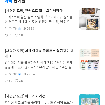
사락
인기글
준히 연습을 하고 재즈의 본고장인 미국으로 향합니
다. 언젠가는 마지막 4부작인 블루자이언트 모멘텀
[서평단 모집] 한권으로 읽는 오디세이아
의 정주행도 시작할 생각입니다.
크리스토퍼 놀란 감독의 영화 『오디세이』 원작을
한 권으로 만난다. 트로이 전쟁이 끝난 뒤, 영웅 오디
세우스는 고향 이타케로 돌아가기 위해 키클롭스, 마
별
리뷰어클럽
2026.8.5
녀 키르케, 세이렌의 노래, 포세이돈의 분노를 헤쳐
명
작
43
319
나간다. 그리스 철학 전공자인 옮긴이가 호메로스의
좋
댓
작
성
아
글
성
방대한 24권 서사를 현대적이고 자연스러운 한국어
일
요
일
로 풀어내, 고전이 낯선 독자도 이야기의 흐름을 놓치
지 않고 끝까지 읽을 수 있다. 3천 년을 이어 온 귀향
[서평단 모집] AI가 알아서 굴려주는 월급쟁이 재
과 모험의 대서사시가 가장 읽기 편한 번역으로 새롭
테크
게 펼쳐진다.한권으로 읽는 오디세이아글쓴이호메로
업무에는 AI를 활용하면서 정작 '내 돈' 관리는 혼자
스 저/육혜원 역출판사이화북스 예스24 바로가기 닫
끙끙대고 있지 않나요? 『AI가 알아서 굴려주는 월급
기모집인원 : 5명신청기간 : 2026.08.05 ~ 2026.08.
쟁이 재테크』는 챗GPT·클로드·제미나이·퍼플렉시
09발표일자 : 2026.08.13리뷰 작성기한 : 도서/상품
별
리뷰어클럽
2026.8.4
티를 나만의 재테크 팀으로 만드는 실전 가이드입니
받고 2주 이내 ▶ 주소/연락처 업데이트 : 신청 전 상
명
작
31
219
다. 재무 진단부터 주식 투자, 부동산, 절세, 자산 관
좋
댓
작
성
품 받으실 주소/연락처를 업데이트 해주세요! (선정
아
글
성
리 자동화 루틴까지, 코딩 없이도 프롬프트 하나로 2
일
후 수정 불가)▶ 서평단 신청 방법 : 기대평 댓글을 작
요
일
0년 차 재무 전문가의 맞춤 조언을 받을 수 있습니다.
성해주세요! 먼저 작성한 리뷰를 올려주시면 당첨확
좋은 정보를 찾는 시대는 끝났습니다. 이제는 좋은 질
[서평단 모집] 바다가 사라졌다!
률이 올라갑니다!! ※ 신청 전, 꼭 확인해주세요!- '사
문을 던지는 사람이 돈을 법니다. 경제적 자유를 앞당
락' 개설 후, 이 글의 댓글로 신청해주세요.- 기존 YE
호기심 많고 모험을 좋아하는 두두와 겁쟁이 모모가
기고 싶은 월급쟁이라면, 이 책이 바로 그 시작입니