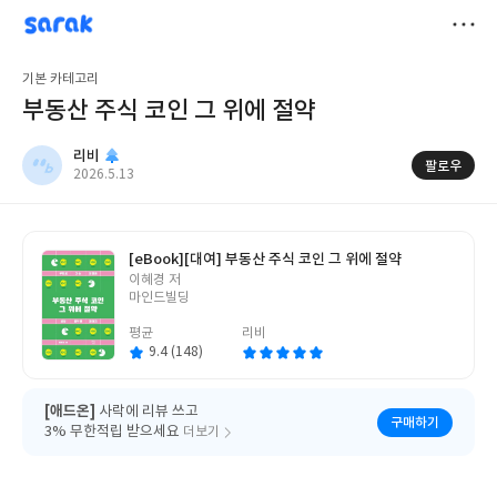
sarak
리비
저
기본 카테고리
장
부동산 주식 코인 그 위에 절약
리비
팔로우
작
2026.5.13
성
일
[eBook]
[대여] 부동산 주식 코인 그 위에 절약
글
이혜경 저
쓴
마인드빌딩
이
평균
리비
9.4 (148)
[애드온]
사락에 리뷰 쓰고
구매하기
3% 무한적립 받으세요
더보기