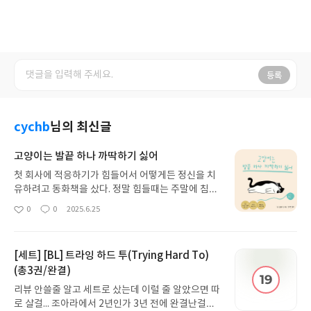
등록
cychb
님의 최신글
고양이는 발끝 하나 까딱하기 싫어
첫 회사에 적응하기가 힘들어서 어떻게든 정신을 치
유하려고 동화책을 샀다. 정말 힘들때는 주말에 침대
에 누워서 폰만 봤다. 무기력해서 뭘 할 수가 없었다.
0
0
2025.6.25
좋
댓
작
그래서 누워서 유튜브만 보고 있었다. 직장인한테 주
아
글
성
말이 얼마나 귀한 시간인데 제대로 즐기지 못하고 시
요
일
간만 허비한거다. 얼마 후면 나는 입사 1주년이 되고,
[세트] [BL] 트라잉 하드 투(Trying Hard To)
일하기는 싫지만 상태는 괜찮다. 바빠지면 또 힘들어
(총3권/완결)
질지도 모르지만. 암튼 그 시절의 내게 조금이나마 위
안이 되고 버틸 수 있는 힘을 준 동화책이다.
리뷰 안쓸줄 알고 세트로 샀는데 이럴 줄 알았으면 따
로 살걸... 조아라에서 2년인가 3년 전에 완결난걸로