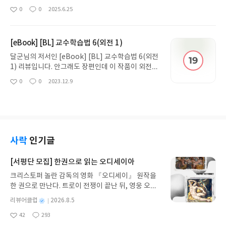
알고있는데 갑자기 이게 보고싶어질 줄이야. 그때 못
0
0
2025.6.25
좋
댓
작
봤던 씬을 이제서야 봤다. 현준이 너무 아저씨같아...
아
글
성
아저씨 나이 맞지만. 그리고 진하게 느껴지는 머글의
요
일
향기. 암튼 그때 조아라에서 글을 무단으로 퍼간다해
[eBook] [BL] 교수학습법 6(외전 1)
서 거기선 연재 중단하고 단행본에 내용 추가해서 나
온것 같은데 재밌게 봤다.
달군님의 저서인 [eBook] [BL] 교수학습법 6(외전
1) 리뷰입니다. 안그래도 장편인데 이 작품이 외전까
지 나왔네요. 안그래도 장편 가뭄인데 잘됐다 싶었습
0
0
2023.12.9
좋
댓
작
니다. 저는 외전이 좋아요. 이미 아는 애들로 쉽고 편
아
글
성
하게 즐길 수 있기 때문에ㅎㅎㅎ 장편 좋지만 솔직히
요
일
읽기까지 엄청난 결심이 필요하기 때문에 외전이 자
주자주 나와줬으면 좋겠어요.
사락
인기글
[서평단 모집] 한권으로 읽는 오디세이아
크리스토퍼 놀란 감독의 영화 『오디세이』 원작을
한 권으로 만난다. 트로이 전쟁이 끝난 뒤, 영웅 오디
세우스는 고향 이타케로 돌아가기 위해 키클롭스, 마
별
리뷰어클럽
2026.8.5
녀 키르케, 세이렌의 노래, 포세이돈의 분노를 헤쳐
명
작
42
293
나간다. 그리스 철학 전공자인 옮긴이가 호메로스의
좋
댓
작
성
아
글
성