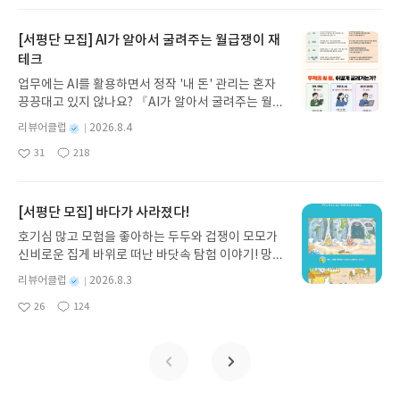
방대한 24권 서사를 현대적이고 자연스러운 한국어
일
요
일
로 풀어내, 고전이 낯선 독자도 이야기의 흐름을 놓치
지 않고 끝까지 읽을 수 있다. 3천 년을 이어 온 귀향
[서평단 모집] AI가 알아서 굴려주는 월급쟁이 재
과 모험의 대서사시가 가장 읽기 편한 번역으로 새롭
테크
게 펼쳐진다.한권으로 읽는 오디세이아글쓴이호메로
업무에는 AI를 활용하면서 정작 '내 돈' 관리는 혼자
스 저/육혜원 역출판사이화북스 예스24 바로가기 닫
끙끙대고 있지 않나요? 『AI가 알아서 굴려주는 월급
기모집인원 : 5명신청기간 : 2026.08.05 ~ 2026.08.
쟁이 재테크』는 챗GPT·클로드·제미나이·퍼플렉시
09발표일자 : 2026.08.13리뷰 작성기한 : 도서/상품
별
리뷰어클럽
2026.8.4
티를 나만의 재테크 팀으로 만드는 실전 가이드입니
받고 2주 이내 ▶ 주소/연락처 업데이트 : 신청 전 상
명
작
31
218
다. 재무 진단부터 주식 투자, 부동산, 절세, 자산 관
좋
댓
작
성
품 받으실 주소/연락처를 업데이트 해주세요! (선정
아
글
성
리 자동화 루틴까지, 코딩 없이도 프롬프트 하나로 2
일
후 수정 불가)▶ 서평단 신청 방법 : 기대평 댓글을 작
요
일
0년 차 재무 전문가의 맞춤 조언을 받을 수 있습니다.
성해주세요! 먼저 작성한 리뷰를 올려주시면 당첨확
좋은 정보를 찾는 시대는 끝났습니다. 이제는 좋은 질
[서평단 모집] 바다가 사라졌다!
률이 올라갑니다!! ※ 신청 전, 꼭 확인해주세요!- '사
문을 던지는 사람이 돈을 법니다. 경제적 자유를 앞당
락' 개설 후, 이 글의 댓글로 신청해주세요.- 기존 YE
호기심 많고 모험을 좋아하는 두두와 겁쟁이 모모가
기고 싶은 월급쟁이라면, 이 책이 바로 그 시작입니
S블로그는 '사락'으로 개편되어 별도로 개설하지 않
신비로운 집게 바위로 떠난 바닷속 탐험 이야기! 망둥
다.AI가 알아서 굴려주는 월급쟁이 재테크글쓴이김
으셔도 됩니다. ▶ 도서/상품 발송- 도서/상품은 최근
이, 소라게, 낙지 같은 바다 친구들과 신나게 놀던 중
태형 저출판사한빛미디어 예스24 바로가기 닫기모
별
리뷰어클럽
2026.8.3
배송지가 아닌 회원정보상의 주소/연락처 (클릭 시
갑자기 거대해진 집게 바위의 비밀을 마주하게 되는
명
작
집인원 : 5명신청기간 : 2026.08.04 ~ 2026.08.08발
수정 가능)로 발송됩니다.- 주소/연락처에 문제가 있
26
124
데, 과연 바다에 무슨 일이 벌어진 걸까요? 상상력을
좋
댓
작
성
표일자 : 2026.08.13리뷰 작성기한 : 도서/상품 받고
을 시 선정에서 제외되거나 배송에서 누락될 수 있습
아
글
성
자극하는 환상적인 해양 모험 동화 속으로 풍덩 빠져
일
2주 이내 ▶ 주소/연락처 업데이트 : 신청 전 상품 받
요
일
니다(재발송 불가). ▶ 리뷰 작성- 도서/상품을 받고
보세요!바다가 사라졌다!글쓴이서휘 글출판사풀
으실 주소/연락처를 업데이트 해주세요! (선정 후 수
2주 이내 리뷰를 작성해주셔야 합니다. (포스트가 아
빛 예스24 바로가기 닫기모집인원 : 20명신청기간 :
정 불가)▶ 서평단 신청 방법 : 기대평 댓글을 작성해
닌 '리뷰'로 작성)- 기간내 미작성, 불성실한 리뷰, 도
2026.08.03 ~ 2026.08.07발표일자 : 2026.08.13리
주세요! 먼저 작성한 리뷰를 올려주시면 당첨확률이
서/상품과 무관한 리뷰 작성 시 이후 선정에서 제외
뷰 작성기한 : 도서/상품 받고 2주 이내 ▶ 주소/연락