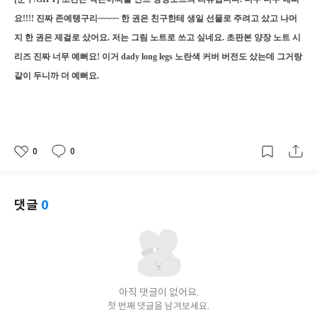
요!!!! 진짜 존예탱구리~~~~~ 한 권은 친구한테 생일 선물로 주려고 샀고 나머
지 한 권은 제걸로 샀어요. 저는 그림 노트로 쓰고 싶네요. 초판본 양장 노트 시
리즈 진짜 너무 예뻐요! 이거 dady long legs 노란색 커버 버전도 샀는데 그거랑
같이 두니까 더 예뻐요.
0
0
좋
댓
작
아
글
성
요
일
댓글
0
아직 댓글이 없어요.
첫 번째 댓글을 남겨보세요.