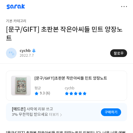
sarak
cychb
저
기본 카테고리
장
[문구/GIFT] 초판본 작은아씨들 민트 양장노
트
cychb
팔로우
작
2022.7.7
성
일
[문구/GIFT]
초판본 작은아씨들 민트 양장노트
글
평균
cychb
쓴
이
9.3 (6)
[애드온]
사락에 리뷰 쓰고
구매하기
3% 무한적립 받으세요
더보기
[문구/GIFT] 초판본 작은아씨들 민트 양장노트의 리뷰입니다. 너무 너무 예뻐