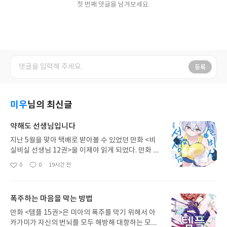
첫 번째 댓글을 남겨보세요.
등록
미우
님의 최신글
약해도 선생님입니다
지난 5월을 맞아 택배로 받아볼 수 있었던 만화 <비
실비실 선생님 12권>을 이제야 읽게 되었다. 만화 12
권에서 읽을 수 있는 이야기는 평소처럼 즐거운 시간
0
0
19시간 전
좋
댓
작
을 보내는 아비쿠라와 히요리, 무쿠바야시 등의 모습
아
글
성
으로 채워져 있었지만, 이야기 마지막 장에서는 졸업
요
일
을 앞둔 쿠구리의 모습을 통해 멋진 선생님의 모습을
폭주하는 마음을 막는 방법
보여주는 히요리의 모습을 볼 수 있었다. 아, 이게 얼
마나 좋던지! 쿠구리 선배가 졸업하게 될 13권에서는
만화 <템플 15권>은 미아의 폭주를 막기 위해서 아
또 어떤 재미있는 이야기가 그려질지 기대된다!
카가미가 자신의 번뇌를 모두 해방해 대항하는 모습