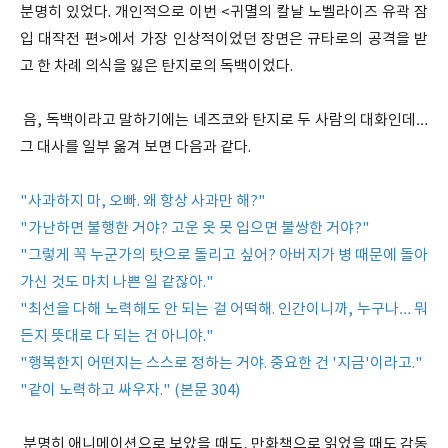
분명히 있었다. 개인적으로 이번 <귀멸의 칼날 노벨라이즈 유곽 잠
입 대작전 편>에서 가장 인상적이었던 장면은 규타로의 공격을 받
고 한 차례 의식을 잃은 탄지로의 독백이었다.
음, 독백이라고 말하기에는 네즈코와 탄지로 두 사람의 대화인데…
그 대사를 일부 옮겨 보면 다음과 같다.
"사과하지 마, 오빠. 왜 항상 사과만 해?"
"가난하면 불행한 거야? 고운 옷 못 입으면 불쌍한 거야?"
"그렇게 꼭 누군가의 탓으로 돌리고 싶어? 아버지가 병 때문에 돌아
가신 것도 마치 나쁜 일 같잖아."
"최선을 다해 노력해도 안 되는 걸 어떡해. 인간이니까, 누구나… 뭐
든지 뜻대로 다 되는 건 아니야."
"행복한지 어떤지는 스스로 정하는 거야. 중요한 건 '지금'이라고."
"같이 노력하고 싸우자." (본문 304)
분명히 애니메이션으로 보았을 때도, 만화책으로 읽었을 때도 감동