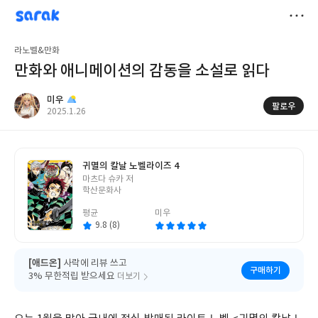
sarak
미우
저
라노벨&만화
장
만화와 애니메이션의 감동을 소설로 읽다
미우
팔로우
작
2025.1.26
성
일
귀멸의 칼날 노벨라이즈 4
글
마츠다 슈카 저
쓴
학산문화사
이
평균
미우
9.8 (8)
[애드온]
사락에 리뷰 쓰고
구매하기
3% 무한적립 받으세요
더보기