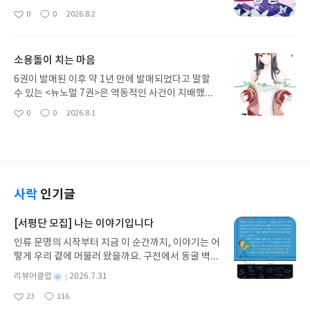
으로 막을 올린다. 이 과정에서 볼 수 있는 여러 장면
0
0
2026.8.2
좋
댓
작
도 정말 웃으면서 페이지를 넘길 수 있었지만, 만화 1
아
글
성
5권은 이야기의 무대를 크리스토프가 소유한 섬의
요
일
별장으로 옮겨서 새로운 장을 맞이하게 된다. 그곳에
소용돌이 치는 마음
서 기다리고 있던 것은 크리스토프 가의 당주이자 미
아의 어머니 테오도라 크리스토프였다. 가히 여왕이
6권이 발매된 이후 약 1년 만에 발매되었다고 말할
라는 이름답게 테오도라는 대단한 인물이었지만, 여
수 있는 <뉴노멀 7권>은 역동적인 사건이 지배했던
기에서 함께 등장한 새로운 인물이 바로 아카가미의
지난 6권과 달리 조금 편안하게 읽어볼 수 있는 이야
0
0
2026.8.1
좋
댓
작
아버지인 아카가미 하루카제다. 테오도라와 과거에
기가 그려졌다. 하지만 방위대나 감염자들과 관련된
아
글
성
인연이 있는 것으로 보이는 그는 아카가미 아케미츠
사건이 없었을 뿐이고, 우리 주인공은 어떻게 보면 그
요
일
에게 여러 가지 노하우를 전수하게 된다. 그 결과 우
이상으로 긴장감이 감도는 사건? 마음을 마주해야 했
리는 다시금 폭주하는 미아와 그 미아를 막기 위한 아
다. 그건 바로 히로인들과 관련된 일이다. 지난 6권까
카가미의 모습을 볼 수 있었다. 과연 이 세기의 대결
지의 일로 하타를 더 좋아하게 되어버린 에리카와 함
은 어떻게 끝나게 될까? 자세한 건 여러분이 직접 만
께 하타의 보여준 의외의 모습에 반한 새로운 히로인
사락
인기글
화를 읽어 보자!
리사까지 더해지면서 하타와 나츠키의 관계는 애매
해졌다. 물론, 하타는 나츠키를 가장 특별하게 여기는
[서평단 모집] 나는 이야기입니다
듯했지만, 나츠키의 마음은 사실 불안할 수밖에 없었
인류 문명의 시작부터 지금 이 순간까지, 이야기는 어
다. 그로 인해서 벌어지는 여러 내적 갈등과 함께 마
떻게 우리 곁에 머물러 왔을까요. 구전에서 동굴 벽화
지막에는 사건이 벌어지면서 만화 7권은 막을 내리
와 점토판을 거쳐 종이와 책으로, 그리고 오늘날 수천
게 된다. 과연 하타와 나츠키의 관계는 어떻게 될까?
별
리뷰어클럽
2026.7.31
권의 인쇄본으로 이어지는 이야기의 여정을 따라가
다음 이야기가 언제 발매될지 알 수 없다는 게 아쉬운
명
작
23
116
는 그림책입니다. 때로는 즐거움을, 때로는 위로를,
점이기는 해도 이야기 자체는 1권부터 계속 재미있
좋
댓
작
성