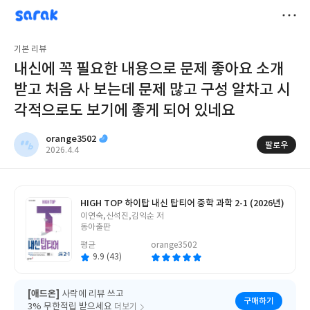
sarak
orange3502
저
기본 리뷰
장
내신에 꼭 필요한 내용으로 문제 좋아요 소개
받고 처음 사 보는데 문제 많고 구성 알차고 시
각적으로도 보기에 좋게 되어 있네요
orange3502
팔로우
작
2026.4.4
성
일
HIGH TOP 하이탑 내신 탑티어 중학 과학 2-1 (2026년)
글
이연숙,신석진,김익순 저
쓴
동아출판
이
평균
orange3502
9.9 (43)
[애드온]
사락에 리뷰 쓰고
구매하기
3% 무한적립 받으세요
더보기