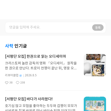
등록
사락
인기글
[서평단 모집] 한권으로 읽는 오디세이아
크리스토퍼 놀란 감독의 영화 『오디세이』 원작을
한 권으로 만난다. 트로이 전쟁이 끝난 뒤, 영웅 오디
세우스는 고향 이타케로 돌아가기 위해 키클롭스, 마
별
리뷰어클럽
2026.8.5
녀 키르케, 세이렌의 노래, 포세이돈의 분노를 헤쳐
명
작
38
238
나간다. 그리스 철학 전공자인 옮긴이가 호메로스의
좋
댓
작
성
아
글
성
방대한 24권 서사를 현대적이고 자연스러운 한국어
일
요
일
로 풀어내, 고전이 낯선 독자도 이야기의 흐름을 놓치
지 않고 끝까지 읽을 수 있다. 3천 년을 이어 온 귀향
[서평단 모집] 바다가 사라졌다!
과 모험의 대서사시가 가장 읽기 편한 번역으로 새롭
호기심 많고 모험을 좋아하는 두두와 겁쟁이 모모가
게 펼쳐진다.한권으로 읽는 오디세이아글쓴이호메로
신비로운 집게 바위로 떠난 바닷속 탐험 이야기! 망둥