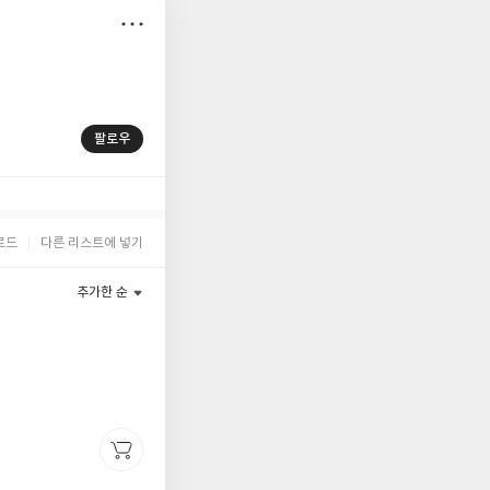
저
장
팔로우
로드
다른 리스트에 넣기
추가한 순