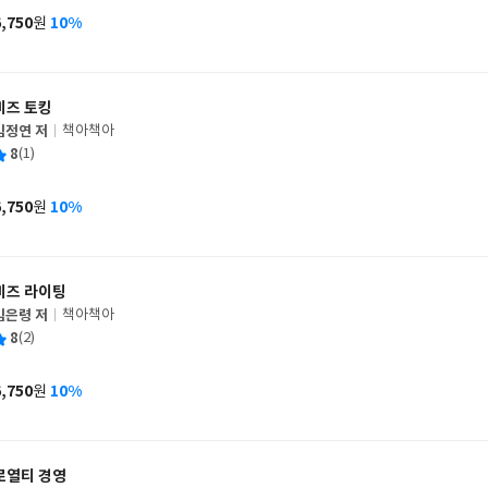
사
6,750
10%
원
가
격
비즈 토킹
김정연 저
책아책아
글
평
8
(1)
쓴
출
균
이
판
사
6,750
10%
원
가
격
비즈 라이팅
김은령 저
책아책아
글
평
8
(2)
쓴
출
균
이
판
사
6,750
10%
원
가
격
로열티 경영