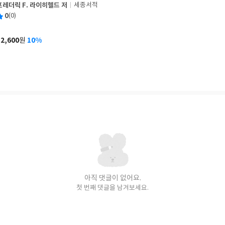
프레더릭 F. 라이히헬드 저
세종서적
글
평
0
(0)
쓴
출
균
이
판
사
12,600
10%
원
가
격
아직 댓글이 없어요.
첫 번째 댓글을 남겨보세요.