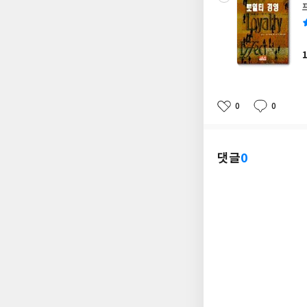
0
0
좋
댓
작
아
글
성
요
일
댓글
0