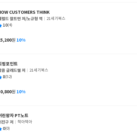
HOW CUSTOMERS THINK
제럴드 잘트먼 저/노규형 역
21세기북스
글
평
10
(4)
쓴
출
균
이
판
사
25,200
10%
원
가
격
티핑포인트
말콤 글래드웰 저
21세기북스
글
평
8
(52)
쓴
출
균
이
판
사
10,800
10%
원
가
격
어린왕자 PT노트
이진구 저
책아책아
글
평
0
(0)
쓴
출
균
이
판