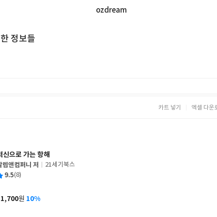
ozdream
위한 정보들
카트 넣기
엑셀 다운
혁신으로 가는 항해
갈렙앤컴퍼니 저
21세기북스
글
평
9.5
(8)
쓴
출
균
이
판
사
11,700
10%
원
가
격