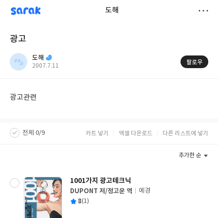
sarak
도해
저
광고
장
도해
팔로우
작
2007.7.11
성
일
광고관련
전체 0/9
카트 넣기
엑셀 다운로드
다른 리스트에 넣기
추가한 순
1001가지 광고테크닉
DUPONT 저/정고운 역
예경
글
평
8
(1)
쓴
출
균
이
판