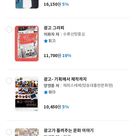
사
16,150
5%
원
가
격
광고 그라피
이화자 저
수류산방중심
글
평
8
(2)
쓴
출
균
이
판
사
11,700
10%
원
가
격
광고- 기획에서 제작까지
양영종 저
에피스테메(방송대출판문화원)
글
평
0
(0)
쓴
출
균
이
판
사
10,450
5%
원
가
격
광고가 들려주는 문화 이야기