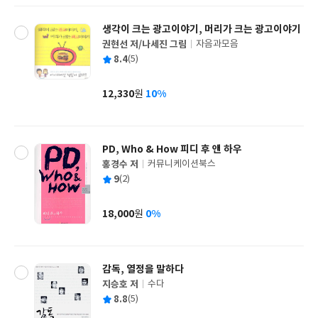
생각이 크는 광고이야기, 머리가 크는 광고이야기
권현선 저/나세진 그림
자음과모음
글
평
8.4
(5)
쓴
출
균
이
판
사
12,330
10%
원
가
격
PD, Who & How 피디 후 앤 하우
홍경수 저
커뮤니케이션북스
글
평
9
(2)
쓴
출
균
이
판
사
18,000
0%
원
가
격
감독, 열정을 말하다
지승호 저
수다
글
평
8.8
(5)
쓴
출
균
이
판