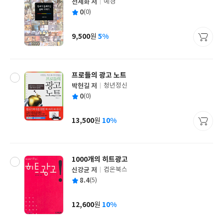
전세화 저
예경
글
평
0
(0)
쓴
출
균
이
판
사
9,500
5%
원
가
격
프로들의 광고 노트
박현길 저
청년정신
글
평
0
(0)
쓴
출
균
이
판
사
13,500
10%
원
가
격
1000개의 히트광고
신강균 저
컴온북스
글
평
8.4
(5)
쓴
출
균
이
판
사
12,600
10%
원
가
격