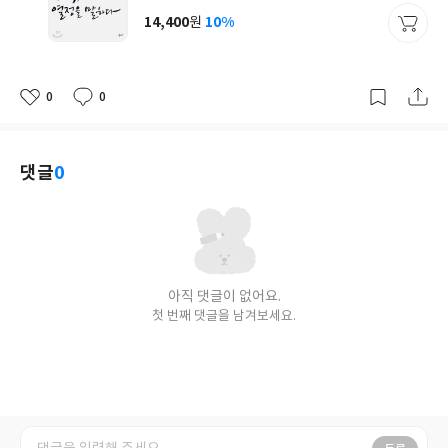
사
14,400
10%
원
가
격
0
0
좋
댓
작
아
글
성
요
일
댓글
0
아직 댓글이 없어요.
첫 번째 댓글을 남겨보세요.