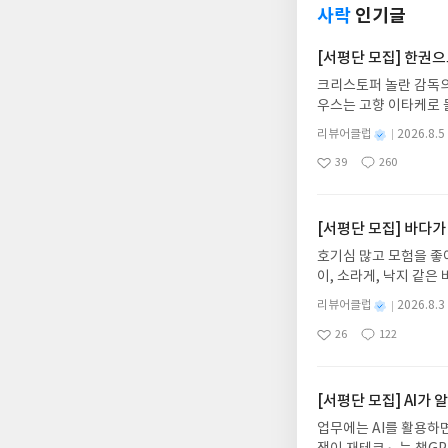
사락
인기글
[서평단 모집] 한권
크리스토퍼 놀란 감독의
우스는 고향 이타케로 
다. 그리스 철학 전공
별
리뷰어클럽
2026.8.5
어내, 고전이 낯선 독자
명
작
39
260
의 대서사시가 가장 읽
좋
댓
작
성
아
글
성
혜원 역출판사이화북스 예스
일
요
일
자 : 2026.08.13
주소/연락처를 업데이트 
[서평단 모집] 바다가
먼저 작성한 리뷰를 올려
호기심 많고 모험을 좋
글의 댓글로 신청해주세
이, 소라게, 낙지 같
도서/상품 발송- 도서
데, 과연 바다에 무슨
니다.- 주소/연락처에
별
리뷰어클럽
2026.8.3
보세요!바다가 사라졌다
명
작
리뷰 작성- 도서/상품을
26
122
6.08.03 ~ 2026.
좋
댓
작
성
내 미작성, 불성실한 리
아
글
성
데이트 : 신청 전 상품
일
럽은 개인의 감상이 포
요
일
기대평 댓글을 작성해주
해주세요!- '사락' 개
[서평단 모집] AI가
개설하지 않으셔도 됩니
업무에는 AI를 활용하면
처 (클릭 시 수정 가