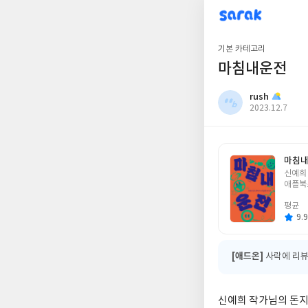
sarak
rush
기본 카테고리
마침내운전
rush
작
2023.12.7
성
일
마침내
글
신예희
쓴
애플북
이
평균
9.9
[애드온]
사락에 리뷰
신예희 작가님의 돈지