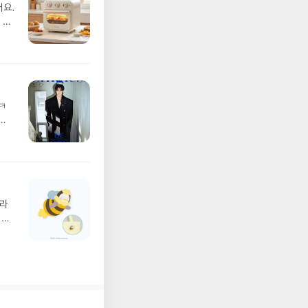
어요.
 못
ㅋ
쉬
거라
 같