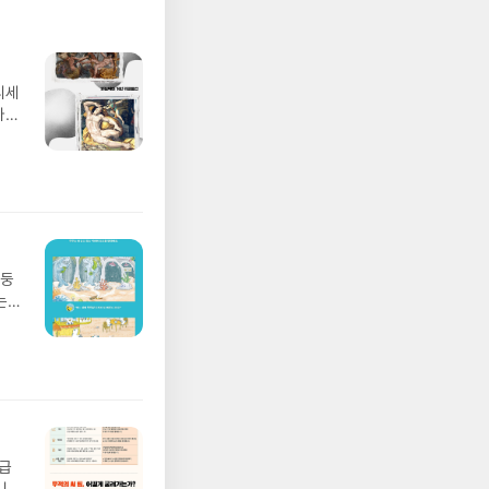
디세
나간
풀
 모험
/육
발표일
실
요!
 이
망둥
 ▶
는
발송됩
져
 ▶
02
기간
 업
어클
 :
 확인
도로
연락
월급
누락