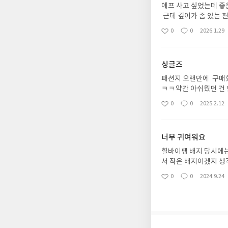
에프 사고 싶었는데 좋은
근데 깊이가 좀 있는 편
했던 거 할 수 있을 것 
0
0
2026.1.29
좋
댓
작
아
글
성
요
일
싱글즈
패션지 오랜만에 구매했
ㅋㅋ약간 아쉬웠던 건 
웠습니다. 아무튼 잘 
0
0
2025.2.12
좋
댓
작
아
글
성
요
일
너무 귀여워요
힐바이펭 배지 당시에는
서 작은 배지이겠지 생
아요. 펭수의 귀여움은
0
0
2024.9.24
좋
댓
작
아
글
성
요
일