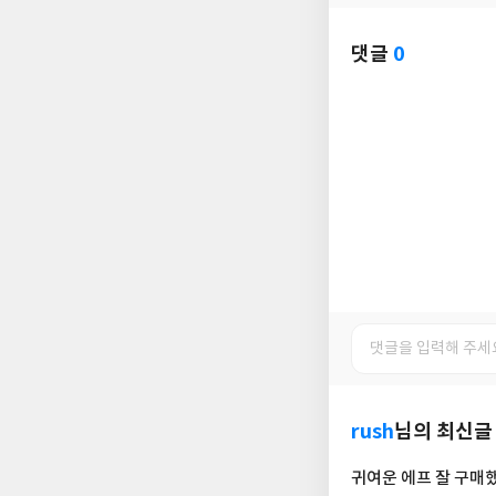
요
일
댓글
0
rush
님의 최신글
귀여운 에프 잘 구매