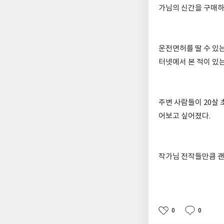
가님의 신간을 구매하
운전면허를 딸 수 있는
터넷에서 본 적이 있
주변 사람들이 20살
어보고 싶어졌다.
작가님 전작들만큼 괜
0
0
좋
댓
작
아
글
성