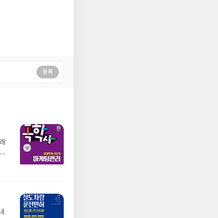
등록
플래
과정
게
로
로
 점
내