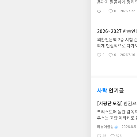
용까지 깔끔하게 정리되
이론 공부하고 바로 문
0
0
2026.7.22
좋
댓
작
상 문제였어요. 문제를
아
글
성
는지 정확히 알 수 있었
요
일
적인 감을 잡는 데도 이
2026~2027 한승
고, 덕분에 자신감을 
외환전문역 2종 시험 
되게 현실적으로 다가오
았어요.저는 특히 '외
0
0
2026.7.16
좋
댓
작
꼭 필요한 핵심만 딱 
아
글
성
을 많이 줄일 수 있었
요
일
이해하고 바로 적용해볼
께 도움이 될 것 같아요
사락
인기글
[서평단 모집] 한권
크리스토퍼 놀란 감독의
우스는 고향 이타케로 
다. 그리스 철학 전공
별
리뷰어클럽
2026.8.5
어내, 고전이 낯선 독자
명
작
45
326
의 대서사시가 가장 읽