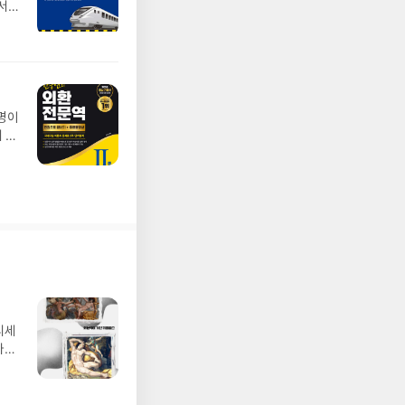
서
예
놓쳤
 전체
었
설명이
 좋
에
담
이론
분들
디세
나간
풀
 모험
/육