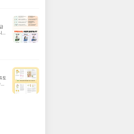
발표일
실
요!
 이
월급
 ▶
니
발송됩
20년
 ▶
문을
기간
I가
어클
5명
 ▶
 서
 ※
 튜토
로
지,
정
는
되거
리기
해주
02
 작성
 업
장합
 :
 확인
도로
연락