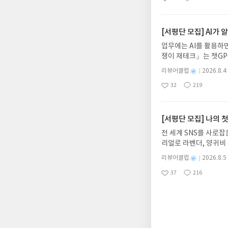
좋
댓
작
성
아
글
성
혜원 역출판사이화북스 예스
일
요
일
자 : 2026.08.13
주소/연락처를 업데이트 
[서평단 모집] AI가
먼저 작성한 리뷰를 올려
업무에는 AI를 활용하면
글의 댓글로 신청해주세
쟁이 재테크』는 챗GP
도서/상품 발송- 도서
다. 재무 진단부터 주식
니다.- 주소/연락처에
별
리뷰어클럽
2026.8.4
차 재무 전문가의 맞춤
명
작
리뷰 작성- 도서/상품을
32
219
던지는 사람이 돈을 법
좋
댓
작
성
내 미작성, 불성실한 리
아
글
성
알아서 굴려주는 월급쟁
일
럽은 개인의 감상이 포
요
일
신청기간 : 2026.08.0
주소/연락처 업데이트 :
[서평단 모집] 나의 
평단 신청 방법 : 기
전 세계 SNS를 사로
신청 전, 꼭 확인해주세요
리얼로 라벤더, 양귀비
개편되어 별도로 개설하
실물 크기 예시와 함께 
보상의 주소/연락처 (
별
리뷰어클럽
2026.8.5
완벽한 힐링, 지금 나
명
작
나 배송에서 누락될 수 
37
216
글쓴이수시마 헤그데 저
좋
댓
작
성
셔야 합니다. (포스트가
아
글
성
6.08.05 ~ 2026.
일
시 이후 선정에서 제외
요
일
데이트 : 신청 전 상품
니다.
기대평 댓글을 작성해주
해주세요!- '사락' 개
개설하지 않으셔도 됩니