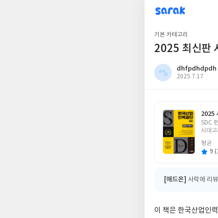
sarak
dhfpdhdpdh
기본 카테고리
2025 최신
dhfpdhdpdh
작
2025.7.17
성
일
202
글
SDC 
쓴
시대고
이
평균
9 (
[애드온]
사락에 리뷰
이 책은 한국산업인력