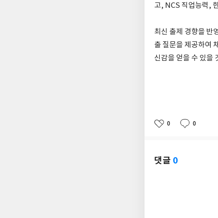
고, NCS 직업능력,
최신 출제 경향을 반
출 질문을 제공하여 채
신감을 얻을 수 있을 
0
0
좋
댓
작
아
글
성
요
일
댓글
0