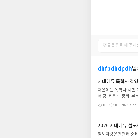
dhfpdhdpdh
님
시대에듀 독학사 경영
처음에는 독학사 시험 
너’랑 ‘키워드 정리’ 
을 계획하고 정리할 수
0
0
2026.7.22
좋
댓
작
정리해야 할지 막막할 때
아
글
성
실전 예상 문제로 점검
요
일
공부할 수 있었네요.수
2026 시대에듀 철
이 인상 깊었어요. 시
철도차량운전면허 준비하