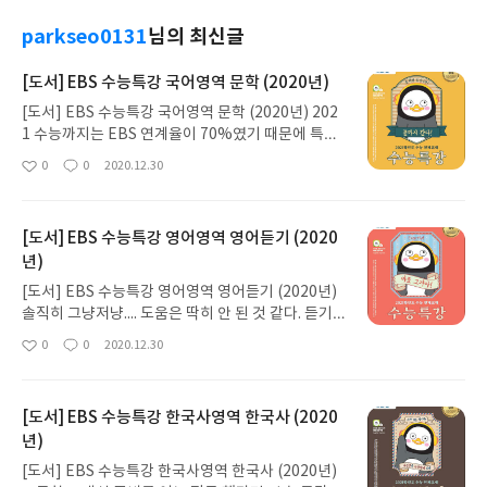
parkseo0131
님의 최신글
[도서] EBS 수능특강 국어영역 문학 (2020년)
[도서] EBS 수능특강 국어영역 문학 (2020년) 202
1 수능까지는 EBS 연계율이 70%였기 때문에 특히
중요하게 다뤄진 책이 아닐까 싶다. 유명한 작품, 중
0
0
2020.12.30
좋
댓
작
요한 작품은 다 실려있기에 문학을 공부하기 막막하
아
글
성
다면 이 책을 겨울방학에 가장 먼저 풀고 넘어가는 게
요
일
좋을 것 같다. EBS도 좋고 메가XXX, 이X스, 대성XX
[도서] EBS 수능특강 영어영역 영어듣기 (2020
X, 스카이XX 등 사설 인강 업체 국어 선생님들이 철
년)
저히 분석하고, 요점을 짚어서 강의해주시니 그걸 병
행하면서 들으면 정말 많은 도움이 될 것 같다.
[도서] EBS 수능특강 영어영역 영어듣기 (2020년)
솔직히 그냥저냥.... 도움은 딱히 안 된 것 같다. 듣기
가 약한 사람이라면 사서 풀어보는 것도 도움이 되겠
0
0
2020.12.30
좋
댓
작
지만 영어가 고정 2등급 이상이라면 굳이 사서 풀 필
아
글
성
요 없는 것 같다. 수능특강 시리즈가 다 그렇지만 구
요
일
성이나 편집이 눈에 확 들어오지 않아서 불편하다. 그
[도서] EBS 수능특강 한국사영역 한국사 (2020
저 반복연습용으로 좋은 것 같은 문제집이라고 생각
년)
했다.
[도서] EBS 수능특강 한국사영역 한국사 (2020년)