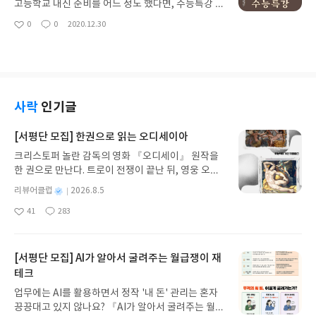
고등학교 내신 준비를 어느 정도 했다면, 수능특강 한
국사만 풀고도 수능은 충분히 대비할 수 있는 것 같
0
0
2020.12.30
좋
댓
작
다. 문제 양도 충분하고, 앞에 개념 설명도 자세히 되
아
글
성
어있기 때문에 공부하기에 손색이 없다. 수능 특강 시
요
일
리즈 중에 해설지가 가장 자세한 편에 속하는 것 같
다. 모르는 건 해설지로 충분히 보완하면서 공부할 수
있었다. 뒤에 실전 문제들도 좋은 것 같다. 한국사가
워낙 쉽게 나오니까 문제도 쉽고 깔끔하다.
사락
인기글
[서평단 모집] 한권으로 읽는 오디세이아
크리스토퍼 놀란 감독의 영화 『오디세이』 원작을
한 권으로 만난다. 트로이 전쟁이 끝난 뒤, 영웅 오디
세우스는 고향 이타케로 돌아가기 위해 키클롭스, 마
별
리뷰어클럽
2026.8.5
녀 키르케, 세이렌의 노래, 포세이돈의 분노를 헤쳐
명
작
41
283
나간다. 그리스 철학 전공자인 옮긴이가 호메로스의
좋
댓
작
성
아
글
성
방대한 24권 서사를 현대적이고 자연스러운 한국어
일
요
일
로 풀어내, 고전이 낯선 독자도 이야기의 흐름을 놓치
지 않고 끝까지 읽을 수 있다. 3천 년을 이어 온 귀향
[서평단 모집] AI가 알아서 굴려주는 월급쟁이 재
과 모험의 대서사시가 가장 읽기 편한 번역으로 새롭
테크
게 펼쳐진다.한권으로 읽는 오디세이아글쓴이호메로
업무에는 AI를 활용하면서 정작 '내 돈' 관리는 혼자
스 저/육혜원 역출판사이화북스 예스24 바로가기 닫
끙끙대고 있지 않나요? 『AI가 알아서 굴려주는 월급
기모집인원 : 5명신청기간 : 2026.08.05 ~ 2026.08.