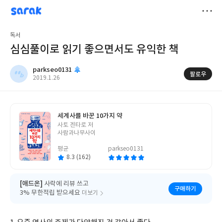
sarak
parkseo0131
저
독서
장
심심풀이로 읽기 좋으면서도 유익한 책
parkseo0131
팔로우
작
2019.1.26
성
일
세계사를 바꾼 10가지 약
글
사토 겐타로 저
쓴
사람과나무사이
이
평균
parkseo0131
8.3 (162)
[애드온]
사락에 리뷰 쓰고
구매하기
3% 무한적립 받으세요
더보기