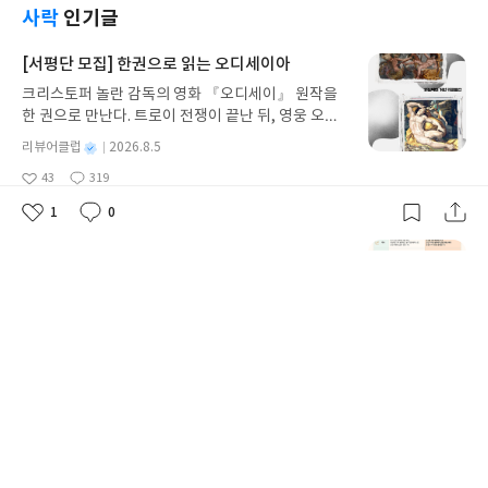
사락
인기글
[서평단 모집] 한권으로 읽는 오디세이아
크리스토퍼 놀란 감독의 영화 『오디세이』 원작을
한 권으로 만난다. 트로이 전쟁이 끝난 뒤, 영웅 오디
세우스는 고향 이타케로 돌아가기 위해 키클롭스, 마
별
리뷰어클럽
2026.8.5
녀 키르케, 세이렌의 노래, 포세이돈의 분노를 헤쳐
명
작
43
319
나간다. 그리스 철학 전공자인 옮긴이가 호메로스의
좋
댓
작
성
아
글
성
방대한 24권 서사를 현대적이고 자연스러운 한국어
일
1
0
요
일
좋
댓
작
로 풀어내, 고전이 낯선 독자도 이야기의 흐름을 놓치
아
글
성
지 않고 끝까지 읽을 수 있다. 3천 년을 이어 온 귀향
[서평단 모집] AI가 알아서 굴려주는 월급쟁이 재
요
일
과 모험의 대서사시가 가장 읽기 편한 번역으로 새롭
테크
게 펼쳐진다.한권으로 읽는 오디세이아글쓴이호메로
업무에는 AI를 활용하면서 정작 '내 돈' 관리는 혼자
스 저/육혜원 역출판사이화북스 예스24 바로가기 닫
끙끙대고 있지 않나요? 『AI가 알아서 굴려주는 월급
기모집인원 : 5명신청기간 : 2026.08.05 ~ 2026.08.
쟁이 재테크』는 챗GPT·클로드·제미나이·퍼플렉시
09발표일자 : 2026.08.13리뷰 작성기한 : 도서/상품
별
리뷰어클럽
2026.8.4
티를 나만의 재테크 팀으로 만드는 실전 가이드입니
받고 2주 이내 ▶ 주소/연락처 업데이트 : 신청 전 상
명
작
31
219
다. 재무 진단부터 주식 투자, 부동산, 절세, 자산 관
좋
댓
작
성
품 받으실 주소/연락처를 업데이트 해주세요! (선정
아
글
성
리 자동화 루틴까지, 코딩 없이도 프롬프트 하나로 2
일
후 수정 불가)▶ 서평단 신청 방법 : 기대평 댓글을 작
요
일
0년 차 재무 전문가의 맞춤 조언을 받을 수 있습니다.
성해주세요! 먼저 작성한 리뷰를 올려주시면 당첨확
좋은 정보를 찾는 시대는 끝났습니다. 이제는 좋은 질
[서평단 모집] 바다가 사라졌다!
률이 올라갑니다!! ※ 신청 전, 꼭 확인해주세요!- '사
문을 던지는 사람이 돈을 법니다. 경제적 자유를 앞당
락' 개설 후, 이 글의 댓글로 신청해주세요.- 기존 YE