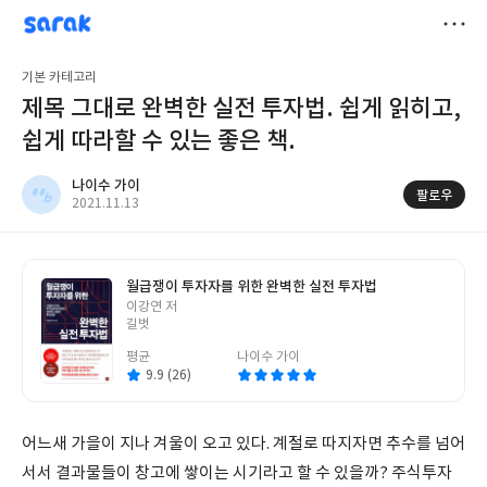
sarak
나이수 가이
저
기본 카테고리
장
제목 그대로 완벽한 실전 투자법. 쉽게 읽히고,
쉽게 따라할 수 있는 좋은 책.
나이수 가이
팔로우
작
2021.11.13
성
일
월급쟁이 투자자를 위한 완벽한 실전 투자법
글
이강연 저
쓴
길벗
이
평균
나이수 가이
9.9 (26)
어느새 가을이 지나 겨울이 오고 있다. 계절로 따지자면 추수를 넘어
서서 결과물들이 창고에 쌓이는 시기라고 할 수 있을까? 주식투자