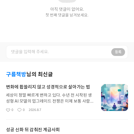
아직 댓글이 없어요.
첫 번째 댓글을 남겨보세요.
등록
구름책방
님의 최신글
변화에 휩쓸리지 않고 성경적으로 살아가는 법
세상이 정말 빠르게 변하고 있다. 수년 전 시작된 생
성형 AI 모델의 업그레이드 전쟁은 이제 보통 사람들
에게도 세상이 크게 달라지고 있음을 실감하게 만들
0
0
2026.8.7
좋
댓
작
고 있다. 그런데 실은 이 변화는 이미 오래 전부터 시
아
글
성
작되었다. 르네상스 시기를 지나며 아슬아슬하게 남
요
일
아있던 기독교의 지배적 영향력은 근대로 들어서면
성공 신화 뒤 감춰진 계급사회
서 강하게 부정되었고, 인류 역사상 최초로 종교가 아