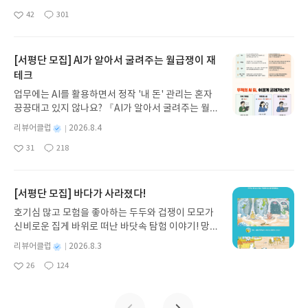
다만 본문에서 AI에 대한 설명이 생각만큼 깊이 들어
녀 키르케, 세이렌의 노래, 포세이돈의 분노를 헤쳐
물론 그래도 읽어볼 만한 예화들, 그리고 조언들이 가
명
작
가지는 않는 느낌이다. 해당 장에서 다루는 상황에 AI
42
301
나간다. 그리스 철학 전공자인 옮긴이가 호메로스의
득하다. 앞서도 말했듯이, 설교에 예화로 쓸 수 있는
좋
댓
작
성
가 어떤 영향을 주고 있는지, 어떤 변화/혹은 변질이
아
글
성
방대한 24권 서사를 현대적이고 자연스러운 한국어
소스들도 많이 담겨 있고. 전반적인 논조와 글의 방향
일
요
일
일어나고 있는지는 그냥 느낌으로 파악하는 정도다.
로 풀어내, 고전이 낯선 독자도 이야기의 흐름을 놓치
성도 건강하고, 전체적으로 쉬운 글인지라, 한 편씩
(설교라는 자리가 주는 한계가 있긴 할 것이다)대신
지 않고 끝까지 읽을 수 있다. 3천 년을 이어 온 귀향
[서평단 모집] AI가 알아서 굴려주는 월급쟁이 재
차분하게 읽어 보면 분명 유익할 듯.
저자는 ‘(AI가 일으키는?) 변화’ 쪽에 초점을 맞춰서,
과 모험의 대서사시가 가장 읽기 편한 번역으로 새롭
테크
성경의 변하지 않는 요소들이 무엇인지에 집중한다.
게 펼쳐진다.한권으로 읽는 오디세이아글쓴이호메로
업무에는 AI를 활용하면서 정작 '내 돈' 관리는 혼자
사실 ‘진리’의 속성 가운데 하나는 ‘변하지 않음’이다.
스 저/육혜원 역출판사이화북스 예스24 바로가기 닫
끙끙대고 있지 않나요? 『AI가 알아서 굴려주는 월급
진리는 정의상 일관된 것이고, 그래서 세상의 변화에
기모집인원 : 5명신청기간 : 2026.08.05 ~ 2026.08.
쟁이 재테크』는 챗GPT·클로드·제미나이·퍼플렉시
언제나 정면으로 맞서게 된다. 개인적으론 진리의 아
09발표일자 : 2026.08.13리뷰 작성기한 : 도서/상품
별
리뷰어클럽
2026.8.4
티를 나만의 재테크 팀으로 만드는 실전 가이드입니
름다움이 여기에 있다고 본다. 오랜 세월을 지나고도
받고 2주 이내 ▶ 주소/연락처 업데이트 : 신청 전 상
명
작
31
218
다. 재무 진단부터 주식 투자, 부동산, 절세, 자산 관
고고하게 서 있는 중세 교회의 첨탑처럼, 진리는 변화
좋
댓
작
성
품 받으실 주소/연락처를 업데이트 해주세요! (선정
아
글
성
리 자동화 루틴까지, 코딩 없이도 프롬프트 하나로 2
일
를 견뎌내고, 그 안에서 자신의 가치를 드러낸다.너무
후 수정 불가)▶ 서평단 신청 방법 : 기대평 댓글을 작
요
일
0년 차 재무 전문가의 맞춤 조언을 받을 수 있습니다.
빠른 변화는 우리를 흔들리게 만든다. 어제까지 믿고
성해주세요! 먼저 작성한 리뷰를 올려주시면 당첨확
좋은 정보를 찾는 시대는 끝났습니다. 이제는 좋은 질
[서평단 모집] 바다가 사라졌다!
있던 것이 틀린 것은 아닐까 하는 의심을 품게 만들
률이 올라갑니다!! ※ 신청 전, 꼭 확인해주세요!- '사
문을 던지는 사람이 돈을 법니다. 경제적 자유를 앞당
고, 다른 사람들은 다 빨리 달려가는 것 같은데 나만
락' 개설 후, 이 글의 댓글로 신청해주세요.- 기존 YE
호기심 많고 모험을 좋아하는 두두와 겁쟁이 모모가
기고 싶은 월급쟁이라면, 이 책이 바로 그 시작입니
정체되는 건 아닌가 하는 불안을 갖게도 한다. 저자는
S블로그는 '사락'으로 개편되어 별도로 개설하지 않
신비로운 집게 바위로 떠난 바닷속 탐험 이야기! 망둥
다.AI가 알아서 굴려주는 월급쟁이 재테크글쓴이김
이런 의심과 불안의 시대에 우리가 믿고 따를 수 있는
으셔도 됩니다. ▶ 도서/상품 발송- 도서/상품은 최근
이, 소라게, 낙지 같은 바다 친구들과 신나게 놀던 중
태형 저출판사한빛미디어 예스24 바로가기 닫기모
별
리뷰어클럽
2026.8.3
성경의 진리가 무엇인지를 차근차근 제시한다.다만
배송지가 아닌 회원정보상의 주소/연락처 (클릭 시
갑자기 거대해진 집게 바위의 비밀을 마주하게 되는
명
작
집인원 : 5명신청기간 : 2026.08.04 ~ 2026.08.08발
변화에 대한 반응으로서의 흔들리지 않음에 집중하
수정 가능)로 발송됩니다.- 주소/연락처에 문제가 있
26
124
데, 과연 바다에 무슨 일이 벌어진 걸까요? 상상력을
좋
댓
작
성
표일자 : 2026.08.13리뷰 작성기한 : 도서/상품 받고
다 보니, 실제적인 적용 부분에서, 그래서 어떻게 하
을 시 선정에서 제외되거나 배송에서 누락될 수 있습
아
글
성
자극하는 환상적인 해양 모험 동화 속으로 풍덩 빠져
일
2주 이내 ▶ 주소/연락처 업데이트 : 신청 전 상품 받
자라는 부분이 살짝 약하게 느껴지기도 한다. 말미에
요
일
니다(재발송 불가). ▶ 리뷰 작성- 도서/상품을 받고
보세요!바다가 사라졌다!글쓴이서휘 글출판사풀
으실 주소/연락처를 업데이트 해주세요! (선정 후 수
실려 있는 두세 개의 장을 빼면, 대체로 비슷한 주제
2주 이내 리뷰를 작성해주셔야 합니다. (포스트가 아