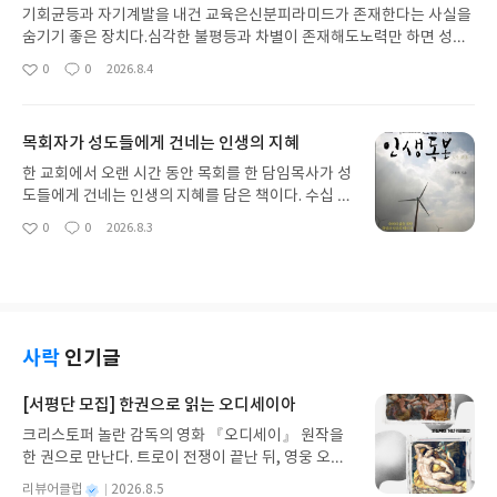
닌 이성과 기술 중심의 사회를 건설하려는 본격적인
기회균등과 자기계발을 내건 교육은신분피라미드가 존재한다는 사실을
실험이 시작되었다. 이후 프랑스혁명과 산업혁명 등
숨기기 좋은 장치다.심각한 불평등과 차별이 존재해도노력만 하면 성공
을 거치면서 정치, 사회적인 모든 분야에서 급격한 변
할 수 있다는 신화를 교육이 만들기 때문이다.교육받을 수 있는데 성공하
0
0
2026.8.4
좋
댓
작
화가 일어났다.이런 변화에 맞춰 교회도, 신학도 달라
지 못했다면 그것은 개인의 탓이다.1987년 이후의 민주화는 경제민주화
아
글
성
져야 한다고 생각했던 이들이 있었다. 안타깝게도 그
만 이루지 못한 것이 아니라교육의 방향전환도 이루지 못했다.- 하승우,
요
일
들의 방점은 달라지는 세상에 있었고, 세상의 방식으
『신분피라미드사회』 중에서신분피라미드사회글쓴이하승우 저출판
목회자가 성도들에게 건네는 인생의 지혜
로 성경을 재해석하는 작업을 시작했다. 이른바 자유
사이상북스 예스24 바로가기 닫기
주의 신학이다. 그러나 애초의 목표(세상 사람들이
한 교회에서 오랜 시간 동안 목회를 한 담임목사가 성
더 잘 받아들일 수 있도록 기독교를 재구축하자)와
도들에게 건네는 인생의 지혜를 담은 책이다. 수십 개
달리 그 결과는 기독교의 붕괴였다. 그들이 재해석한
의 조언들이 크게 네 개의 장으로 되어 있다. 성실한
0
0
2026.8.3
기독교는 오래된 (그래서 대부분은 왜 봐야 하는지
좋
댓
작
청지기가 되라, 함께하는 삶을 추구하라, 향기로운
아
글
성
모르는) 신화와 역사적 유물, 또는 잘 해야 세련된 도
그리스도인이 되라, 마음의 정원을 가꾸라 라는 제목
요
일
덕철학에 불과했다.주로 기술적 측면이 크게 강조되
만 봐도 대략 어떤 내용인지 짐작할 수 있다.크게 복
지만, 사실 최근의 AI혁명은 단순히 산업적 측면에서
잡하거나 어려운 내용은 아니다. 다양한 예화와 함께
만 변화를 가져온 것이 아니다. 이 역시 앞서 언급한
간단한 교훈을 전달하는 식으로 각 장이 구성되어 있
큰 흐름의 말단에 있으면서, 철학적, 윤리적 측면에
다. 어떻게 보면 설교의 도입부에 넣을 만한 내용처럼
사락
인기글
서의 큰 변화를 일으킬 것으로 보인다. 이 책에 실린
보이기도 한다. 다만 예화의 경우 저자 자신의 새로운
일곱 편의 설교는 이런 변화를 마주하면서 어떻게 성
통찰이나 경험이 많이 실렸다기 보다는, 익숙한 느낌
[서평단 모집] 한권으로 읽는 오디세이아
경적 가치를 지킬 지를 고민한다.책의 머리말에는 저
의 예화들이 많이 보인다. 다만 그 중 사실과 다른 내
자가 AI 때문에 이 설교를 기획했다는 내용도 있고,
크리스토퍼 놀란 감독의 영화 『오디세이』 원작을
용(솔개가 나이를 먹으면 스스로 부리와 발톱을 뽑아
본문 안에서도 자주 AI가 언급되긴 한다. 그래서 그런
한 권으로 만난다. 트로이 전쟁이 끝난 뒤, 영웅 오디
낸 후 새로운 삶을 살아간다는 건 조류학자들도 황당
가 추천사를 써 주신 분들도 하나같이 AI를 언급한다.
세우스는 고향 이타케로 돌아가기 위해 키클롭스, 마
해 하는 인터넷 괴담이다)도 보이는 게 아쉬운 부분.
별
리뷰어클럽
2026.8.5