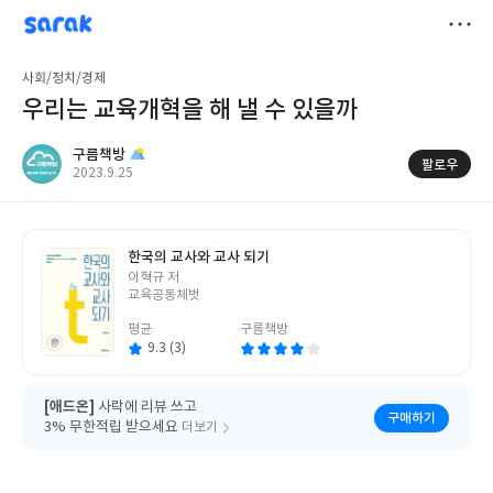
sarak
구름책방
저
사회/정치/경제
장
우리는 교육개혁을 해 낼 수 있을까
구름책방
팔로우
작
2023.9.25
성
일
한국의 교사와 교사 되기
글
이혁규 저
쓴
교육공동체벗
이
평균
구름책방
9.3 (3)
[애드온]
사락에 리뷰 쓰고
구매하기
3% 무한적립 받으세요
더보기