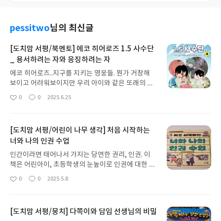
pessitwo
님의 최신글
[도치맘 서평/북멘토] 에코 히어로즈 1.5 사수단
_ 용서하려는 자와 응징하려는 자
에코 히어로즈..지구를 지키는 영웅들. 뭔가 거창해
보이고 어려워보이지만 우리 아이와 같은 또래의 어
린 영웅들이 주인공들이어서 더 공감이 간다. 더구나
0
0
2025.6.25
좋
댓
작
환경문제의 심각성을 깨닫고 나쁜 일들을 막아내는
아
글
성
이야기라 많은 생각을 하게 된다.[에코 히어로즈 1.5
요
일
사수단]이라니. 1.5는 어디서 나왔을까 예전 이야기
[도치맘 서평/어린이 나무 생각] 처음 시작하는
들을 찾아보니(처음부터 읽지 않았기에) 현재 온도보
너와 나의 인권 수업
다 1.5도 이상 올라가면 지구가 위험해질 수도 있다
는 현실로부터 지켜내려는 의미를 가진 숫자였다.4
인간이라면 태어나서 가지는 당연한 권리, 인권. 이
번째 이야기에서는 기후파괴범인 킬러제이가 서천
책은 어린아이, 초등학생의 눈높이로 인권에 대한 의
꽃밭의 꽃을 사용하고 염라대왕이 이를 제거하자 화
미와 중요성을 설명한 책이다.인간으로서 가지는 권
0
0
2025.5.8
가 난 옥황상제가 저승과 전쟁을 생각하며 시작되는
좋
댓
작
리는 누구도 침해할 수 없으며 다른 사람의 권리를 방
아
글
성
이야기다. 게다가 이승을 관리못했다고 옥황상제는
해해서도 안되고 서로 존중하며 지켜야 한다. 사회를
요
일
인간들을 없애버리려는 마음까지 품게 된다.에코 히
살아가는 구성원으로서 누려야 할 기본 권리이기 때
어로즈 1.5 사수단은 새로운 단원을 모집하게 되고
[도치맘 서평/뭉치] 다쪽이와 담임 선생님의 비밀
문에 누구나 행복하게 살아갈 수 있다.이 책은 인권의