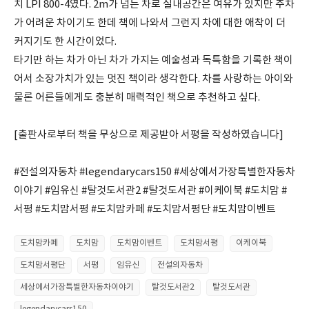
치 LPI 800-4였다. 2m가 넘는 차로 실내공간은 여유가 있지만 주차
가 어려운 차이기도 한데 책에 나와서 그런지 차에 대한 애착이 더
커지기도 한 시간이었다.
타기만 하는 차가 아닌 차가 가지는 예술성과 독특함을 기록한 책이
어서 소장가치가 있는 멋진 책이라 생각한다. 차를 사랑하는 아이와
물론 어른들에게도 충분히 매력적인 책으로 추천하고 싶다.
[출판사로부터 책을 무상으로 제공받아 서평을 작성하였습니다]
#전설의자동차 #legendarycars150 #세상에서가장특별한자동차
이야기 #임유신 #탈것도서관2 #탈것도서관 #이케이북 #도치맘 #
서평 #도치맘서평 #도치맘카페 #도치맘서평단 #도치맘이벤트
도치맘카페
도치맘
도치맘이벤트
도치맘서평
이케이북
도치맘서평단
서평
임유신
전설의자동차
세상에서가장특별한자동차이야기
탈것도서관2
탈것도서관