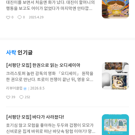
기존 멤버인 다희는 새로운 친구들을 만날 생각에 설
첫걸음부터 인권의 내용, 나와 너 우리의 인권들에 대
대진이를 보면서 처음엔 화가 났다. 대진이 할머니의
레인다. 새 요원인 혜지는 우리 손으로 뭘 할 수 있느
해서, 그리고 인권이 가지는 고민들과 문제들을 설명
행동을 보고도 어이가 없었다가 마지막엔 안타깝기
냐며 말해 다희가 기운에 빠지기도 한다. 산호는 킬러
한다. 또한 시대가 변화함에 따라 생기는 새롭고 다양
도 하고 안쓰러워서 둘 다 안아주고 싶었다. 왜 그럴
0
0
2025.4.29
제이가 서천의 꽃밭을 어떻게 무기로 썼는지 알게 위
좋
댓
작
한 권리들을 알아가게 된다. 인권과 차별, 내 삶 속의
수 밖에 없었을까? 아이들은 어른들의 거울, 특히 양
아
글
성
해 서천 꽃밭으로 갔다가 그 곳의 꽃감관인 사라 도령
인권을 통해 인권의 중요성과 내가 가져야 할 마음가
육자의 모습을 보면서 아이가 제멋대로 자랄 수 밖에
요
일
이 사라졌다는 사실을 알게 된다. 게다가 전설적인 보
짐에 대해 알아가며 글을 맺는다.친근한 삽화들과 인
없다면 그것은 양육자의 잘못이라 생각했다. 그런 아
물인 달가면까지 사라진 사실을 알고 놀란다.이승에
권교실의 만화를 통해서 어렵지 않게 인권에 대해 배
이들이 학교에서 선생님께 버릇없이 굴고 말썽만 부
서는 수퍼태풍이 거세지고 에코 단원들은 벙커로 모
우면서 이해도를 높일 수 있다. 인권이 무엇인지 알게
린다면 잘 가르쳐야 하는 것이 선생님의 역할이다. 그
여 상황을 지켜보는 가운데 마스크를 쓴 올원이 다희
될수록 우리는 계속해서 인권을 배워야 하고 그 중요
런데 요즘 아이들은 선생님 말씀을 안 듣는 것도 모자
사락
인기글
를 비롯한 아이들을 납치해간다. 서천의 꽃밭에 떨어
성을 알게 되면 행복하게 살아야 할 사회 구성원들임
라 대들기도 하고 무시하기도 하는 게 다반사다. 이
진 아이들과 대희는 산호를 만나고 기뻐하지만 곧 나
를 잊지 않게 되는 것이다.예전에는 인권이 무시되거
책을 읽고 나면 아이들 뿐만 아니라 선생님도 소중한
[서평단 모집] 한권으로 읽는 오디세이아
무괴물의 공격을 받는다. 아이들은 나무괴물의 공격
나 침해되는 경우가 많고 그 인권을 되찾기 위해 생명
사람이며 그 누군가의 귀한 존재라는 것도 깨닫게 된
과 올원 악당의 계략을 이겨낼 수 있을까?개인주의가
크리스토퍼 놀란 감독의 영화 『오디세이』 원작을
을 걸거나 희생해야하는 경우도 있었다. 지금은 많이
다. 대진이는 과보호로 애지중지하며 할머니가 키워
만연한 요즘, 환경을 생각하고 오염문제에 대해서 심
한 권으로 만난다. 트로이 전쟁이 끝난 뒤, 영웅 오디
좋아졌다 하더라도 여전히 세상 어딘가에서는 자신
온 터라 늘 자기 맘대로 하려고 하고 친구들과 선생님
각하게 깨닫고 지키려고 실천하는 사람들이 얼마나
세우스는 고향 이타케로 돌아가기 위해 키클롭스, 마
의 인권을 보장받지 못하면서 힘겹게 살아가는 이들
들에게 무례하게 행동한다. 그런 행동은 대진이를 혼
별
리뷰어클럽
2026.8.5
많을까? 내 자신이 혼자 지키려고 해도 정부나 기업
녀 키르케, 세이렌의 노래, 포세이돈의 분노를 헤쳐
이 있을 것이다.지구에 사는 사람들 모두가 행복해지
자 만들고 할머니는 잘못된 행동을 하는 대진이를 감
명
작
이 나서주지 않는다면 그 효과는 정말 미미할지도 모
39
252
나간다. 그리스 철학 전공자인 옮긴이가 호메로스의
기 위해서라도 우리는 인권에 대해 끊임없이 공부하
싸기만 하고 툭 하면 학교에 전화를 해 억지를 부리고
좋
댓
작
성
른다. 하지만 아이 하나 하나 함께 모여 시작한다면
아
글
성
방대한 24권 서사를 현대적이고 자연스러운 한국어
며 서로를 배려하는 마음을 가져야 한다.[출판사로부
화를 낸다. 그런 행동을 하는 이유는 엄마 아빠의 이
일
요
일
그 힘은 지구를 지키기 위한 큰 힘이 될 것이다. 이 책
로 풀어내, 고전이 낯선 독자도 이야기의 흐름을 놓치
터 책을 무상으로 제공받아 서평을 작성하였습니다 ]
혼 후 대진이가 가엾어진 할머니가 싸고도는 것 때문
을 읽으며 지구를 사랑하는 마음이 생겨나길 바라는
지 않고 끝까지 읽을 수 있다. 3천 년을 이어 온 귀향
#도치맘서평후기 #서평후기 #도치맘카페 #도치맘
[서평단 모집] 바다가 사라졌다!
이다. 게다가 그 비밀을 알게 된 대진이는 더욱 힘들
독자들이 많아졌으면 좋겠다.[출판사로부터 책을 무
과 모험의 대서사시가 가장 읽기 편한 번역으로 새롭
#도치맘후기 #도치맘이벤트 #처음시작하는너와나
어한다. 새로온 담임 선생님은 그런 대진이의 마음을
호기심 많고 모험을 좋아하는 두두와 겁쟁이 모모가
상으로 제공받아 서평을 작성하였습니다]#에코히어
게 펼쳐진다.한권으로 읽는 오디세이아글쓴이호메로
의인권수업 #오늘부터세계시민 #어린이나무생각 #
열어주기 위해 차별없이 대하고 자신도 대진이와 같
신비로운 집게 바위로 떠난 바닷속 탐험 이야기! 망둥
로즈 #1.5사수단 #에코히어로즈1.5사수단 #용서하
스 저/육혜원 역출판사이화북스 예스24 바로가기 닫
홍명진 #이진아