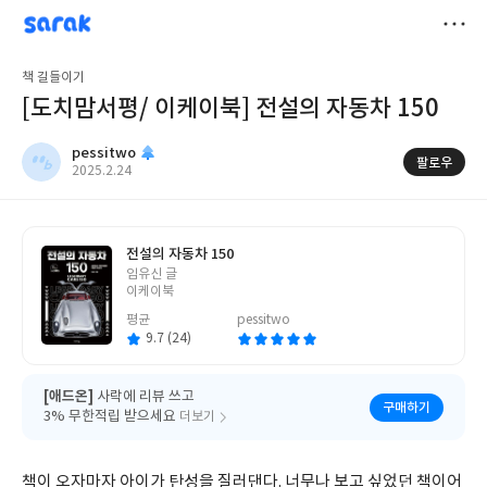
sarak
pessitwo
저
책 길들이기
장
[도치맘서평/ 이케이북] 전설의 자동차 150
pessitwo
팔로우
작
2025.2.24
성
일
전설의 자동차 150
글
임유신 글
쓴
이케이북
이
평균
pessitwo
9.7 (24)
[애드온]
사락에 리뷰 쓰고
구매하기
3% 무한적립 받으세요
더보기
책이 오자마자 아이가 탄성을 질러댄다. 너무나 보고 싶었던 책이어