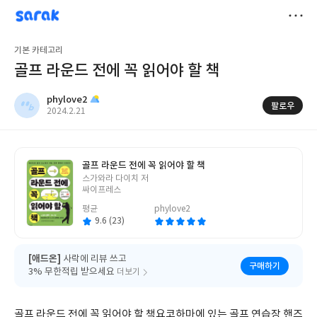
sarak
phylove2
저
기본 카테고리
장
골프 라운드 전에 꼭 읽어야 할 책
phylove2
팔로우
작
2024.2.21
성
일
골프 라운드 전에 꼭 읽어야 할 책
글
스가와라 다이치 저
쓴
싸이프레스
이
평균
phylove2
9.6 (23)
[애드온]
사락에 리뷰 쓰고
구매하기
3% 무한적립 받으세요
더보기
골프 라운드 전에 꼭 읽어야 할 책요코하마에 있는 골프 연습장 핸즈