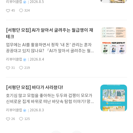
별
리뷰어클럽
2026.8.5
녀 키르케, 세이렌의 노래, 포세이돈의 분노를 헤쳐
명
작
45
324
나간다. 그리스 철학 전공자인 옮긴이가 호메로스의
좋
댓
작
성
아
글
성
방대한 24권 서사를 현대적이고 자연스러운 한국어
일
요
일
로 풀어내, 고전이 낯선 독자도 이야기의 흐름을 놓치
지 않고 끝까지 읽을 수 있다. 3천 년을 이어 온 귀향
[서평단 모집] AI가 알아서 굴려주는 월급쟁이 재
과 모험의 대서사시가 가장 읽기 편한 번역으로 새롭
테크
게 펼쳐진다.한권으로 읽는 오디세이아글쓴이호메로
업무에는 AI를 활용하면서 정작 '내 돈' 관리는 혼자
스 저/육혜원 역출판사이화북스 예스24 바로가기 닫
끙끙대고 있지 않나요? 『AI가 알아서 굴려주는 월급
기모집인원 : 5명신청기간 : 2026.08.05 ~ 2026.08.
쟁이 재테크』는 챗GPT·클로드·제미나이·퍼플렉시
09발표일자 : 2026.08.13리뷰 작성기한 : 도서/상품
별
리뷰어클럽
2026.8.4
티를 나만의 재테크 팀으로 만드는 실전 가이드입니
받고 2주 이내 ▶ 주소/연락처 업데이트 : 신청 전 상
명
작
31
219
다. 재무 진단부터 주식 투자, 부동산, 절세, 자산 관
좋
댓
작
성
품 받으실 주소/연락처를 업데이트 해주세요! (선정
아
글
성
리 자동화 루틴까지, 코딩 없이도 프롬프트 하나로 2
일
후 수정 불가)▶ 서평단 신청 방법 : 기대평 댓글을 작
요
일
0년 차 재무 전문가의 맞춤 조언을 받을 수 있습니다.
성해주세요! 먼저 작성한 리뷰를 올려주시면 당첨확
좋은 정보를 찾는 시대는 끝났습니다. 이제는 좋은 질
[서평단 모집] 바다가 사라졌다!
률이 올라갑니다!! ※ 신청 전, 꼭 확인해주세요!- '사
문을 던지는 사람이 돈을 법니다. 경제적 자유를 앞당
락' 개설 후, 이 글의 댓글로 신청해주세요.- 기존 YE
호기심 많고 모험을 좋아하는 두두와 겁쟁이 모모가
기고 싶은 월급쟁이라면, 이 책이 바로 그 시작입니
S블로그는 '사락'으로 개편되어 별도로 개설하지 않
신비로운 집게 바위로 떠난 바닷속 탐험 이야기! 망둥
다.AI가 알아서 굴려주는 월급쟁이 재테크글쓴이김
으셔도 됩니다. ▶ 도서/상품 발송- 도서/상품은 최근
이, 소라게, 낙지 같은 바다 친구들과 신나게 놀던 중
태형 저출판사한빛미디어 예스24 바로가기 닫기모
별
리뷰어클럽
2026.8.3
배송지가 아닌 회원정보상의 주소/연락처 (클릭 시
갑자기 거대해진 집게 바위의 비밀을 마주하게 되는
명
작
집인원 : 5명신청기간 : 2026.08.04 ~ 2026.08.08발
수정 가능)로 발송됩니다.- 주소/연락처에 문제가 있
26
125
데, 과연 바다에 무슨 일이 벌어진 걸까요? 상상력을
좋
댓
작
성
표일자 : 2026.08.13리뷰 작성기한 : 도서/상품 받고
을 시 선정에서 제외되거나 배송에서 누락될 수 있습
아
글
성
자극하는 환상적인 해양 모험 동화 속으로 풍덩 빠져
일
2주 이내 ▶ 주소/연락처 업데이트 : 신청 전 상품 받
요
일
니다(재발송 불가). ▶ 리뷰 작성- 도서/상품을 받고
보세요!바다가 사라졌다!글쓴이서휘 글출판사풀