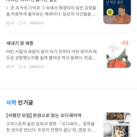
에 고민이 있는 사람에게 현실적인 도움을 주는 책이
다.
》은 과거의 기억과 그 속에서 해결되지 않은 감정들
을 차분하게 돌아보는 에세이다. 일상의 사건들을 단
순히 회상하는 데 그치지 않고, “그때 나는 왜 그렇게
0
0
2026.6.21
좋
댓
작
느꼈을까” 같은 질문을 남겨 여운이 길게 이어진다.
아
글
성
문장은 과장되지 않고 담담해서 오히려 생각이 더 깊
요
일
어지는 편이다. 큰 사건보다 마음의 결을 따라가는 글
새내기 왕 세종
이라 조용히 읽기 좋은 책이다.
어린 시절의 세종이 왕이 되기 전부터 어떤 생각과 태
도로 성장했는지를 쉽게 풀어낸 역사 동화다. 한글을
만든 위인으로서의 모습뿐 아니라 고민하고 배워가
0
0
2026.6.21
좋
댓
작
는 과정이 중심이라 인물에 더 가깝게 다가갈 수 있
아
글
성
다. 어려운 역사 지식보다 이야기 흐름으로 이해하게
요
일
만들어 초등학생도 부담 없이 읽기 좋다. 세종대왕을
처음 접하는 아이들에게 흥미를 붙여주는 입문용 역
사 책이다.
사락
인기글
[서평단 모집] 한권으로 읽는 오디세이아
크리스토퍼 놀란 감독의 영화 『오디세이』 원작을
한 권으로 만난다. 트로이 전쟁이 끝난 뒤, 영웅 오디
세우스는 고향 이타케로 돌아가기 위해 키클롭스, 마