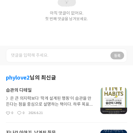
아직 댓글이 없어요.
첫 번째 댓글을 남겨보세요.
등록
phylove2
님의 최신글
습관의 디테일
》은 큰 의지력보다 ‘작게 설계된 행동’이 습관을 만
든다는 점을 중심으로 설명하는 책이다. 하루 목표를
아주 작게 쪼개고, 환경을 바꾸는 방식으로 행동을 유
0
0
2026.6.21
좋
댓
작
지하는 방법을 사례와 함께 풀어낸다. 읽다 보면 “의
아
글
성
지가 아니라 구조가 중요하다”는 메시지가 반복적으
요
일
로 와닿는다. 실천 중심이라 부담은 적고, 습관 형성
지나간 이야기, 남겨진 질문