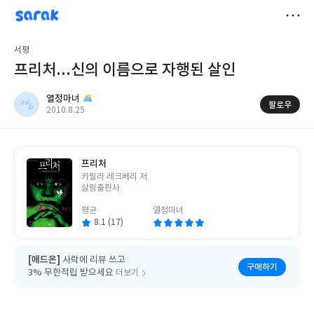
sarak
열정마녀
저
서평
장
프리처...신의 이름으로 자행된 살인
열정마녀
팔로우
작
2010.8.25
성
일
프리처
글
카밀라 레크베리 저
쓴
살림출판사
이
평균
열정마녀
8.1 (17)
[애드온]
사락에 리뷰 쓰고
구매하기
3% 무한적립 받으세요
더보기