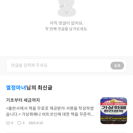
아직 댓글이 없어요.
첫 번째 댓글을 남겨보세요.
등록
열정마녀
님의 최신글
기초부터 세금까지
<출판사에서 책을 무료로 제공받아 서평을 작성하였
습니다.> 가상화폐나 비트코인에 대한 책을 꾸준히
읽고 있다. 재테크를 하면서 투자 공부를 계속 하고
0
0
2025.9.10
좋
댓
작
있지만 여전히 공부만 하는 중이고, 투자는 고려하고
아
글
성
있지 않다. 1억을 찍었을 때 8천만원대 조정과 재상