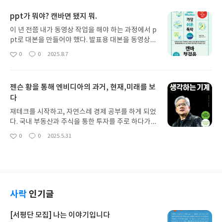
요
일
승을 예측했지만 그때도 투자하지는 않았다. 그리고
ppt가 뭐야? 캔바면 됐지 뭐.
여전히 비트코인과 암호화폐는 여전히 공부중이
다. 블록체인 공부까지 해봐서 1장 가상화폐의 개념
이 년 전쯤 내가 동영상 작업을 해야 하는 과정에서 p
이해나 블록체인과 채굴의 이해는 후루룩 지나쳤다.
pt로 대본을 만들어야 했다. 발표용 대본을 동영상으
비 머니에 대한 부분은 스치듯 들었었는데 이번에 제
로 작업해야하니 ppt는 기본이었다. 그런데 내가 회
0
0
2025.8.7
좋
댓
작
대로 이해했다. 내게 생소한 부분은 실제로 투자를 해
사 생활을 할 때는 ppt가 필요하지 않았다. 그래서 p
아
글
성
보지 않았기에 part 2다. 잊을만 하면 거래소 해킹 문
pt가 뭔지도 모르는 바보였다. 아마도 캔바가 없었다
요
일
제가 뜨는데, 암호화폐투자를 망설인 이유 중 하나이
면 지금의 나는 없었을 것이다. 캔바를 통해 그 고비
젠슨 황을 통해 엔비디아의 과거, 현재,미래를 보
기도 하다. 하지만 기본적 이야기를 다룬 3장을 제외
를 무사히 넘기고 나의 공부는 계속 진행될 수 있었
하고는 가장 재밌게 읽은 부분이다. 하지만 7장 다양
다
다. 그리고 그 이후에 여러 가지 일을 하게 되면서 pp
한 코인의 세계는 바라보는 관점이 좀 다르다. 나는
t는 일상이 되었다. 여전히 캔바가 나의 아주 큰 도우
재테크를 시작하고, 자연스레 경제 공부를 하게 되었
암호화폐가 미래의 자산 중 하나가 되리라고는 예측
미다. 그러다 생각이 드는 것이 캔바의 기능을 제대로
다. 국내 부동산과 주식을 통한 투자를 주로 하다가
하지만 실생활 화폐를 대신하기에는 대체자로서의
활용하고 있는가라는 의문이었다. 캔바를 통해서 더
강산이 두어 번 바뀐 후에야 환율이라는 무거운 벽을
0
0
2025.5.31
여러 가지 부실한 부분이 존재한다고 생각한다. 큰 변
다양하고 높은 품질의 결과물을 만들고 싶다는 생각
좋
댓
작
드디어 넘어선 것 같아서 해외 자산투자를 고려하기
아
글
성
동성, 가치교환에 따른 편의성과 소액 결제의 불편함
이 들었다. 그래서 찾은 책이 <가장 쉬운 독학 캔바 첫
시작했다. 이런 생각의 이면에는 한국의 성장이 고착
요
일
등이다. 하지만 자산의 하나로 본다면, 미래에는 한
걸음>이다. 로그인이나 기본을 다룬 내용이라, 1장과
화되고 신흥시장(중국)의 성장을 바라보며 해외 투자
국가의 중앙 정부는 아니더라고 세계가 인정하는, 관
2장은 이미 적응이 완료된 부분이다. 하지만 요즘 유
에 대한 두려움으로 예상은 했지만 관망만 했던 아쉬
리 감독이 가능한 무엇인가 새롭게 등장할 수 있지 않
료버전(프로)을 고민하는 차에 요금제에 대한 설명은
움이 작용도 했다. 해외부동산과 해외주식에서 나의
을까 생각한다. 그런 부분에서 새로운 화폐들의 등장
도움이 되었다. 개인적으로 책을 통해 아주 유익한 정
예상은 번번히 적중했고, 이제는 나를 좀 믿고 투자를
사락
인기글
은 미래 등장할 무엇인가를 가늠할 수 있는 확장의 영
보를 얻은 것은 3~6장이다. 모든 장에서 프로 버전 부
하고 싶다는 생각이 들었다.그때 미국 시장은 이미 포
역으로 접근했다. part 3는 개인적으로 그냥 후루룩
분을 다루고 있어서 아무래도 유료로 사용해볼까, 고
화가 되었고, 아직은 때가 아니라고 생각했지만 나의
[서평단 모집] 나는 이야기입니다
지나친 부분이다. 차트를 무시하다가 지난 몇 년 사이
민하던 내게 무료 버전과 유료 버전의 차이를 제대로
레이더에 잡힌 기업이 바로 엔비디아였다. 반도체 산