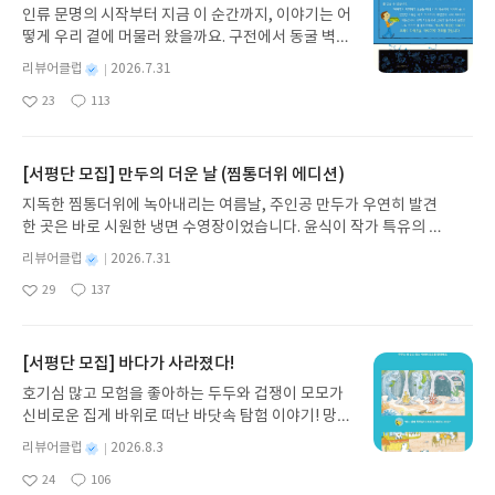
에 나름의 규칙을 정하고 투자하고 수익을 보면서 나
다루고 있어서 아주 유익했다. 요소도 프로버전이 더
인류 문명의 시작부터 지금 이 순간까지, 이야기는 어
업을 제대로 공부하면서 삼성전자와 TSMC가 아니
만의 규칙이 자리를 잡았는데, 책에서 다룬 부분이 더
다양하고, 결과물을 업그레이드 하고 싶은 마음이 더
떻게 우리 곁에 머물러 왔을까요. 구전에서 동굴 벽화
라 미국 기업 엔비디아가 눈에 들어온 것은 조금 공부
정교하다거나 더 좋아보이지는 않았다.제일 흥미롭
들기 때문이다.유투브나 블로그 등에서 필요할 때마
와 점토판을 거쳐 종이와 책으로, 그리고 오늘날 수천
한 사람들이라면 당연한 결론이다.아마 그때부터였
별
리뷰어클럽
2026.7.31
게 본 부분은 마지막 11~12장이다. 앞으로 암호화폐
다 찾는 번거로움을 떠나서 책을 통해서 목차를 이용
권의 인쇄본으로 이어지는 이야기의 여정을 따라가
을 것이다.대만의 반도체 인프라, 그 핵의 중심에 서
명
작
에 투자하게 된다면 세금적인 부분이 클 것이다. 그런
23
113
해서 필요한 부분을 금방 찾고, 검색으로 알지 못하는
는 그림책입니다. 때로는 즐거움을, 때로는 위로를,
있는 젠슨 황이 궁금했던 지점.애플의 스티브 잡스를
좋
댓
작
성
부분에서 궁금한 부분을 다룬 가장 최근에 발간된 책
새로운 기능들이 모두 담고 있어서 더욱 유익했다. 뭘
아
글
성
때로는 두려움의 대상이 되기도 했던 이야기가 우리
봤을 때는 나이도 어렸고, 공부도 얕았기에 그냥 돈
일
요
일
이기에 이 부분 때문에 이 책을 선택했다고 해도 과언
알아야 검색도 할 수 있다. 그런 의미에서 이 책은 캔
일상에 어떻게 녹아들어 있는지 되짚어보며 이야기
많은 기업의 똑똑한 기업인 정도로밖에 인지하지 못
이 아니다. 제목을 정말 잘 지었다고 생각한다. "기초
바를 독학으로 익히는 데 아주 유익하다. <출판사에
가 지닌 본질적 가치와 이야기를 누리는 기쁨을 다시
[서평단 모집] 만두의 더운 날 (찜통더위 에디션)
했다. 그의 자서전을 보기도 전에 그는 세상을 떠났고
부터 세금까지". 초보부터 중급까지, 책을 읽어야 한
서 책을 무료로 제공받아 서평을 작성하였습니다.>
발견하게 합니다.나는 이야기입니다글쓴이댄 야카리
애플은 스티브의 여운으로 명맥만 유지하는 것 같다.
지독한 찜통더위에 녹아내리는 여름날, 주인공 만두가 우연히 발견
다면 이 책은 정말 좋은 선택이다.
노 글/유수현 역출판사소원나무 예스24 바로가기 닫
그렇다면 엔비디아는?바로 이 질문의 답을 알고 싶은
한 곳은 바로 시원한 냉면 수영장이었습니다. 윤식이 작가 특유의 유
기모집인원 : 10명신청기간 : 2026.07.31 ~ 2026.0
마음에 선택한 책이 바로 <엔비디아 젠슨 황, 생각하
머러스한 캐릭터와 밝은 색감으로 그려낸 이 국내 창작 그림책은 무
8.04발표일자 : 2026.08.06리뷰 작성기한 : 도서/상
별
리뷰어클럽
2026.7.31
는 기계>다. 평소에 독서의 중요성을 설파하고, 생각
더위에 지친 독자들에게 상상만으로도 더위가 싹 가시는 통쾌한 탈출
명
작
품 받고 2주 이내 ▶ 주소/연락처 업데이트 : 신청 전
하는 힘을 강조하는 내게, 책 제목은 마치 나를 오래
29
137
구를 선사합니다. 소원나무 베스트셀러 시리즈의 세 번째 이야기로,
좋
댓
작
성
상품 받으실 주소/연락처를 업데이트 해주세요! (선
기다리게 해서 미안해, 하며 답을 주는 것 같은 제목
아
글
성
만두가 풍덩 빠진 차가운 냉면 물결 속에서 짜릿한 여름 해방감을 만
일
정 후 수정 불가)▶ 서평단 신청 방법 : 기대평 댓글을
으로 나타났다.이 책은 내가 엔비디아의 과거와 현재
요
일
끽하는 모습이 마음속까지 시원하게 파고듭니다.만두의 더운 날 (찜
작성해주세요! 먼저 작성한 리뷰를 올려주시면 당첨
를 알고, 미래를 예견하는 데 필요한, 오너에 관한 배
통더위 에디션)글쓴이윤식이 저출판사소원나무 예스24 바로가기 닫
[서평단 모집] 바다가 사라졌다!
확률이 올라갑니다!! ※ 신청 전, 꼭 확인해주세요!-
경지식, 데이터다. 공식 자서전이라니, 오히려 좋다.
기모집인원 : 5명신청기간 : 2026.07.31 ~ 2026.08.04발표일자 : 20
'사락' 개설 후, 이 글의 댓글로 신청해주세요.- 기존
호기심 많고 모험을 좋아하는 두두와 겁쟁이 모모가
자신의 기억에 의존한 자기 중심의 이야기는 오히려
26.08.06리뷰 작성기한 : 도서/상품 받고 2주 이내 ▶ 주소/연락처 업
YES블로그는 '사락'으로 개편되어 별도로 개설하지
신비로운 집게 바위로 떠난 바닷속 탐험 이야기! 망둥
왜곡되는 부분이 있다. 그러나 주변인들을 인터뷰하
데이트 : 신청 전 상품 받으실 주소/연락처를 업데이트 해주세요! (선
않으셔도 됩니다. ▶ 도서/상품 발송- 도서/상품은 최
이, 소라게, 낙지 같은 바다 친구들과 신나게 놀던 중
고 과거와 현재의 젠슨 황을 이야기하는 형식은 객관
정 후 수정 불가)▶ 서평단 신청 방법 : 기대평 댓글을 작성해주세요!
별
리뷰어클럽
2026.8.3
근 배송지가 아닌 회원정보상의 주소/연락처 (클릭
갑자기 거대해진 집게 바위의 비밀을 마주하게 되는
화가 되어있다.경제적으로 여유롭지 않은 환경에서
명
작
먼저 작성한 리뷰를 올려주시면 당첨확률이 올라갑니다!! ※ 신청 전,
시 수정 가능)로 발송됩니다.- 주소/연락처에 문제가
24
106
데, 과연 바다에 무슨 일이 벌어진 걸까요? 상상력을
아주 특출난 머리를 가진 아이가 무모한 도전 정신만
좋
댓
작
성
꼭 확인해주세요!- '사락' 개설 후, 이 글의 댓글로 신청해주세요.- 기