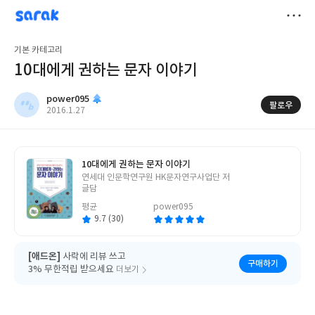
sarak
power095
저
기본 카테고리
장
10대에게 권하는 문자 이야기
power095
팔로우
작
2016.1.27
성
일
10대에게 권하는 문자 이야기
글
연세대 인문학연구원 HK문자연구사업단 저
쓴
글담
이
평균
power095
9.7 (30)
[애드온]
사락에 리뷰 쓰고
구매하기
3% 무한적립 받으세요
더보기