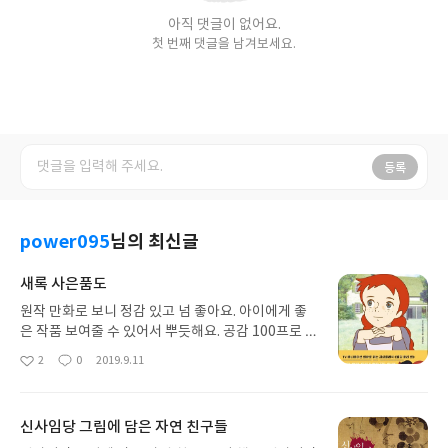
아직 댓글이 없어요.
첫 번째 댓글을 남겨보세요.
등록
power095
님의 최신글
새록 사은품도
원작 만화로 보니 정감 있고 넘 좋아요. 아이에게 좋
은 작품 보여줄 수 있어서 뿌듯해요. 공감 100프로 같
이 느낄수 있어서 좋아요. 그림이 약간 복사하듯 나와
2
0
2019.9.11
좋
댓
작
서 아쉽네요. 아이도 앤의 감성을 느낄 수 있을 것 같
아
글
성
아요. 계속해서 시리즈물이 나오니 우리아이들도 같
요
일
이 볼수 있어 무척 행복해요. 사은품도 함께 주시니
신사임당 그림에 담은 자연 친구들
명문을 적어가며 문장력도 늘것 같아요. 어려서 앤이