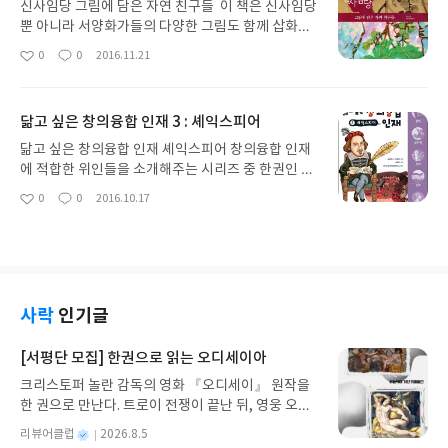
하는 날만 기다리며 아침일찍 일어났던 기억이 납니
신사임당 그림에 담은 자연 친구들 이 책은 신사임당
다. 열심히 공부하며 꿈을 이뤄가는 소녀의 성장얘기
뿐 아니라 서양화가들의 다양한 그림도 함께 삽화되
를 가슴깊이 새기며 마치 내일 처럼 그끼곤 했는데 이
어 풍성하게 그림을 감상할 수 있다. 서양과 동양의
0
0
2016.11.21
좋
댓
작
제 저도 엄마가 됐네요.
그림의 차이도 한권으로 만나볼 수 있어 재미를 느낄
아
글
성
수 있었다. 자연에서 쉽게 볼 수 있지만 스쳐 지나가
요
일
는 풀과 벌레 그리고 꽃들을 정적으로 보지만 은은한
닮고 싶은 창의융합 인재 3 : 셰익스피어
향기가 그윽하게 나는 것 같다. 편안함이 풍겨나오는
신사임당의 작품은 서양작품에서의 화려함과는 다른
닮고 싶은 창의융합 인재 셰익스피어 창의융합 인재
정감을 느끼게 한다. 책 곳곳에는 아이들이 흥미를 갖
에 적합한 위인들을 소개해주는 시리즈 중 한권인 셰
고 그림활동을 할 수 있게 안내되어 있다. 책을 읽고
익스피어는 벤저민 프랭클린, 미켈란젤로, 정양용,
0
0
2016.10.17
좋
댓
작
단순한 정보를 얻는 것에서 직접 그림활동을 하면서
뉴튼, 괴테 등과 함께 기획을 앞둔 책과 함께 읽으면
아
글
성
삶속에서 실천해보는 계기를 갖고 해준다. 마음에 드
좋을 듯 하다. 미국 워싱턴에 있는 셰익스피어 도서관
요
일
는 페이지부터 읽어가도 부담없이 즐길 수 있는 삽화
에는 약 27만 5000원의 셰익스피어 관련 장서와 필
가 있는 책이다. 부록을 통해 신사임당의 발자취, 조
사본 등이 소장되어 있다고 하니 참 대단하다. p.8 목
선시대 여성의 표정들, 신사임당의 향기를 머금은
차는 8쳅터로 되어 있고 셰익스피어의 일생을 통해
곳, 미술관에 놀러 가요가 실려 있어 신사임당과 그
본 위대한 극작가의 작품과 함께 열정 꿈을 실현해 가
사락
인기글
시대 배경에 대해 좀더 자세히 살펴볼 수 있다.
는 모습을 한권으로 만나볼 수 있다. 한국사 세계사와
함께보는 셰익스피어 일생의 도표를 보면서 흥미를
[서평단 모집] 한권으로 읽는 오디세이아
가지고 책을 볼 수 있어 좋다. 무엇보다도 새로운 가
크리스토퍼 놀란 감독의 영화 『오디세이』 원작을
치를 발견하는 눈을 가진 셰익스피어는 4대 비극으
한 권으로 만난다. 트로이 전쟁이 끝난 뒤, 영웅 오디
로 당시 사회의 모습과 역사적 사건을 더해 새롭게 만
세우스는 고향 이타케로 돌아가기 위해 키클롭스, 마
든 책 햄릿, 리어 왕, 맥베스, 오셀로등에 관한 설명을
별
리뷰어클럽
2026.8.5
녀 키르케, 세이렌의 노래, 포세이돈의 분노를 헤쳐