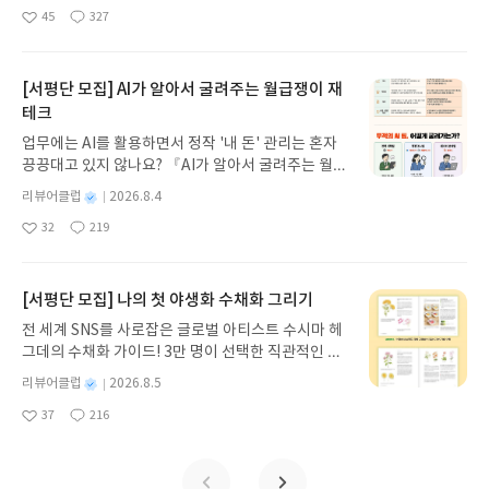
상세히 볼 수 있다. 인간의 본성을 잘 이해하고 인간
명
작
45
327
나간다. 그리스 철학 전공자인 옮긴이가 호메로스의
의 심리를 꿰뚫어보는 탁월한 능력을 가지고 우리를
좋
댓
작
성
아
글
성
방대한 24권 서사를 현대적이고 자연스러운 한국어
둘러싼 세상의 모습을 그대로 보여주고자 했던 세익
일
요
일
로 풀어내, 고전이 낯선 독자도 이야기의 흐름을 놓치
스피어의 일생을 한권으로 볼 수 있는 기회를 갖게되
지 않고 끝까지 읽을 수 있다. 3천 년을 이어 온 귀향
[서평단 모집] AI가 알아서 굴려주는 월급쟁이 재
어 무척이나 반갑다.
과 모험의 대서사시가 가장 읽기 편한 번역으로 새롭
테크
게 펼쳐진다.한권으로 읽는 오디세이아글쓴이호메로
업무에는 AI를 활용하면서 정작 '내 돈' 관리는 혼자
스 저/육혜원 역출판사이화북스 예스24 바로가기 닫
끙끙대고 있지 않나요? 『AI가 알아서 굴려주는 월급
기모집인원 : 5명신청기간 : 2026.08.05 ~ 2026.08.
쟁이 재테크』는 챗GPT·클로드·제미나이·퍼플렉시
09발표일자 : 2026.08.13리뷰 작성기한 : 도서/상품
별
리뷰어클럽
2026.8.4
티를 나만의 재테크 팀으로 만드는 실전 가이드입니
받고 2주 이내 ▶ 주소/연락처 업데이트 : 신청 전 상
명
작
32
219
다. 재무 진단부터 주식 투자, 부동산, 절세, 자산 관
좋
댓
작
성
품 받으실 주소/연락처를 업데이트 해주세요! (선정
아
글
성
리 자동화 루틴까지, 코딩 없이도 프롬프트 하나로 2
일
후 수정 불가)▶ 서평단 신청 방법 : 기대평 댓글을 작
요
일
0년 차 재무 전문가의 맞춤 조언을 받을 수 있습니다.
성해주세요! 먼저 작성한 리뷰를 올려주시면 당첨확
좋은 정보를 찾는 시대는 끝났습니다. 이제는 좋은 질
[서평단 모집] 나의 첫 야생화 수채화 그리기
률이 올라갑니다!! ※ 신청 전, 꼭 확인해주세요!- '사
문을 던지는 사람이 돈을 법니다. 경제적 자유를 앞당
락' 개설 후, 이 글의 댓글로 신청해주세요.- 기존 YE
전 세계 SNS를 사로잡은 글로벌 아티스트 수시마 헤
기고 싶은 월급쟁이라면, 이 책이 바로 그 시작입니
S블로그는 '사락'으로 개편되어 별도로 개설하지 않
그데의 수채화 가이드! 3만 명이 선택한 직관적인 튜
다.AI가 알아서 굴려주는 월급쟁이 재테크글쓴이김
으셔도 됩니다. ▶ 도서/상품 발송- 도서/상품은 최근
토리얼로 라벤더, 양귀비 등 약 30가지 야생화를 쉽
태형 저출판사한빛미디어 예스24 바로가기 닫기모
별
리뷰어클럽
2026.8.5
배송지가 아닌 회원정보상의 주소/연락처 (클릭 시
게 그려보세요. 조색 노하우부터 투명한 번지기 기법
명
작
집인원 : 5명신청기간 : 2026.08.04 ~ 2026.08.08발
수정 가능)로 발송됩니다.- 주소/연락처에 문제가 있
37
216
까지, 실물 크기 예시와 함께 마치 1:1 클래스를 듣는
좋
댓
작
성
표일자 : 2026.08.13리뷰 작성기한 : 도서/상품 받고
을 시 선정에서 제외되거나 배송에서 누락될 수 있습
아
글
성
듯 생생하게 배울 수 있습니다. 종이와 물감만으로 누
일
2주 이내 ▶ 주소/연락처 업데이트 : 신청 전 상품 받
요
일
니다(재발송 불가). ▶ 리뷰 작성- 도서/상품을 받고
리는 완벽한 힐링, 지금 나만의 감성 작품을 완성하는
으실 주소/연락처를 업데이트 해주세요! (선정 후 수
2주 이내 리뷰를 작성해주셔야 합니다. (포스트가 아
특별한 경험을 시작하세요.나의 첫 야생화 수채화 그