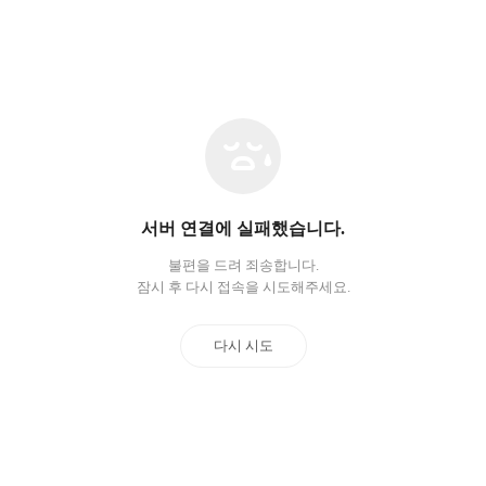
네
트
워
크
오
서버 연결에 실패했습니다.
류
불편을 드려 죄송합니다.
잠시 후 다시 접속을 시도해주세요.
다시 시도