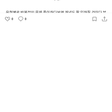
유형별로 반복적인 문제 풀이하다보면 개념도 잘 익혀질 것이다 부
0
0
담감 없이 할 수 있는 수준의 책!
좋
댓
작
아
글
성
요
일
무엇보다도 좋은 것은 숨마쿰라우데 중학수학
스타트업 1-2 요 문제집이 EBS 중학프리미엄
인터넷 무료강의가 있다는 것이다^^
*출판사로부터 책을 무료로 제공받아 솔직히 쓴 리뷰입니다*