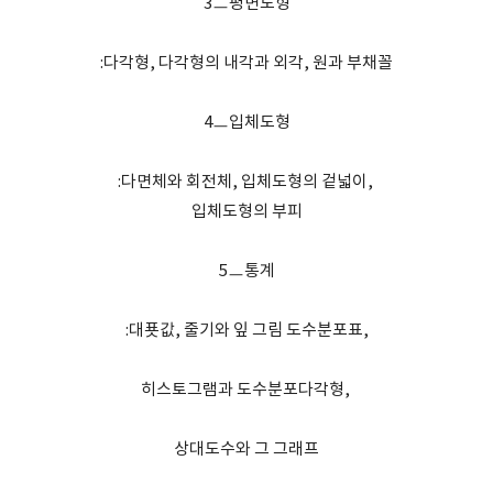
3ㅡ평면도형
:다각형, 다각형의 내각과 외각, 원과 부채꼴
4ㅡ입체도형
:다면체와 회전체, 입체도형의 겉넓이,
입체도형의 부피
5ㅡ통계
:대푯값, 줄기와 잎 그림 도수분포표,
히스토그램과 도수분포다각형,
상대도수와 그 그래프