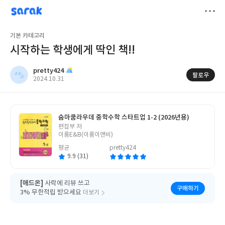
sarak
pretty424
저
기본 카테고리
장
시작하는 학생에게 딱인 책!!
pretty424
팔로우
작
2024.10.31
성
일
숨마쿰라우데 중학수학 스타트업 1-2 (2026년용)
글
편집부 저
쓴
이룸E&B(이룸이앤비)
이
평균
pretty424
9.9 (31)
[애드온]
사락에 리뷰 쓰고
구매하기
3% 무한적립 받으세요
더보기