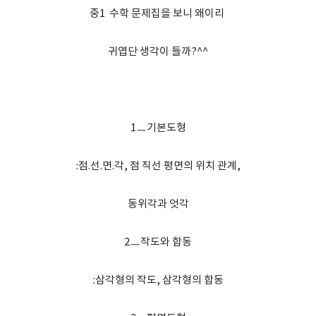
중1 수학 문제집을 보니 왜이리
귀엽단 생각이 들까?^^
1ㅡ기본도형
:점.선.면.각, 점 직선 평면의 위치 관계,
동위각과 엇각
2ㅡ작도와 합동
:삼각형의 작도, 삼각형의 합동